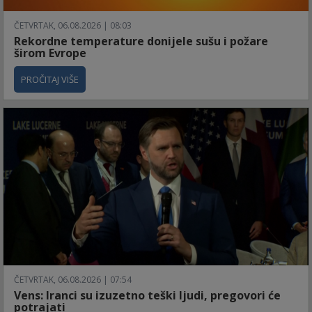
ČETVRTAK, 06.08.2026 | 08:03
Rekordne temperature donijele sušu i požare
širom Evrope
PROČITAJ VIŠE
ČETVRTAK, 06.08.2026 | 07:54
Vens: Iranci su izuzetno teški ljudi, pregovori će
potrajati