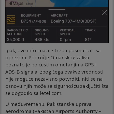
Ipak, ove informacije treba posmatrati sa
oprezom. Područje Omanskog zaliva
poznato je po čestim ometanjima GPS i
ADS-B signala, zbog čega ovakve vrednosti
nije moguće nezavisno potvrditi, niti se na
osnovu njih može sa sigurnošću zaključiti šta
se dogodilo sa letelicom.
U međuvremenu, Pakistanska uprava
aerodroma (Pakistan Airports Authority –