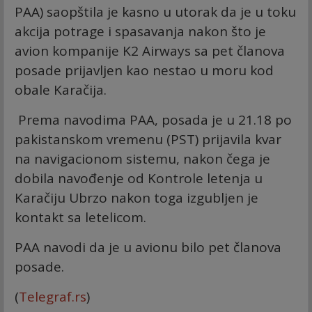
PAA) saopštila je kasno u utorak da je u toku
akcija potrage i spasavanja nakon što je
avion kompanije K2 Airways sa pet članova
posade prijavljen kao nestao u moru kod
obale Karačija.
Prema navodima PAA, posada je u 21.18 po
pakistanskom vremenu (PST) prijavila kvar
na navigacionom sistemu, nakon čega je
dobila navođenje od Kontrole letenja u
Karačiju Ubrzo nakon toga izgubljen je
kontakt sa letelicom.
PAA navodi da je u avionu bilo pet članova
posade.
(
Telegraf.rs
)