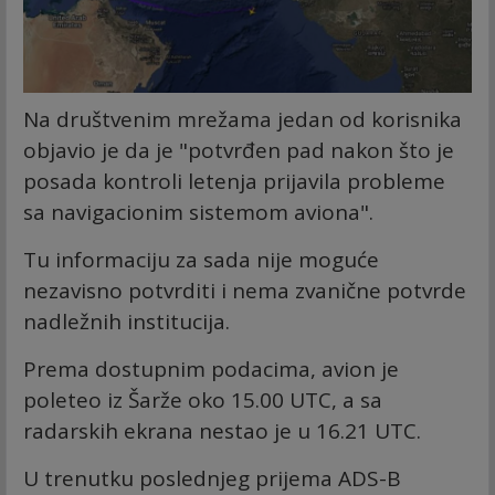
Na društvenim mrežama jedan od korisnika
objavio je da je "potvrđen pad nakon što je
posada kontroli letenja prijavila probleme
sa navigacionim sistemom aviona".
Tu informaciju za sada nije moguće
nezavisno potvrditi i nema zvanične potvrde
nadležnih institucija.
Prema dostupnim podacima, avion je
poleteo iz Šarže oko 15.00 UTC, a sa
radarskih ekrana nestao je u 16.21 UTC.
U trenutku poslednjeg prijema ADS-B