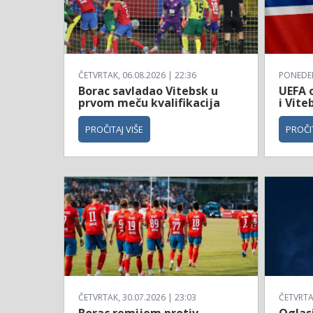
ČETVRTAK, 06.08.2026 | 22:36
PONEDELJ
Borac savladao Vitebsk u
UEFA o
prvom meču kvalifikacija
i Vite
PROČITAJ VIŠE
PROČIT
ČETVRTAK, 30.07.2026 | 23:03
ČETVRTAK