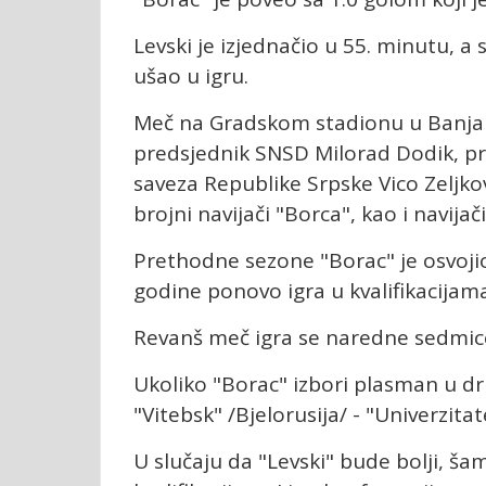
Levski je izjednačio u 55. minutu, a 
ušao u igru.
Meč na Gradskom stadionu u Banjaluc
predsjednik SNSD Milorad Dodik, pr
saveza Republike Srpske Vico Zeljkov
brojni navijači "Borca", kao i navijač
Prethodne sezone "Borac" je osvojio 
godine ponovo igra u kvalifikacijam
Revanš meč igra se naredne sedmice 
Ukoliko "Borac" izbori plasman u dr
"Vitebsk" /Bjelorusija/ - "Univerzita
U slučaju da "Levski" bude bolji, š