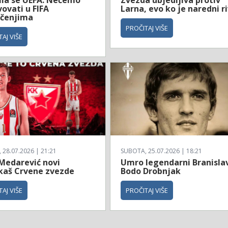
ila se UEFA: Nećemo
Zvezda ubjedljiva protiv
ovati u FIFA
Larna, evo ko je naredni ri
čenjima
PROČITAJ VIŠE
AJ VIŠE
28.07.2026 | 21:21
SUBOTA, 25.07.2026 | 18:21
 Medarević novi
Umro legendarni Branisla
kaš Crvene zvezde
Bodo Drobnjak
AJ VIŠE
PROČITAJ VIŠE