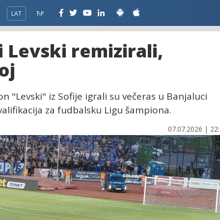
LAT
ЋР
 Levski remizirali,
oj
 "Levski" iz Sofije igrali su večeras u Banjaluci
valifikacija za fudbalsku Ligu šampiona.
07.07.2026 | 22