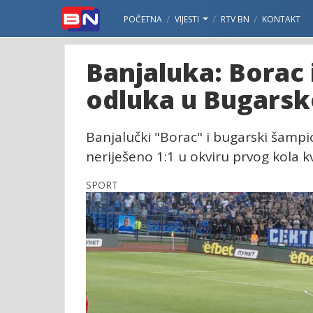
POČETNA
VIJESTI
RTV BN
KONTAKT
Banjaluka: Borac i
odluka u Bugarsk
Banjalučki "Borac" i bugarski šampion
neriješeno 1:1 u okviru prvog kola k
SPORT