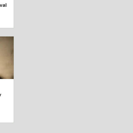
val
v