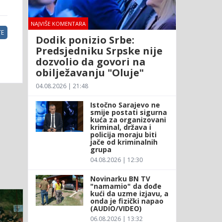
NAJVIŠE KOMENTARA
E
Dodik ponizio Srbe:
Predsjedniku Srpske nije
dozvolio da govori na
obilježavanju "Oluje"
04.08.2026 | 21:48
Istočno Sarajevo ne
smije postati sigurna
kuća za organizovani
kriminal, država i
policija moraju biti
jače od kriminalnih
grupa
04.08.2026 | 12:30
Novinarku BN TV
"namamio" da dođe
kući da uzme izjavu, a
onda je fizički napao
(AUDIO/VIDEO)
06.08.2026 | 13:32