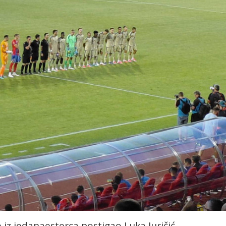
 iz jedanaesterca postigao Luka Juričić.