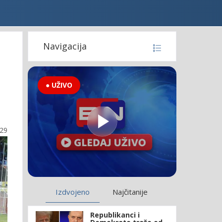
Navigacija
● UŽIVO
:29
Izdvojeno
Najčitanije
Republikanci i