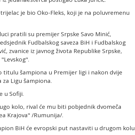
strijelac je bio Oko-Fleks, koji je na poluvremenu
i pratili su premijer Srpske Savo Minić,
edsjednik Fudbalskog saveza BiH i Fudbalskog
ić, zvanice iz javnog života Republike Srpske,
i "Levskog".
titulu šampiona u Premijer ligi i nakon dvije
a za Ligu šampiona.
u Sofiji.
ugo kolo, rival će mu biti pobjednik dvomeča
tea Krajova" /Rumunija/.
ampion BiH će evropski put nastaviti u drugom kolu