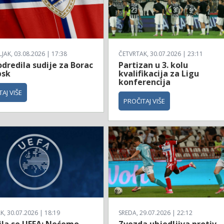
AK, 03.08.2026 | 17:38
ČETVRTAK, 30.07.2026 | 23:11
dredila sudije za Borac
Partizan u 3. kolu
bsk
kvalifikacija za Ligu
konferencija
AJ VIŠE
PROČITAJ VIŠE
, 30.07.2026 | 18:19
SREDA, 29.07.2026 | 22:12