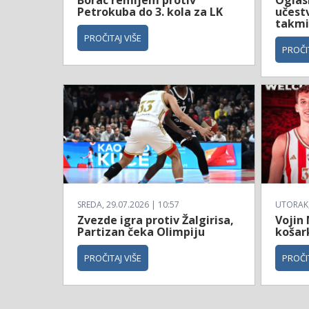
Borac remijem protiv
Oglas
Petrokuba do 3. kola za LK
učestv
takmi
PROČITAJ VIŠE
PROČIT
SREDA, 29.07.2026 | 10:57
UTORAK, 
Zvezde igra protiv Žalgirisa,
Vojin
Partizan čeka Olimpiju
košar
PROČITAJ VIŠE
PROČIT