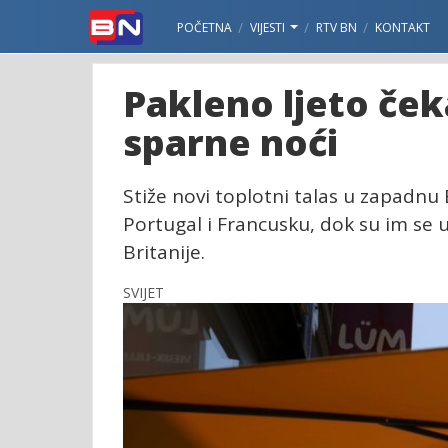
POČETNA
VIJESTI
RTV BN
KONTAKT
Pakleno ljeto ček
sparne noći
Stiže novi toplotni talas u zapadnu
Portugal i Francusku, dok su im se u p
Britanije.
SVIJET