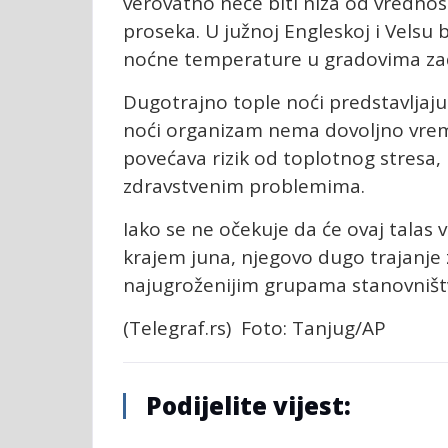
verovatno neće biti niža od vrednos
proseka. U južnoj Engleskoj i Velsu b
noćne temperature u gradovima zadr
Dugotrajno tople noći predstavljaju
noći organizam nema dovoljno vrem
povećava rizik od toplotnog stresa, 
zdravstvenim problemima.
Iako se ne očekuje da će ovaj talas 
krajem juna, njegovo dugo trajanje
najugroženijim grupama stanovništ
(Telegraf.rs) Foto: Tanjug/AP
Podijelite vijest: