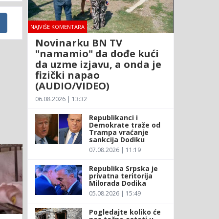
NAJVIŠE KOMENTARA
Novinarku BN TV
"namamio" da dođe kući
da uzme izjavu, a onda je
fizički napao
(AUDIO/VIDEO)
06.08.2026 | 13:32
Republikanci i
Demokrate traže od
Trampa vraćanje
sankcija Dodiku
07.08.2026 | 11:19
Republika Srpska je
privatna teritorija
Milorada Dodika
05.08.2026 | 15:49
Pogledajte koliko će