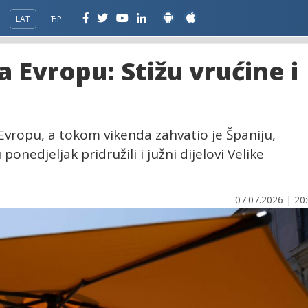
LAT
ЋР
a Evropu: Stižu vrućine i
 Evropu, a tokom vikenda zahvatio je Španiju,
onedjeljak pridružili i južni dijelovi Velike
07.07.2026 | 20