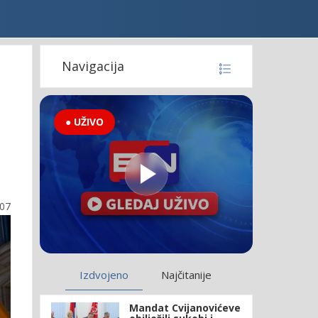
Navigacija
● UŽIVO
:07
Izdvojeno
Najčitanije
Mandat Cvijanovićeve