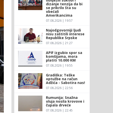
obilježili sukobi i
dizanje tenzija da bi
se prikrilo šta su
obećali
Amerikancima
07.08.2026 | 19:57
Najodgovorniji ljudi
nisu zaštitili interese
Republike Srpske
07.08.2026 | 21:27
APIF izgubio spor sa
komšijama, mora
platiti 10.000 KM
07.08.2026 | 19:55
Gradiška: Teške
optužbe na račun
Adžića - Sabotira nas!
07.08.2026 | 22:56
Rumunija: Snažna
oluja nosila krovove i
čupala drveće
07.08.2026 | 22:45