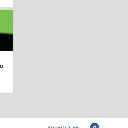
UO
Razvoj
itsystem
.