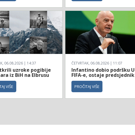
, 06.08.2026 | 14:37
ČETVRTAK, 06.08.2026 | 11:07
tkrili uzroke pogibije
Infantino dobio podršku 
ara iz BiH na Elbrusu
FIFA-e, ostaje predsjednik
AJ VIŠE
PROČITAJ VIŠE