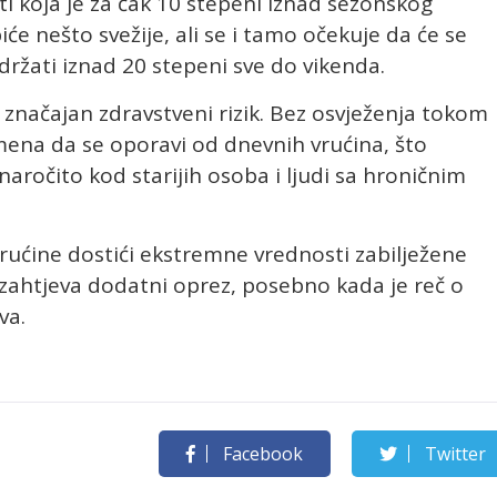
ti koja je za čak 10 stepeni iznad sezonskog
iće nešto svežije, ali se i tamo očekuje da će se
žati iznad 20 stepeni sve do vikenda.
 značajan zdravstveni rizik. Bez osvježenja tokom
ena da se oporavi od dnevnih vrućina, što
naročito kod starijih osoba i ljudi sa hroničnim
vrućine dostići ekstremne vrednosti zabilježene
 zahtjeva dodatni oprez, posebno kada je reč o
va.
Facebook
Twitter