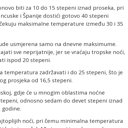
ovo biti za 10 do 15 stepeni iznad proseka, pri
ancuske i Španije dostići gotovo 40 stepeni
ji očekuju maksimalne temperature između 30 i 35
 bude usmjerena samo na dnevne maksimume.
ati sve neprijatnije, jer se vraćaju tropske noći,
i ispod 20 stepeni.
 temperatura zadržavati i do 25 stepeni, što je
og prosjeka od 16,5 stepeni.
ncuskoj, gdje će u mnogim oblastima noćne
stepeni, odnosno sedam do devet stepeni iznad
 godine.
jtoplijih noći, pri čemu minimalna temperatura