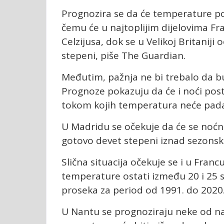
Prognozira se da će temperature pon
čemu će u najtoplijim dijelovima Fr
Celzijusa, dok se u Velikoj Britani
stepeni, piše The Guardian.
Međutim, pažnja ne bi trebalo da
Prognoze pokazuju da će i noći postaj
tokom kojih temperatura neće padat
U Madridu se očekuje da će se noćna
gotovo devet stepeni iznad sezonsk
Slična situacija očekuje se i u Fra
temperature ostati između 20 i 25 
proseka za period od 1991. do 2020.
U Nantu se prognoziraju neke od na