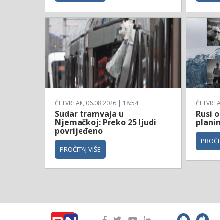
ČETVRTAK, 06.08.2026 | 18:54
ČETVRTAK
Sudar tramvaja u
Rusi o
Njemačkoj: Preko 25 ljudi
planin
povrijeđeno
PROČIT
PROČITAJ VIŠE