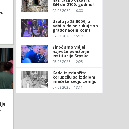
nas tačno ostati u
BiH do 2100. godine!
05.08.2026 | 10:00
a:
Uzela je 25.000€, a
odbila da se rukuje sa
gradonačelnikom!
07.08.2026 | 15:10
Sinoć smo vidjeli
najveće poniženje
institucija Srpske
05.08.2026 | 12:25
Kada izjednačite
korupciju sa izdajom
imaćete svoju zemlju
07.08.2026 | 13:11
ije
u