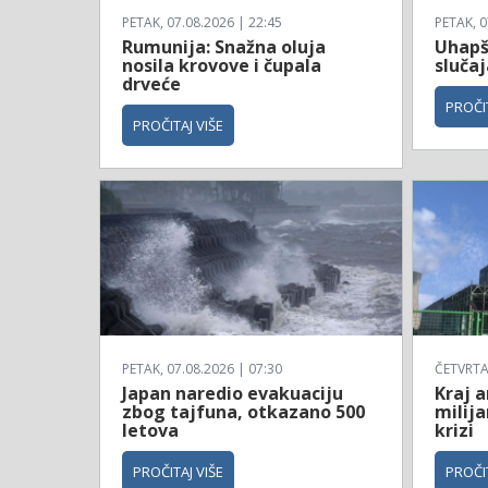
PETAK, 07.08.2026 | 22:45
PETAK, 0
Rumunija: Snažna oluja
Uhapš
nosila krovove i čupala
sluča
drveće
PROČIT
PROČITAJ VIŠE
PETAK, 07.08.2026 | 07:30
ČETVRTAK
Japan naredio evakuaciju
Kraj a
zbog tajfuna, otkazano 500
milija
letova
krizi
PROČITAJ VIŠE
PROČIT