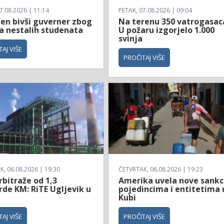
7.08.2026 | 11:14
PETAK, 07.08.2026 | 09:04
en bivši guverner zbog
Na terenu 350 vatrogasac
ja nestalih studenata
U požaru izgorjelo 1.000
svinja
AJ VIŠE
PROČITAJ VIŠE
, 06.08.2026 | 19:30
ČETVRTAK, 06.08.2026 | 19:23
rbitraže od 1,3
Amerika uvela nove sankc
rde KM: RiTE Ugljevik u
pojedincima i entitetima 
Kubi
AJ VIŠE
PROČITAJ VIŠE