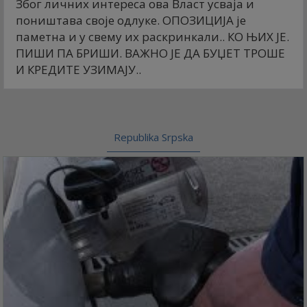
Због личних интереса ова Власт усваја и
поништава своје одлуке. ОПОЗИЦИЈА је
паметна и у свему их раскринкали.. КО ЊИХ ЈЕ.
ПИШИ ПА БРИШИ. ВАЖНО ЈЕ ДА БУЏЕТ ТРОШЕ
И КРЕДИТЕ УЗИМАЈУ..
Republika Srpska