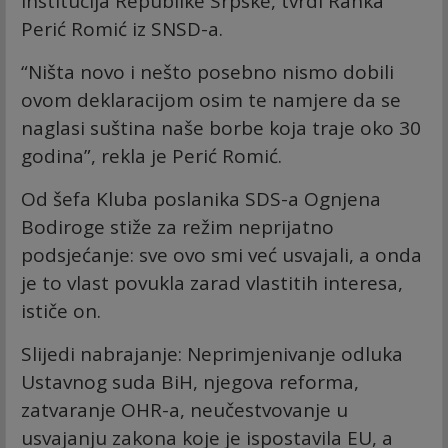
institucija Republike Srpske, tvrdi Ranka
Perić Romić iz SNSD-a.
“Ništa novo i nešto posebno nismo dobili
ovom deklaracijom osim te namjere da se
naglasi suština naše borbe koja traje oko 30
godina”, rekla je Perić Romić.
Od šefa Kluba poslanika SDS-a Ognjena
Bodiroge stiže za režim neprijatno
podsjećanje: sve ovo smi već usvajali, a onda
je to vlast povukla zarad vlastitih interesa,
ističe on.
Slijedi nabrajanje: Neprimjenivanje odluka
Ustavnog suda BiH, njegova reforma,
zatvaranje OHR-a, neučestvovanje u
usvajanju zakona koje je ispostavila EU, a