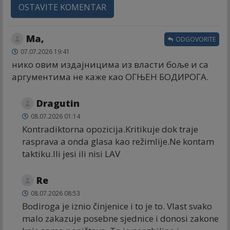
OSTAVITE KOMENTAR
Ма,
ODGOVORITE
07.07.2026 19:41
нико овим издајницима из власти боље и са
аргументима не каже као ОГЊЕН БОДИРОГА.
Dragutin
08.07.2026 01:14
Kontradiktorna opozicija.Kritikuje dok traje
rasprava a onda glasa kao režimlije.Ne kontam
taktiku.Ili jesi ili nisi LAV
Re
08.07.2026 08:53
Bodiroga je iznio činjenice i to je to. Vlast svako
malo zakazuje posebne sjednice i donosi zakone