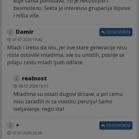
koje sama poništava. To je neozbiljno i
besmisleno. Sekta je interesna grupacija lopova
i ništa više.
Damir
ODGOVORITE
07.07.2026 19:42
Mladi i treba da idu, jer ove stare generacije nisu
nista ostavile mladima, sve su unistili, poslije se
pitaju zasto mladi ljudi odlaze.
realnost
08.07.2026 16:13
Mladima su ostali dugovi drzave, a pri cemu
nisu zaradili ni za vlastitu penziju! Samo
iseljavanje, nego sta!
+
ODGOVORITE
07.07.2026 22:38