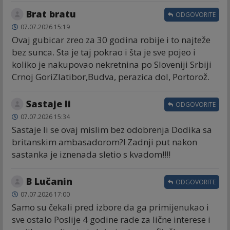
Brat bratu
ODGOVORITE
07.07.2026 15:19
Ovaj gubicar zreo za 30 godina robije i to najteže
bez sunca. Sta je taj pokrao i šta je sve pojeo i
koliko je nakupovao nekretnina po Sloveniji Srbiji
Crnoj GoriZlatibor,Budva, perazica dol, Portorož.
Sastaje li
ODGOVORITE
07.07.2026 15:34
Sastaje li se ovaj mislim bez odobrenja Dodika sa
britanskim ambasadorom?! Zadnji put nakon
sastanka je iznenada sletio s kvadom!!!!
B Lučanin
ODGOVORITE
07.07.2026 17:00
Samo su čekali pred izbore da ga primijenukao i
sve ostalo Poslije 4 godine rade za lične interese i