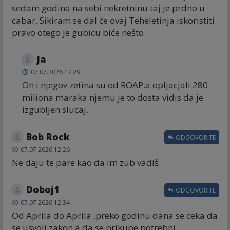
sedam godina na sebi nekretninu taj je prdno u
cabar. Sikiram se dal će ovaj Teheletinja iskoristiti
pravo otego je gubicu biće nešto.
Ja
07.07.2026 17:29
On i njegov zetina su od ROAP.a opljacjali 280
miliona maraka njemu je to dosta vidis da je
izgubljen slucaj.
Bob Rock
ODGOVORITE
07.07.2026 12:26
Ne daju te pare kao da im zub vadiš
Doboj1
ODGOVORITE
07.07.2026 12:34
Od Aprila do Aprila ,preko godinu dana se ceka da
se usvoji zakon a da se prikupe potrebni