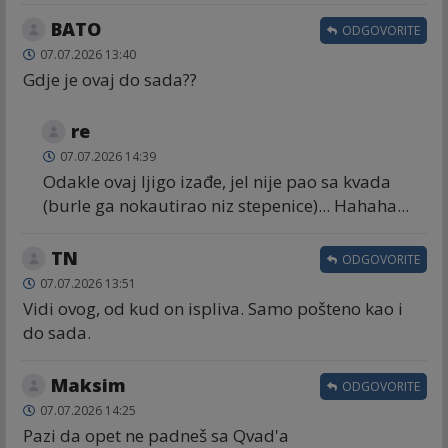
BATO
ODGOVORITE
07.07.2026 13:40
Gdje je ovaj do sada??
re
07.07.2026 14:39
Odakle ovaj ljigo izađe, jel nije pao sa kvada
(burle ga nokautirao niz stepenice)... Hahaha...
TN
ODGOVORITE
07.07.2026 13:51
Vidi ovog, od kud on ispliva. Samo pošteno kao i
do sada.
Maksim
ODGOVORITE
07.07.2026 14:25
Pazi da opet ne padneš sa Qvad'a