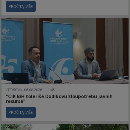
PROČITAJ VIŠE
ČETVRTAK, 06.08.2026 | 11:45
"CIK BiH toleriše Dodikovu zloupotrebu javnih
resursa"
PROČITAJ VIŠE