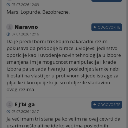
07.07.2026 12:09
Mars. Lopurde. Bezobrezne.
Naravno
ODGOVORITE
07.07.2026 12:16
Da je predizborni trik kojim nakaradni rezim
pokusava da pridobije birace ,uvidjevsi jedinstvo
opozicije kao i uvodenje novih tehnologija u izbore
smanjena im je mogucnost manipulacija i krade
izbora pa se sada hvaraju i poslednje slamke nebi
li ostali na vlasti jer u protivnom slijede istrage za
pljacke i korupcije koje su obiljezile vladavinu
ovog rezima
E j’bi ga
ODGOVORITE
07.07.2026 12:17
Ja već imam tri stana pa ko velim na ovaj cetvrti da
ucarim nešto ali ne ide ko već ima poslednjih