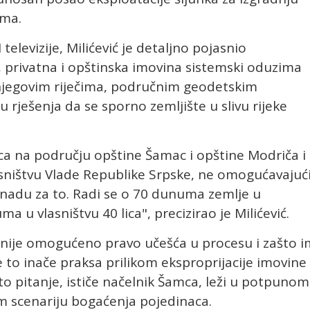
ama.
televizije, Milićević je detaljno pojasnio
 privatna i opštinska imovina sistemski oduzima
njegovim riječima, područnim geodetskim
 rješenja da se sporno zemljište u slivu rijeke
lica na području opštine Šamac i opštine Modriča i
sništvu Vlade Republike Srpske, ne omogućavajuć
nadu za to. Radi se o 70 dunuma zemlje u
 u vlasništvu 40 lica", precizirao je Milićević.
nije omogućeno pravo učešća u procesu i zašto i
e to inače praksa prilikom eksproprijacije imovine
o pitanje, ističe načelnik Šamca, leži u potpunom
om scenariju bogaćenja pojedinaca.