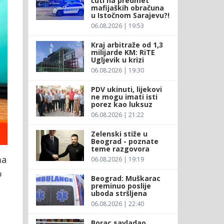
ćuti na predmet
mafijaških obračuna
u Istočnom Sarajevu?!
06.08.2026 | 19:53
Kraj arbitraže od 1,3
milijarde KM: RiTE
Ugljevik u krizi
06.08.2026 | 19:30
PDV ukinuti, lijekovi
ne mogu imati isti
porez kao luksuz
06.08.2026 | 21:22
Zelenski stiže u
Beograd - poznate
teme razgovora
ma
06.08.2026 | 19:19
o
Beograd: Muškarac
preminuo poslije
uboda stršljena
06.08.2026 | 22:40
Borac savladao