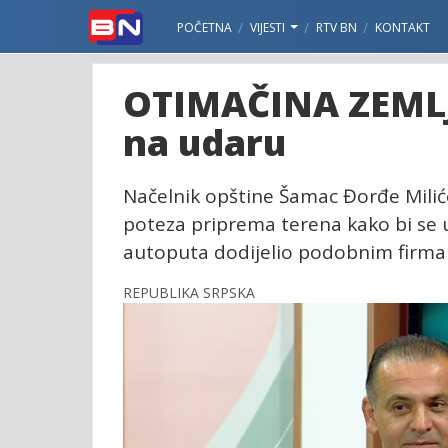
POČETNA
VIJESTI
RTV BN
KONTAKT
OTIMAČINA ZEMLJ
na udaru
Načelnik opštine Šamac Đorđe Milić
poteza priprema terena kako bi se 
autoputa dodijelio podobnim firm
REPUBLIKA SRPSKA