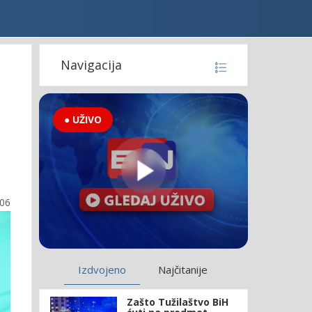
Navigacija
● UŽIVO
:06
Izdvojeno
Najčitanije
Zašto Tužilaštvo BiH