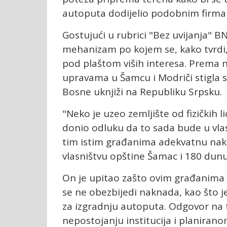
autoputa dodijelio podobnim firm
Gostujući u rubrici "Bez uvijanja" BN 
mehanizam po kojem se, kako tvrdi,
pod plaštom viših interesa. Prema 
upravama u Šamcu i Modriči stigla su
Bosne uknjiži na Republiku Srpsku.
"Neko je uzeo zemljište od fizičkih 
donio odluku da to sada bude u vla
tim istim građanima adekvatnu nak
vlasništvu opštine Šamac i 180 dunuma
On je upitao zašto ovim građanima 
se ne obezbijedi naknada, kao što j
za izgradnju autoputa. Odgovor na t
nepostojanju institucija i planiran