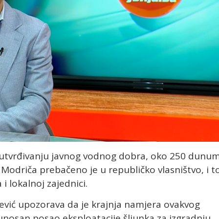
utvrđivanju javnog vodnog dobra, oko 250 dunu
Modriča prebačeno je u republičko vlasništvo, i t
 lokalnoj zajednici.
ević upozorava da je krajnja namjera ovakvog
unosan posao eksploatacije šljunka za izgradnju