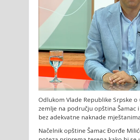
Odlukom Vlade Republike Srpske o 
zemlje na području opština Šamac i 
bez adekvatne naknade mještanima i
Načelnik opštine Šamac Đorđe Milić
poteza priprema terena kako bi se 