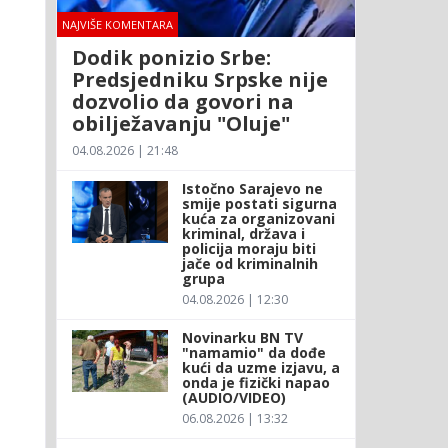
NAJVIŠE KOMENTARA
Dodik ponizio Srbe:
Predsjedniku Srpske nije
dozvolio da govori na
obilježavanju "Oluje"
04.08.2026 | 21:48
Istočno Sarajevo ne
smije postati sigurna
kuća za organizovani
kriminal, država i
policija moraju biti
jače od kriminalnih
grupa
04.08.2026 | 12:30
Novinarku BN TV
"namamio" da dođe
kući da uzme izjavu, a
onda je fizički napao
(AUDIO/VIDEO)
06.08.2026 | 13:32