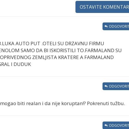
OSTAVITE KOMENTAR
ODGOVORIT
B.LUKA AUTO PUT .OTELI SU DRZAVNU FIRMU
ENOLOM SAMO DA BI ISKORISTILI TO.FARMALAND SU
LJOPRIVEDNOG ZEMLJISTA KRATERE A FARMALAND
GRAL I DUDUK
ODGOVORIT
i mogao biti realan i da nije koruptan!? Pokrenuti tužbu.
ODGOVORIT