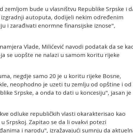
ad zemljom bude u vlasništvu Republike Srpske i d
et izgradnji autoputa, dodijeli nekim određenim
iju i zarađivati enormne finansijske iznose",
namjera Vlade, Milićević navodi podatak da se ka
ja se uopšte ne nalazi u samom koritu rijeke
ma, negdje samo 20 je u koritu rijeke Bosne,
akle, neophodno je uzeti tu zemlju od opštine i od
blike Srpske, a onda to dati u koncesiju", jasan je
akve odluke republičkih vlasti okarakterisao kao
u Srpskoj. Zapitao se da li ovakvi potezi
ađanima i narodu", izražavajući sumnju da aktueln