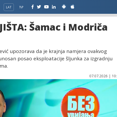
LAT
ЋР
IŠTA: Šamac i Modriča
ević upozorava da je krajnja namjera ovakvog
unosan posao eksploatacije šljunka za izgradnju
ama.
07.07.2026 | 10