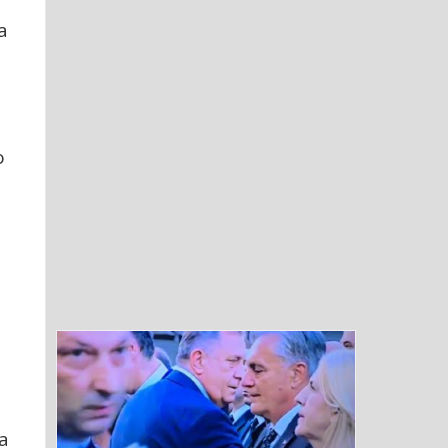
a
o
a