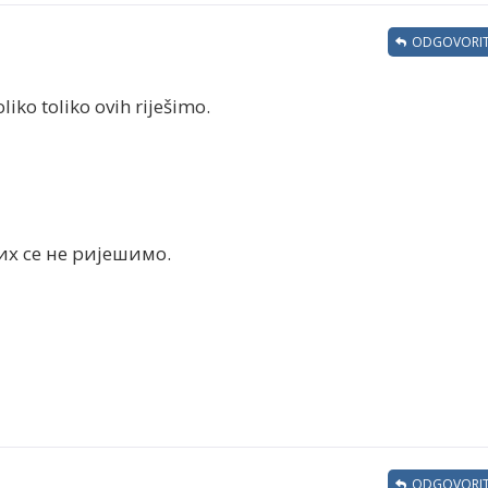
ODGOVORIT
iko toliko ovih riješimo.
х се не ријешимо.
ODGOVORIT