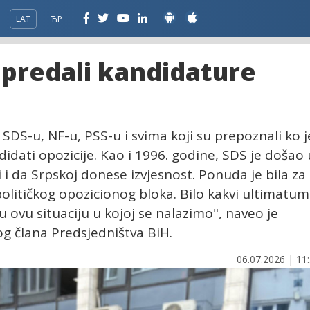
LAT
ЋР
 predali kandidature
 SDS-u, NF-u, PSS-u i svima koji su prepoznali ko j
ndidati opozicije. Kao i 1996. godine, SDS je došao 
i da Srpskoj donese izvjesnost. Ponuda je bila za
političkog opozicionog bloka. Bilo kakvi ultimatum
i u ovu situaciju u kojoj se nalazimo", naveo je
g člana Predsjedništva BiH.
06.07.2026 | 11