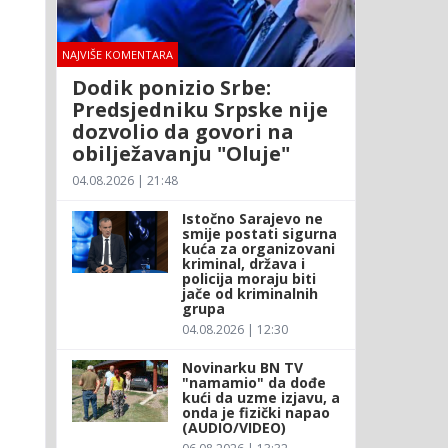
NAJVIŠE KOMENTARA
Dodik ponizio Srbe:
Predsjedniku Srpske nije
dozvolio da govori na
obilježavanju "Oluje"
04.08.2026 | 21:48
Istočno Sarajevo ne
smije postati sigurna
kuća za organizovani
kriminal, država i
policija moraju biti
jače od kriminalnih
grupa
04.08.2026 | 12:30
Novinarku BN TV
"namamio" da dođe
kući da uzme izjavu, a
onda je fizički napao
(AUDIO/VIDEO)