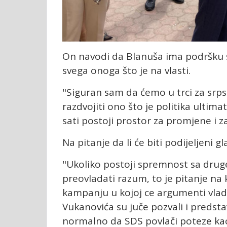
On navodi da Blanuša ima podršku s
svega onoga što je na vlasti.
"Siguran sam da ćemo u trci za srpsk
razdvojiti ono što je politika ultim
sati postoji prostor za promjene i 
Na pitanje da li će biti podijeljeni g
"Ukoliko postoji spremnost sa druge
preovladati razum, to je pitanje na
kampanju u kojoj ce argumenti vlada
Vukanovića su juče pozvali i predsta
normalno da SDS povlači poteze ka