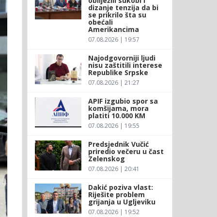
obilježili sukobi i
dizanje tenzija da bi
se prikrilo šta su
obećali
Amerikancima
07.08.2026 | 19:57
Najodgovorniji ljudi
nisu zaštitili interese
Republike Srpske
07.08.2026 | 21:27
APIF izgubio spor sa
komšijama, mora
platiti 10.000 KM
07.08.2026 | 19:55
Predsjednik Vučić
priredio večeru u čast
Zelenskog
07.08.2026 | 20:41
Dakić poziva vlast:
Riješite problem
grijanja u Ugljeviku
07.08.2026 | 19:52