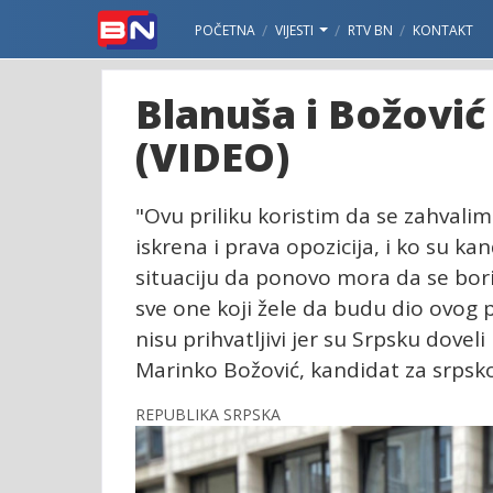
POČETNA
VIJESTI
RTV BN
KONTAKT
Blanuša i Božović
(VIDEO)
"Ovu priliku koristim da se zahvalim
iskrena i prava opozicija, i ko su ka
situaciju da ponovo mora da se bori 
sve one koji žele da budu dio ovog 
nisu prihvatljivi jer su Srpsku dovel
Marinko Božović, kandidat za srpsko
REPUBLIKA SRPSKA