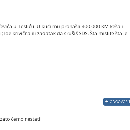
čevića u Tesliću. U kući mu pronašli 400.000 KM keša i
 Ide krivična ili zadatak da srušiš SDS. Šta mislite šta je
ODGOVORIT
zato ćemo nestati!