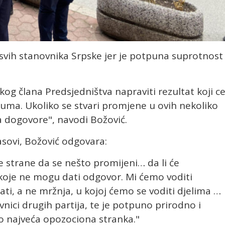
vih stanovnika Srpske jer je potpuna suprotnost
og člana Predsjedništva napraviti rezultat koji c
atuma. Ukoliko se stvari promjene u ovih nekoliko
za dogovore", navodi Božović.
lasovi, Božović odgovara:
 strane da se nešto promijeni… da li će
 koje ne mogu dati odgovor. Mi ćemo voditi
ti, a ne mržnja, u kojoj ćemo se voditi djelima …
vnici drugih partija, te je potpuno prirodno i
o najveća opozociona stranka."