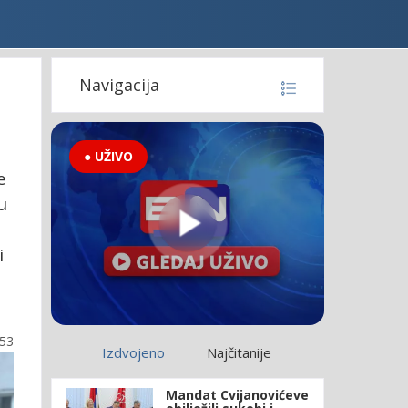
Navigacija
● UŽIVO
e
u
i
:53
Izdvojeno
Najčitanije
Mandat Cvijanovićeve