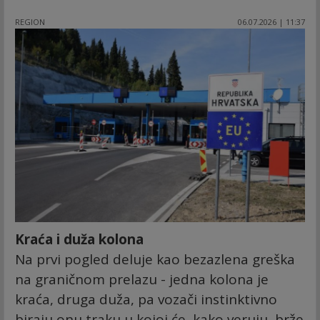
REGION
06.07.2026 | 11:37
Kraća i duža kolona
Na prvi pogled deluje kao bezazlena greška
na graničnom prelazu - jedna kolona je
kraća, druga duža, pa vozači instinktivno
biraju onu traku u kojoj će, kako veruju, brže