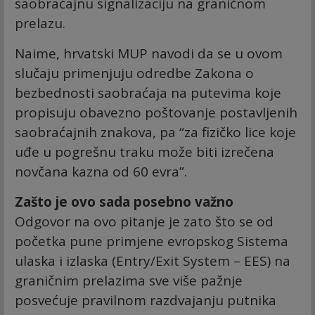
saobraćajnu signalizaciju na graničnom
prelazu.
Naime, hrvatski MUP navodi da se u ovom
slučaju primenjuju odredbe Zakona o
bezbednosti saobraćaja na putevima koje
propisuju obavezno poštovanje postavljenih
saobraćajnih znakova, pa “za fizičko lice koje
uđe u pogrešnu traku može biti izrečena
novčana kazna od 60 evra”.
Zašto je ovo sada posebno važno
Odgovor na ovo pitanje je zato što se od
početka pune primjene evropskog Sistema
ulaska i izlaska (Entry/Exit System – EES) na
graničnim prelazima sve više pažnje
posvećuje pravilnom razdvajanju putnika