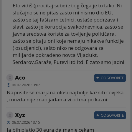
Eto vidiš (procitaj sebe) zbog čega je to tako. Ni
slučajno se ne pitas zasto mi nismo dio EU,
zašto se taj fašizam četnici, ustaše podržava i
slavi, zašto je korupcija svakodnevnica, zašto se
javna sredstva koriste za tovljenje političara,
zašto se pitaju oni koje nemaju nikakve funkcije
( osudjenici), zašto niko ne odgovara za
milijarde pokradeno novca Vijadukt,
Serdarov,Garaže, Putevi itd itd. E zato smo jadni
Aco
ODGOVORITE
06.07.2026 13:07
Napusite se marjana olosi najbolje kazniti covjeka
, mozda nije znao jadan a vi odma po kazni
Xyz
ODGOVORITE
06.07.2026 13:15
Ja bih platio 30 eura da manje cekam