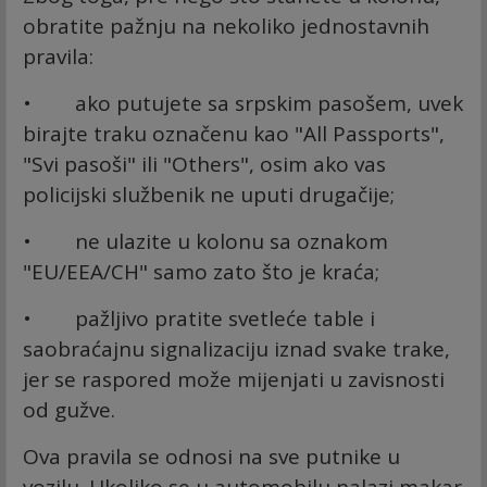
obratite pažnju na nekoliko jednostavnih
pravila:
• ako putujete sa srpskim pasošem, uvek
birajte traku označenu kao "All Passports",
"Svi pasoši" ili "Others", osim ako vas
policijski službenik ne uputi drugačije;
• ne ulazite u kolonu sa oznakom
"EU/EEA/CH" samo zato što je kraća;
• pažljivo pratite svetleće table i
saobraćajnu signalizaciju iznad svake trake,
jer se raspored može mijenjati u zavisnosti
od gužve.
Ova pravila se odnosi na sve putnike u
vozilu. Ukoliko se u automobilu nalazi makar