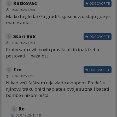
Ratkovac
ODGOVORITE
06.07.2026 12:41
Ma ko to gleda???u gradišci,jasenovcu,staju gde je
manje auta..
Stari Vuk
ODGOVORITE
06.07.2026 12:51
Protiv sam ovih novih pravila ali ih ipak treba
postovati ....nazalost
Trn
ODGOVORITE
06.07.2026 12:55
Nikad veći fašizam nije vlado evropom. Pređeš u
njihovu traku oni ti naplate.a ovdje su znali bacati
bombe i nikom ništa
Re
06.07.2026 15:19