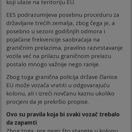
koji ulaze na teritoriju EU.
EES podrazumijeva posebnu proceduru za
državljane trećih zemalja, zbog čega je, a
posebno u sezoni godišnjih odmora i
pojačane frekvencije saobraćaja na
graničnim prelazima, pravilno razvrstavanje
vozila već na prilazu graničnom prelazu
postalo mnogo važnije nego ranije.
Zbog toga granična policija države članice
EU može vozača vratiti u odgovarajuću
kolonu, ali i izreći novčanu kaznu ukoliko
procjeni da je prekršio propise.
Ovo su pravila koja bi svaki vozač trebalo
da zapamti
Zbog toga, pre nego što stanete u kolonu,