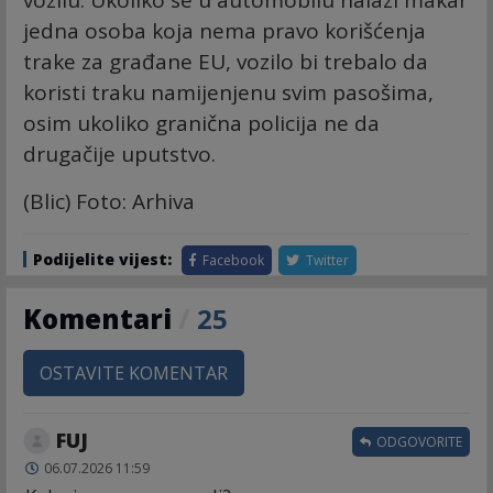
jedna osoba koja nema pravo korišćenja
trake za građane EU, vozilo bi trebalo da
koristi traku namijenjenu svim pasošima,
osim ukoliko granična policija ne da
drugačije uputstvo.
(Blic) Foto: Arhiva
Podijelite vijest:
Facebook
Twitter
Komentari
/
25
OSTAVITE KOMENTAR
FUJ
ODGOVORITE
06.07.2026 11:59