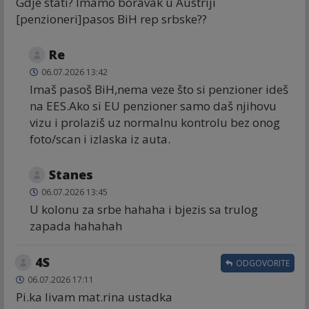
Gdje stati? Imamo boravak u Austriji
[penzioneri]pasos BiH rep srbske??
Re
06.07.2026 13:42
Imaš pasoš BiH,nema veze što si penzioner ideš
na EES.Ako si EU penzioner samo daš njihovu
vizu i prolaziš uz normalnu kontrolu bez onog
foto/scan i izlaska iz auta.
Stanes
06.07.2026 13:45
U kolonu za srbe hahaha i bjezis sa trulog
zapada hahahah
4S
ODGOVORITE
06.07.2026 17:11
Pi.ka livam mat.rina ustadka