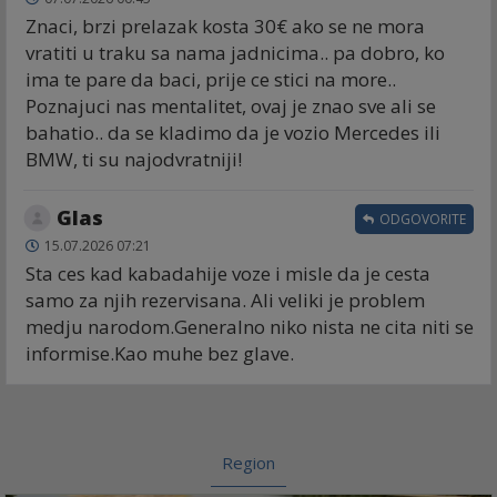
Znaci, brzi prelazak kosta 30€ ako se ne mora
vratiti u traku sa nama jadnicima.. pa dobro, ko
ima te pare da baci, prije ce stici na more..
Poznajuci nas mentalitet, ovaj je znao sve ali se
bahatio.. da se kladimo da je vozio Mercedes ili
BMW, ti su najodvratniji!
Glas
ODGOVORITE
15.07.2026 07:21
Sta ces kad kabadahije voze i misle da je cesta
samo za njih rezervisana. Ali veliki je problem
medju narodom.Generalno niko nista ne cita niti se
informise.Kao muhe bez glave.
Region