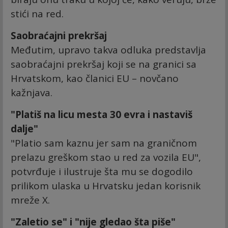
stići na red.
Saobraćajni prekršaj
Međutim, upravo takva odluka predstavlja
saobraćajni prekršaj koji se na granici sa
Hrvatskom, kao članici EU – novčano
kažnjava.
"Platiš na licu mesta 30 evra i nastaviš
dalje"
"Platio sam kaznu jer sam na graničnom
prelazu greškom stao u red za vozila EU",
potvrđuje i ilustruje šta mu se dogodilo
prilikom ulaska u Hrvatsku jedan korisnik
mreže X.
"Zaletio se" i "nije gledao šta piše"