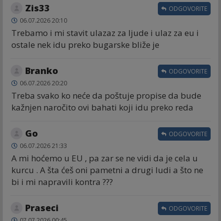
Zis33
ODGOVORITE
06.07.2026 20:10
Trebamo i mi stavit ulazaz za ljude i ulaz za eu i
ostale nek idu preko bugarske bliže je
Branko
ODGOVORITE
06.07.2026 20:20
Treba svako ko neće da poštuje propise da bude
kažnjen naročito ovi bahati koji idu preko reda
Go
ODGOVORITE
06.07.2026 21:33
A mi hoćemo u EU , pa zar se ne vidi da je cela u
kurcu . A šta ćeš oni pametni a drugi ludi a što ne
bi i mi napravili kontra ???
Praseci
ODGOVORITE
07.07.2026 00:45