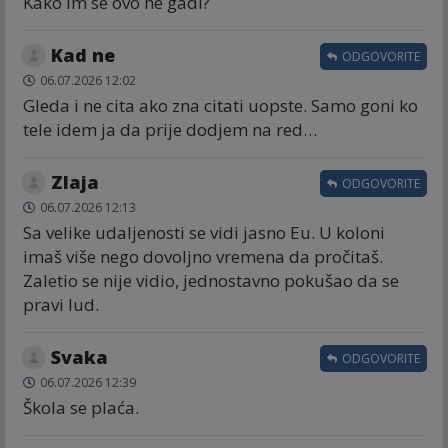
Kako im se ovo ne gadi?
Kad ne
ODGOVORITE
06.07.2026 12:02
Gleda i ne cita ako zna citati uopste. Samo goni ko
tele idem ja da prije dodjem na red…
Zlaja
ODGOVORITE
06.07.2026 12:13
Sa velike udaljenosti se vidi jasno Eu. U koloni
imaš više nego dovoljno vremena da pročitaš.
Zaletio se nije vidio, jednostavno pokušao da se
pravi lud.
Svaka
ODGOVORITE
06.07.2026 12:39
Škola se plaća.