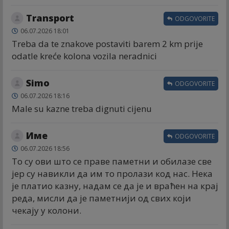
Transport
ODGOVORITE
06.07.2026 18:01
Treba da te znakove postaviti barem 2 km prije
odatle kreće kolona vozila neradnici
Simo
ODGOVORITE
06.07.2026 18:16
Male su kazne treba dignuti cijenu
Име
ODGOVORITE
06.07.2026 18:56
То су ови што се праве паметни и обилазе све
јер су навикли да им то пролази код нас. Нека
је платио казну, надам се да је и враћен на крај
реда, мисли да је паметнији од свих који
чекају у колони.