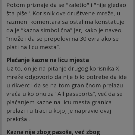
Potom priznaje da se "zaletio" i "nije gledao
šta piše". Korisnik ove društvene mreže, u
razmeni komentara sa ostalima konstatuje
da je “kazna simbolična” jer, kako je naveo,
“može i da se prepolovi na 30 evra ako se
plati na licu mesta”.
Plaćanje kazne na licu mjesta
Uz to, on je na pitanje drugog korisnika X
mreže odgovorio da nije bilo potrebe da ide
u rikverc i da se na tom graničnom prelazu
vraća u kolonu za “All passports”, već da se
plaćanjem kazne na licu mesta granica
prelazi i u traci u kojoj je napravio ovaj
prekršaj.
Kazna nije zbog pasoša, već zbog