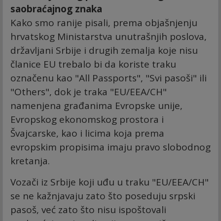
saobraćajnog znaka
Kako smo ranije pisali, prema objašnjenju
hrvatskog Ministarstva unutrašnjih poslova,
državljani Srbije i drugih zemalja koje nisu
članice EU trebalo bi da koriste traku
označenu kao "All Passports", "Svi pasoši" ili
"Others", dok je traka "EU/EEA/CH"
namenjena građanima Evropske unije,
Evropskog ekonomskog prostora i
Švajcarske, kao i licima koja prema
evropskim propisima imaju pravo slobodnog
kretanja.
Vozači iz Srbije koji uđu u traku "EU/EEA/CH"
se ne kažnjavaju zato što poseduju srpski
pasoš, već zato što nisu ispoštovali