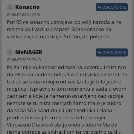
Konacno
ODGOVORITE
06.07.2026 00:07
Put RS ce konacno ustrojava po volji naroda a ne
rezima koji vodi u propast. Spas konacno na
vidiku, zivjela opozicija. Srecno, do pobjede
MeNAGER
ODGOVORITE
06.07.2026 00:49
Pa zar nije Vukanovic odmah na pocetku insistirao
da Blsnusa bude kandidat A ti i Drasko niste bili za
to i on se tada odvojio od vas (a sto je bilo jedino
moguce i ispravno u tom momentu a sada u ovom
zadnjem a koje je namerno ostavljeno kao zadnje
nemoze se tu nista menjati) Samo malo je cudno
da sada SDS kandiduje i predsednika i clana
predsednistva jer ko ce onda biti premijer
Verovatno Drasko A sta je onda s tobom Ma da
nema potrebe za sikiracijom jer verovatno ce ti ti