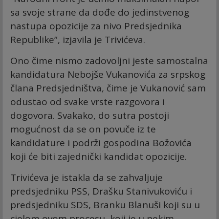
sa svoje strane da dođe do jedinstvenog
nastupa opozicije za nivo Predsjednika
Republike”, izjavila je Trivićeva.
Ono čime nismo zadovoljni jeste samostalna
kandidatura Nebojše Vukanovića za srpskog
člana Predsjedništva, čime je Vukanović sam
odustao od svake vrste razgovora i
dogovora. Svakako, do sutra postoji
mogućnost da se on povuče iz te
kandidature i podrži gospodina Božovića
koji će biti zajednički kandidat opozicije.
Trivićeva je istakla da se zahvaljuje
predsjedniku PSS, Drašku Stanivukoviću i
predsjedniku SDS, Branku Blanuši koji su u
cjelom ovom procesu, koji je u nekim