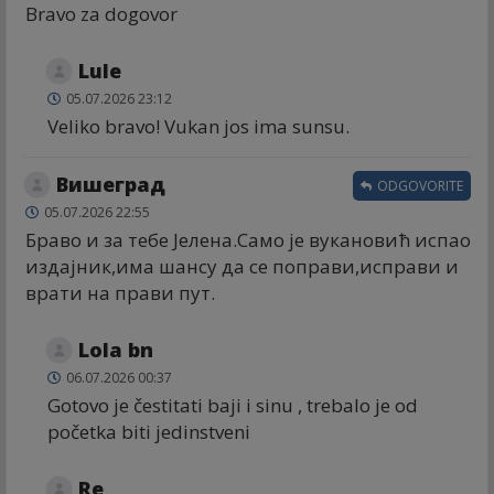
Bravo za dogovor
Lule
05.07.2026 23:12
Veliko bravo! Vukan jos ima sunsu.
Вишеград
ODGOVORITE
05.07.2026 22:55
Браво и за тебе Јелена.Само је вукановић испао
издајник,има шансу да се поправи,исправи и
врати на прави пут.
Lola bn
06.07.2026 00:37
Gotovo je čestitati baji i sinu , trebalo je od
početka biti jedinstveni
Re