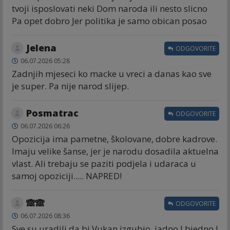
tvoji isposlovati neki Dom naroda ili nesto slicno
Pa opet dobro Jer politika je samo obican posao
Jelena
ODGOVORITE
06.07.2026 05:28
Zadnjih mjeseci ko macke u vreci a danas kao sve
je super. Pa nije narod slijep.
Posmatrac
ODGOVORITE
06.07.2026 06:26
Opozicija ima pametne, školovane, dobre kadrove.
Imaju velike šanse, jer je narodu dosadila aktuelna
vlast. Ali trebaju se paziti podjela i udaraca u
samoj opoziciji..... NAPRED!
🙈🙈
ODGOVORITE
06.07.2026 08:36
Sve su uradili da bi Vukan izgubio, jadno I bjedno I