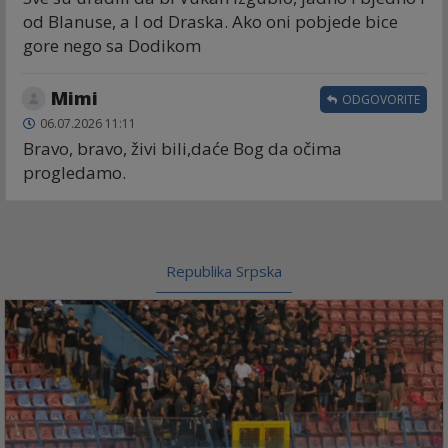
od Blanuse, a I od Draska. Ako oni pobjede bice
gore nego sa Dodikom
Mimi
ODGOVORITE
06.07.2026 11:11
Bravo, bravo, živi bili,daće Bog da očima
progledamo.
Republika Srpska