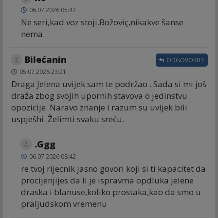
06.07.2026 05:42
Ne seri,kad voz stoji.Božoviç,nikakve šanse
nema.
Bilećanin
ODGOVORITE
05.07.2026 23:21
Draga Jelena uvijek sam te podržao . Sada si mi još
draža zbog svojih upornih stavova o jedinstvu
opozicije. Naravo znanje i razum su uvijek bili
uspješhi. Želimti svaku sreću.
.Ggg
06.07.2026 08:42
re.tvoj rijecnik jasno govori koji si ti kapacitet da
procijenjijes da li je ispravma opdluka jelene
draska i blanuse,koliko prostaka,kao da smo u
praljudskom vremenu