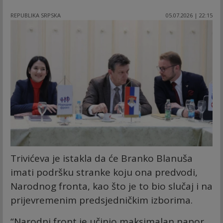
REPUBLIKA SRPSKA
05.07.2026 | 22:15
Trivićeva je istakla da će Branko Blanuša
imati podršku stranke koju ona predvodi,
Narodnog fronta, kao što je to bio slučaj i na
prijevremenim predsjedničkim izborima.
“Narodni front je učinio maksimalan napor