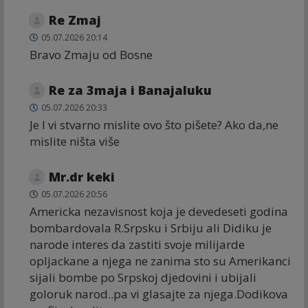
Re Zmaj
05.07.2026 20:14
Bravo Zmaju od Bosne
Re za 3maja i Banajaluku
05.07.2026 20:33
Je l vi stvarno mislite ovo što pišete? Ako da,ne
mislite ništa više
Mr.dr keki
05.07.2026 20:56
Americka nezavisnost koja je devedeseti godina
bombardovala R.Srpsku i Srbiju ali Didiku je
narode interes da zastiti svoje milijarde
opljackane a njega ne zanima sto su Amerikanci
sijali bombe po Srpskoj djedovini i ubijali
goloruk narod..pa vi glasajte za njega.Dodikova