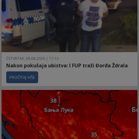
ČETVRTAK, 06.08.2026 | 17:13
Nakon pokušaja ubistva: I FUP traži Đorđa Ždrala
PROČITAJ VIŠE