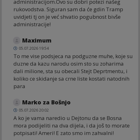
administracijom.Ovo su dobri potezi našeg
rukovodstva. Siguran sam da će gdin Tramp
uvidjeti tj on je već shvatio pogubnost bivše
administracije!
Maximum
05.07.2026 19:54
To me vise podsjeca na podguzne muhe, koje su
duzne da kazu narodu osim sto su zoharima
dali milione, sta su obecali Stejt Deprtmentu, i
koliko ce skidanje sa crne liste kostati natodnih
para
Marko za Bošnjo
05.07.2026 20:02
A ko je vama naredio u Dejtonu da se Bosna
mora podijeliti na dva dijela, i da još to morate
potpisati! Ameri! E zato smo im zahvalni!