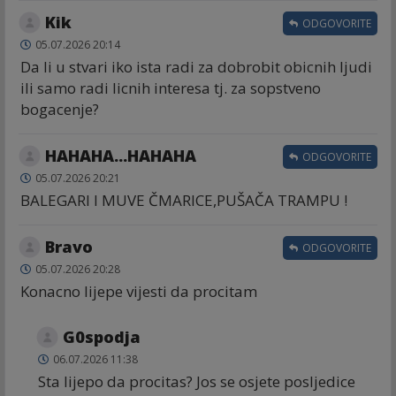
Kik
ODGOVORITE
05.07.2026 20:14
Da li u stvari iko ista radi za dobrobit obicnih ljudi
ili samo radi licnih interesa tj. za sopstveno
bogacenje?
HAHAHA...HAHAHA
ODGOVORITE
05.07.2026 20:21
BALEGARI I MUVE ČMARICE,PUŠAČA TRAMPU !
Bravo
ODGOVORITE
05.07.2026 20:28
Konacno lijepe vijesti da procitam
G0spodja
06.07.2026 11:38
Sta lijepo da procitas? Jos se osjete posljedice