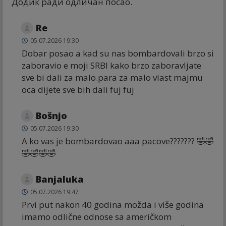
Додик ради одличан посао.
Re
05.07.2026 19:30
Dobar posao a kad su nas bombardovali brzo si
zaboravio e moji SRBI kako brzo zaboravljate
sve bi dali za malo.para za malo vlast majmu
oca dijete sve bih dali fuj fuj
Bošnjo
05.07.2026 19:30
A ko vas je bombardovao aaa pacove??????? 🤣🤣
🤣🤣🤣🤣
Banjaluka
05.07.2026 19:47
Prvi put nakon 40 godina možda i više godina
imamo odlične odnose sa američkom