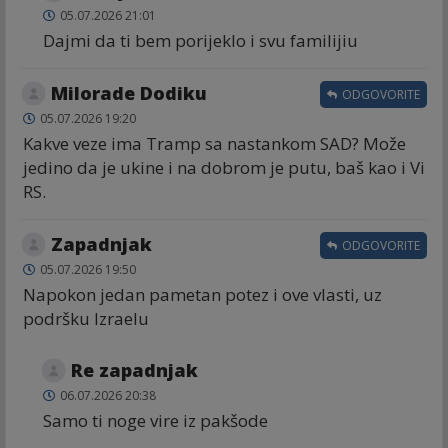
05.07.2026 21:01
Dajmi da ti bem porijeklo i svu familijiu
Milorade Dodiku
ODGOVORITE
05.07.2026 19:20
Kakve veze ima Tramp sa nastankom SAD? Može
jedino da je ukine i na dobrom je putu, baš kao i Vi
RS.
Zapadnjak
ODGOVORITE
05.07.2026 19:50
Napokon jedan pametan potez i ove vlasti, uz
podršku Izraelu
Re zapadnjak
06.07.2026 20:38
Samo ti noge vire iz pakšode