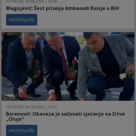
ČETVRTAK, 06.08.2026 | 16:00
Blagojević: Šest pitanja Ambasadi Rusije u BiH
PROČITAJ VIŠE
ČETVRTAK, 06.08.2026 | 15:41
Borenović: Obaveza je sačuvati sjećanje na žrtve
„Oluje“
PROČITAJ VIŠE