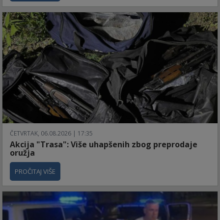
ČETVRTAK, 06.08.2026 | 17:35
Akcija "Trasa": Više uhapšenih zbog preprodaje
oružja
PROČITAJ VIŠE