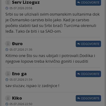
Serv Lizoguz
ODGOVORITE
05.07.2026 20:58
Srbi su se ulizivali svim osmanskim sultanima dok
je Osmansko carstvo bilo jako. Kad je carstvo
počelo slabiti tad su Srbi braći Turcima okrenuli
leđa. Tako će biti i sa SAD-om.
Đuro
ODGOVORITE
05.07.2026 21:36
Kitimo one što su nas ubijali i potrovali.Dodika i
njegove lopove treba krivično goniti i osuditi
Eno ga
ODGOVORITE
05.07.2026 21:59
sav sluzav, ispao iz zadnjice !
Kiko
ODGOVORITE
05.07.2026 22:50