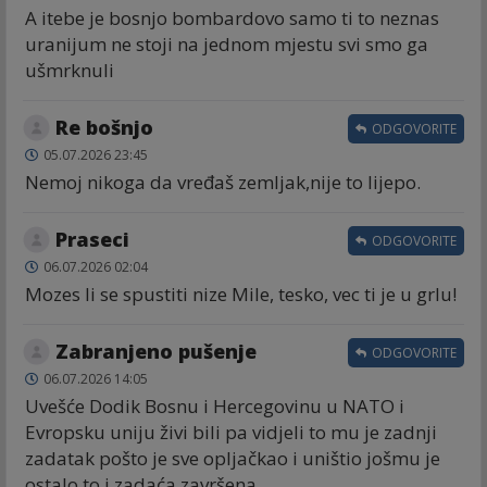
A itebe je bosnjo bombardovo samo ti to neznas
uranijum ne stoji na jednom mjestu svi smo ga
ušmrknuli
Re bošnjo
ODGOVORITE
05.07.2026 23:45
Nemoj nikoga da vređaš zemljak,nije to lijepo.
Praseci
ODGOVORITE
06.07.2026 02:04
Mozes li se spustiti nize Mile, tesko, vec ti je u grlu!
Zabranjeno pušenje
ODGOVORITE
06.07.2026 14:05
Uvešće Dodik Bosnu i Hercegovinu u NATO i
Evropsku uniju živi bili pa vidjeli to mu je zadnji
zadatak pošto je sve opljačkao i uništio jošmu je
ostalo to i zadaća završena.