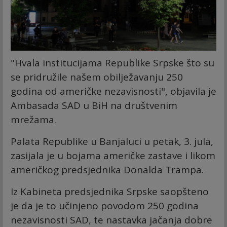
"Hvala institucijama Republike Srpske što su
se pridružile našem obilježavanju 250
godina od američke nezavisnosti", objavila je
Ambasada SAD u BiH na društvenim
mrežama.
Palata Republike u Banjaluci u petak, 3. jula,
zasijala je u bojama američke zastave i likom
američkog predsjednika Donalda Trampa.
Iz Kabineta predsjednika Srpske saopšteno
je da je to učinjeno povodom 250 godina
nezavisnosti SAD, te nastavka jačanja dobre