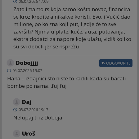
06.07.2026 17:09
Zato imamo rs koja samo košta novac, financira
se kroz kredite a nikakve koristi. Evo, i Vučić dao
milione, po ko zna koji put, i gdje će to sve
završiti? Njima u plate, kuće, auta, putovanja,
ekstra dodatci za napore koje ulažu, vidiš koliko
su svi debeli jer se nsprežu.
Dobojjjj
ODGOVORITE
05.07.2026 19:07
Haha... izdajnici sto niste to radili kada su bacali
bombe po nama...fuj fuj
Daj
05.07.2026 19:17
Nelupaj ti iz Doboja.
Uroš