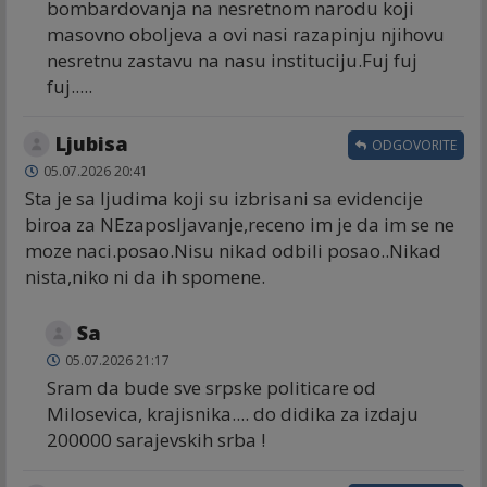
bombardovanja na nesretnom narodu koji
masovno oboljeva a ovi nasi razapinju njihovu
nesretnu zastavu na nasu instituciju.Fuj fuj
fuj.....
Ljubisa
ODGOVORITE
05.07.2026 20:41
Sta je sa ljudima koji su izbrisani sa evidencije
biroa za NEzaposljavanje,receno im je da im se ne
moze naci.posao.Nisu nikad odbili posao..Nikad
nista,niko ni da ih spomene.
Sa
05.07.2026 21:17
Sram da bude sve srpske politicare od
Milosevica, krajisnika.... do didika za izdaju
200000 sarajevskih srba !