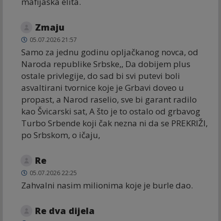
mafijaska elita.
Zmaju
05.07.2026 21:57
Samo za jednu godinu opljačkanog novca, od
Naroda republike Srbske,, Da dobijem plus
ostale privlegije, do sad bi svi putevi boli
asvaltirani tvornice koje je Grbavi doveo u
propast, a Narod raselio, sve bi garant radilo
kao Švicarski sat, A što je to ostalo od grbavog
Turbo Srbende koji čak nezna ni da se PREKRIŽI,
po Srbskom, o ičaju,
Re
05.07.2026 22:25
Zahvalni nasim milionima koje je burle dao.
Re dva dijela