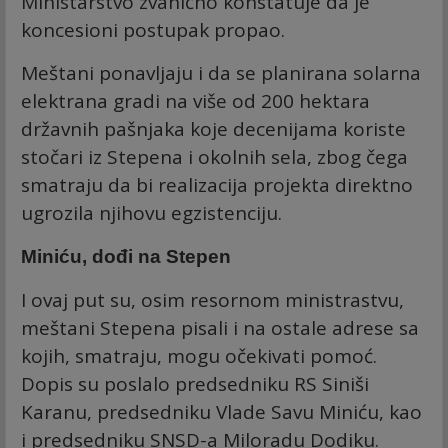
Ministarstvo zvanično konstatuje da je
koncesioni postupak propao.
Meštani ponavljaju i da se planirana solarna
elektrana gradi na više od 200 hektara
državnih pašnjaka koje decenijama koriste
stočari iz Stepena i okolnih sela, zbog čega
smatraju da bi realizacija projekta direktno
ugrozila njihovu egzistenciju.
Miniću, dođi na Stepen
I ovaj put su, osim resornom ministrastvu,
meštani Stepena pisali i na ostale adrese sa
kojih, smatraju, mogu očekivati pomoć.
Dopis su poslalo predsedniku RS Siniši
Karanu, predsedniku Vlade Savu Miniću, kao
i predsedniku SNSD-a Miloradu Dodiku.