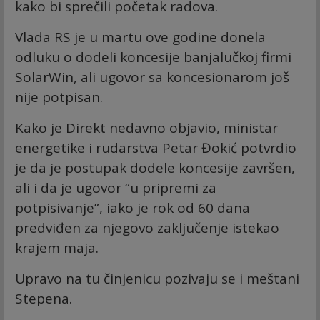
kako bi sprečili početak radova.
Vlada RS je u martu ove godine donela
odluku o dodeli koncesije banjalučkoj firmi
SolarWin, ali ugovor sa koncesionarom još
nije potpisan.
Kako je Direkt nedavno objavio, ministar
energetike i rudarstva Petar Đokić potvrdio
je da je postupak dodele koncesije završen,
ali i da je ugovor “u pripremi za
potpisivanje”, iako je rok od 60 dana
predviđen za njegovo zaključenje istekao
krajem maja.
Upravo na tu činjenicu pozivaju se i meštani
Stepena.