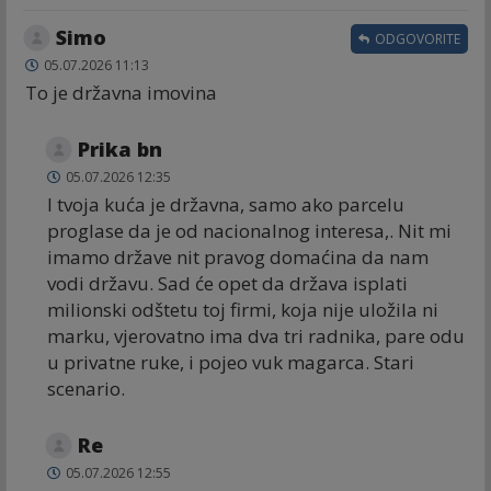
Simo
ODGOVORITE
05.07.2026 11:13
To je državna imovina
Prika bn
05.07.2026 12:35
I tvoja kuća je državna, samo ako parcelu
proglase da je od nacionalnog interesa,. Nit mi
imamo države nit pravog domaćina da nam
vodi državu. Sad će opet da država isplati
milionski odštetu toj firmi, koja nije uložila ni
marku, vjerovatno ima dva tri radnika, pare odu
u privatne ruke, i pojeo vuk magarca. Stari
scenario.
Re
05.07.2026 12:55