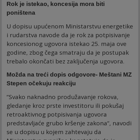
Rok je istekao, koncesija mora biti
poništena
U dopisu upućenom Ministarstvu energetike
i rudarstva navode da je rok za potpisivanje
koncesionog ugovora istekao 25. maja ove
godine, zbog čega smatraju da je postupak
trebalo okončati bez zaključenja ugovora.
Možda na treći dopis odgovore- Meštani MZ
Stepen očekuju reakciju
“Svako naknadno produžavanje rokova,
gledanje kroz prste investitoru ili pokušaj
retroaktivnog potpisivanja ugovora
predstavljaće grubo kršenje zakona“, navodi
se u dopisu u kojem zahtevaju da