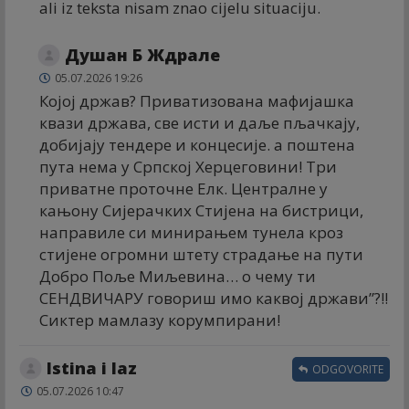
ali iz teksta nisam znao cijelu situaciju.
Душан Б Ждрале
05.07.2026 19:26
Којој држав? Приватизована мафијашка
квази држава, све исти и даље пљачкају,
добијају тендере и концесије. а поштена
пута нема у Српској Херцеговини! Три
приватне проточне Елк. Централне у
кањону Сијерачких Стијена на бистрици,
направиле си минирањем тунела кроз
стијене огромни штету страдање на пути
Добро Поље Миљевина… о чему ти
СЕНДВИЧАРУ говориш имо каквој држави”?!!
Сиктер мамлазу корумпирани!
Istina i laz
ODGOVORITE
05.07.2026 10:47