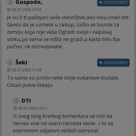
Gospodo,
ODGOVORITE
05.07.2026 10:56
Je su li ti pašnjaci vaše vlasništvo,ako nisu,imali ste
šansu da je uzmete u zakup, zašto se bunite za
zemlju koja nije vaša.Ogradi svoje i napasaj
stoku,po vama se ništa ne gradi,a kada bilo šta
počnu ,ne dozvoljavate.
Šeki
ODGOVORITE
05.07.2026 11:04
To samo su protiv neke dvije vukanove budale.
Ostali jedva čekaju.
DTI
05.07.2026 16:12
Iz ovog tvog kratkog komentara se vidi da
nemas vise od osam razreda skole...i to sa
enormnim udjelom velikih odmora!