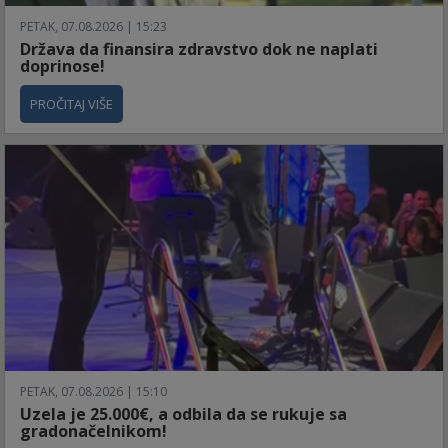
PETAK, 07.08.2026 | 15:23
Država da finansira zdravstvo dok ne naplati
doprinose!
PROČITAJ VIŠE
PETAK, 07.08.2026 | 15:10
Uzela je 25.000€, a odbila da se rukuje sa
gradonačelnikom!