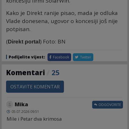
koncesiju firmi SolarWin.
Kako je Direkt ranije pisao, mada je odluka
Vlade donesena, ugovor o koncesiji još nije
potpisan.
(
) Foto: BN
Direkt portal
Podijelite vijest:
Facebook
Twitter
Komentari
/
25
OSTAVITE KOMENTAR
Mika
ODGOVORITE
05.07.2026 09:51
Mile i Petar dva krimosa