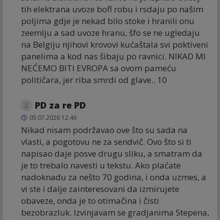
tih elektrana uvoze bofl robu i rsdaju po našim
poljima gdje je nekad bilo stoke i hranili onu
zeemlju a sad uvoze hranu, šfo se ne ugledaju
na Belgiju njihovi krovovi kućaštala svi poktiveni
panelima a kod nas šibaju po ravnici. NIKAD MI
NEĆEMO BITI EVROPA sa ovom pameću
političara, jer riba smrdi od glave.. 10
PD za re PD
05.07.2026 12:46
Nikad nisam podržavao ove što su sada na
vlasti, a pogotovu ne za sendvič. Ovo što si ti
napisao daje posve drugu sliku, a smatram da
je to trebalo navesti u tekstu. Ako plaćate
nadoknadu za nešto 70 godina, i onda uzmes, a
vi ste i dalje zainteresovani da izmirujete
obaveze, onda je to otimačina i čisti
bezobrazluk. Izvinjavam se gradjanima Stepena,