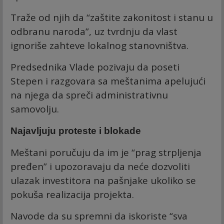
Traže od njih da “zaštite zakonitost i stanu u
odbranu naroda”, uz tvrdnju da vlast
ignoriše zahteve lokalnog stanovništva.
Predsednika Vlade pozivaju da poseti
Stepen i razgovara sa meštanima apelujući
na njega da spreči administrativnu
samovolju.
Najavljuju proteste i blokade
Meštani poručuju da im je “prag strpljenja
pređen” i upozoravaju da neće dozvoliti
ulazak investitora na pašnjake ukoliko se
pokuša realizacija projekta.
Navode da su spremni da iskoriste “sva