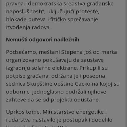
pravna i demokratska sredstva građanske
neposlušnosti”, uključujući proteste,
blokade puteva i fizičko sprečavanje
izvođenja radova.
Nemušti odgovori nadležnih
Podsećamo, meštani Stepena još od marta
organizovano pokušavaju da zaustave
izgradnju solarne elektrane. Prikupili su
potpise građana, održana je i posebna
sednica Skupštine opštine Gacko na kojoj su
odbornici jednoglasno podržali njihove
zahteve da se od projekta odustane.
Uprkos tome, Ministarstvo energetike i
rudarstva nastavilo je postupak i dodelilo