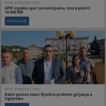
PETAK, 07.08.2026 | 19:55
APIF izgubio spor sa komšijama, mora platiti
10.000 KM
PROČITAJ VIŠE
PETAK, 07.08.2026 | 19:52
Dakić poziva vlast: Riješite problem grijanja u
Ugljeviku