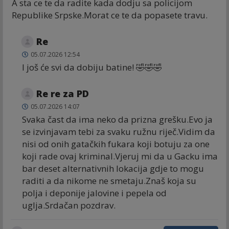
A sta ce te da radite kada dodju sa policijom
Republike Srpske.Morat ce te da popasete travu.
Re
05.07.2026 12:54
I još će svi da dobiju batine! 🤣🤣🤣
Re re za PD
05.07.2026 14:07
Svaka čast da ima neko da prizna grešku.Evo ja
se izvinjavam tebi za svaku ružnu riječ.Vidim da
nisi od onih gatačkih fukara koji botuju za one
koji rade ovaj kriminal.Vjeruj mi da u Gacku ima
bar deset alternativnih lokacija gdje to mogu
raditi a da nikome ne smetaju.Znaš koja su
polja i deponije jalovine i pepela od
uglja.Srdačan pozdrav.