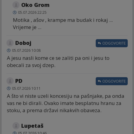
Oko Grom
05.07.2026 22:25
Motika , ašov , krampe ma budak i rokaj ...
Vrijeme je ...
Doboj
ODGOVORITE
05.07.2026 10:08
A jesu nasli kome ce se zaliti pa oni i jesu to
obecali za svoj dzep.
PD
ODGOVORITE
05.07.2026 10:11
A što vi niste uzeli koncesiju na pašnjake, pa onda
vas ne bi dirali. Ovako imate besplatnu hranu za
stoku, a prema državi nikakvih obaveza.
Lupetaš
05.07.2026 10:46