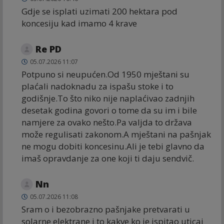
Gdje se isplati uzimati 200 hektara pod
koncesiju kad imamo 4 krave
Re PD
05.07.2026 11:07
Potpuno si neupućen.Od 1950 mještani su
plaćali nadoknadu za ispašu stoke i to
godišnje.To što niko nije naplaćivao zadnjih
desetak godina govori o tome da su im i bile
namjere za ovako nešto.Pa valjda to država
može regulisati zakonom.A mještani na pašnjak
ne mogu dobiti koncesinu.Ali je tebi glavno da
imaš opravdanje za one koji ti daju sendvič.
Nn
05.07.2026 11:08
Sram o i bezobrazno pašnjake pretvarati u
solarne elektrane i to kakve ko je ispitao uticaj