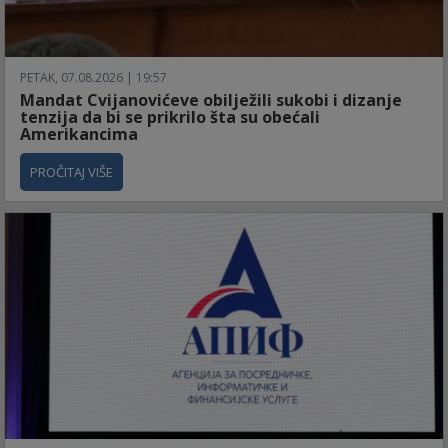
PETAK, 07.08.2026 | 19:57
Mandat Cvijanovićeve obilježili sukobi i dizanje
tenzija da bi se prikrilo šta su obećali
Amerikancima
PROČITAJ VIŠE