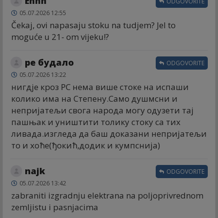
Ehhh
ODGOVORITE
05.07.2026 12:55
Čekaj, ovi napasaju stoku na tudjem? Jel to
moguće u 21- om vijeku!?
ре будало
ODGOVORITE
05.07.2026 13:22
нигдје кроз РС нема више стоке на испаши
колико има на Степену.Само душмсни и
непријатељи свога народа могу одузети тај
пашњак и уништити толику стоку са тих
ливада.изгледа да баш доказани непријатељи
то и хоће(ђокић,додик и кумпснија)
najk
ODGOVORITE
05.07.2026 13:42
zabraniti izgradnju elektrana na poljoprivrednom
zemljistu i pasnjacima