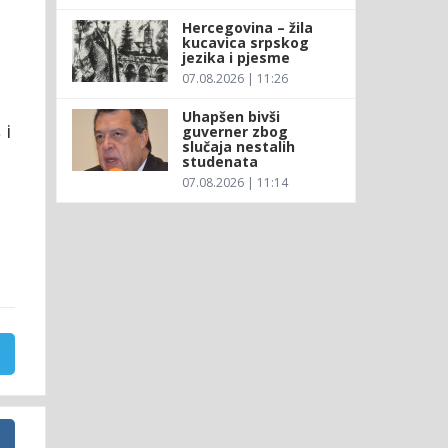
Hercegovina – žila
kucavica srpskog
jezika i pjesme
07.08.2026 | 11:26
Uhapšen bivši
 i
guverner zbog
slučaja nestalih
studenata
07.08.2026 | 11:14