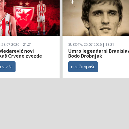
28.07.2026 | 21:21
SUBOTA, 25.07.2026 | 18:21
 Medarević novi
Umro legendarni Branisla
kaš Crvene zvezde
Bodo Drobnjak
AJ VIŠE
PROČITAJ VIŠE