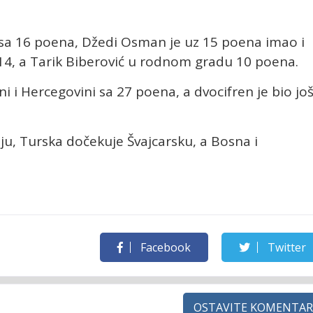
sa 16 poena, Džedi Osman je uz 15 poena imao i
14, a Tarik Biberović u rodnom gradu 10 poena.
ni i Hercegovini sa 27 poena, a dvocifren je bio još
u, Turska dočekuje Švajcarsku, a Bosna i
Facebook
Twitter
OSTAVITE KOMENTAR