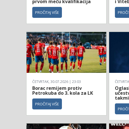
prvom meču kvalifikacija
i Vite
PROČITAJ VIŠE
PROČIT
ČETVRTAK, 30.07.2026 | 23:03
ČETVRTAK
Borac remijem protiv
Oglas
Petrokuba do 3. kola za LK
učestv
takmi
PROČITAJ VIŠE
PROČIT