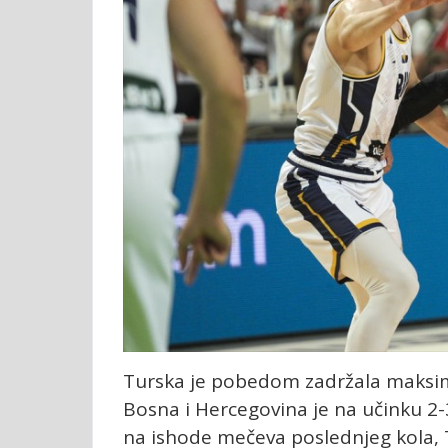
Turska je pobedom zadržala maksimal
Bosna i Hercegovina je na učinku 2-
na ishode mečeva poslednjeg kola, T