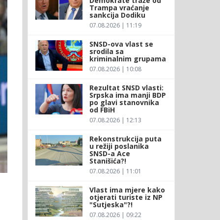
Demokrate traže od
Trampa vraćanje
sankcija Dodiku
07.08.2026 | 11:19
SNSD-ova vlast se
srodila sa
kriminalnim grupama
07.08.2026 | 10:08
Rezultat SNSD vlasti:
Srpska ima manji BDP
po glavi stanovnika
od FBiH
07.08.2026 | 12:13
Rekonstrukcija puta
u režiji poslanika
SNSD-a Ace
Stanišića?!
07.08.2026 | 11:01
Vlast ima mjere kako
otjerati turiste iz NP
"Sutjeska"?!
07.08.2026 | 09:22