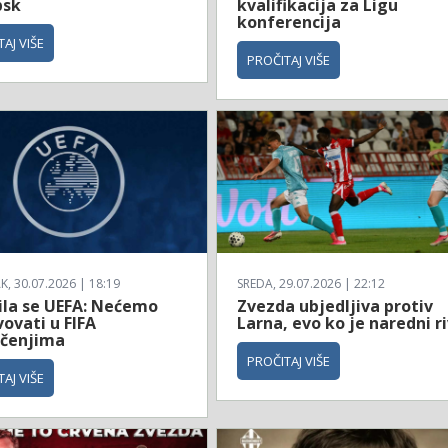
bsk
kvalifikacija za Ligu
konferencija
AJ VIŠE
PROČITAJ VIŠE
, 30.07.2026 | 18:19
SREDA, 29.07.2026 | 22:12
ila se UEFA: Nećemo
Zvezda ubjedljiva protiv
ovati u FIFA
Larna, evo ko je naredni ri
čenjima
PROČITAJ VIŠE
AJ VIŠE