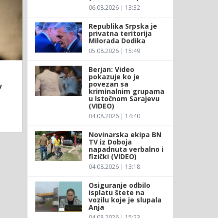
06.08.2026 | 13:32
Republika Srpska je
privatna teritorija
Milorada Dodika
05.08.2026 | 15:49
Berjan: Video
pokazuje ko je
povezan sa
v
kriminalnim grupama
u Istočnom Sarajevu
(VIDEO)
04.08.2026 | 14:40
Novinarska ekipa BN
TV iz Doboja
napadnuta verbalno i
fizički (VIDEO)
04.08.2026 | 13:18
Osiguranje odbilo
isplatu štete na
vozilu koje je slupala
Anja
04.08.2026 | 15:23