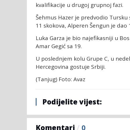
kvalifikacije u drugoj grupnoj fazi.
Šehmus Hazer je predvodio Tursku 
11 skokova, Alperen Šengun je dao 
Luka Garza je bio najefikasniji u Bos
Amar Gegić sa 19.
U poslednjem kolu Grupe C, u nedelj
Hercegovina gostuje Srbiji.
(Tanjug) Foto: Avaz
Podijelite vijest:
Komentari
/
0