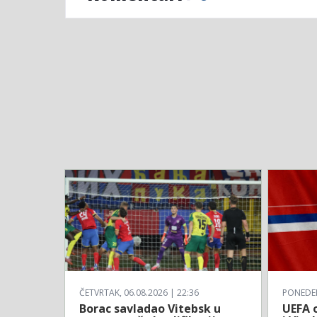
ČETVRTAK, 06.08.2026 | 22:36
PONEDELJ
Borac savladao Vitebsk u
UEFA o