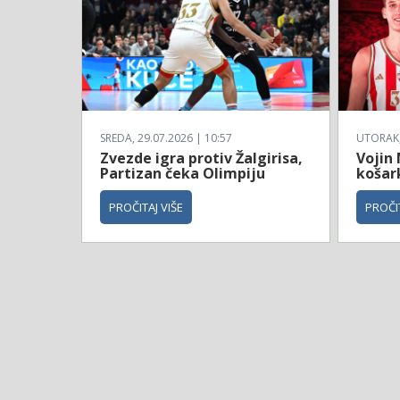
SREDA, 29.07.2026 | 10:57
UTORAK, 
Zvezde igra protiv Žalgirisa,
Vojin
Partizan čeka Olimpiju
košar
PROČITAJ VIŠE
PROČIT