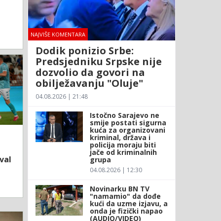
NAJVIŠE KOMENTARA
Dodik ponizio Srbe:
Predsjedniku Srpske nije
dozvolio da govori na
obilježavanju "Oluje"
04.08.2026 | 21:48
Istočno Sarajevo ne
smije postati sigurna
kuća za organizovani
kriminal, država i
policija moraju biti
jače od kriminalnih
val
grupa
04.08.2026 | 12:30
Novinarku BN TV
"namamio" da dođe
kući da uzme izjavu, a
onda je fizički napao
(AUDIO/VIDEO)