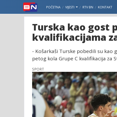
POČETNA
VIJESTI
RTV BN
KONTAKT
Turska kao gost p
kvalifikacijama z
- Košarkaši Turske pobedili su kao
petog kola Grupe C kvalifikacija za 
SPORT