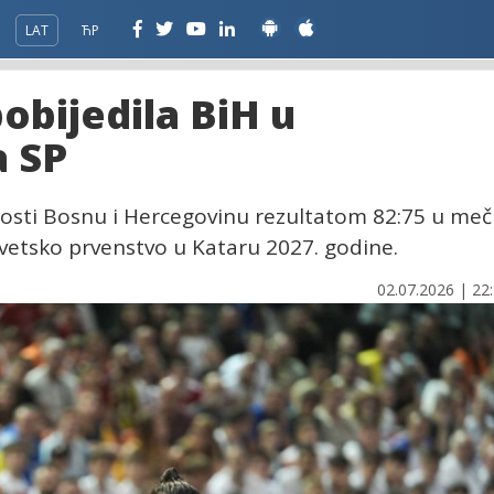
LAT
ЋР
obijedila BiH u
a SP
 gosti Bosnu i Hercegovinu rezultatom 82:75 u me
Svetsko prvenstvo u Kataru 2027. godine.
02.07.2026 | 22