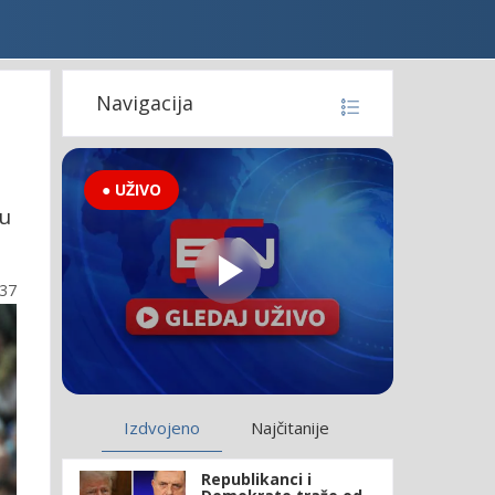
Navigacija
● UŽIVO
ču
:37
Izdvojeno
Najčitanije
Republikanci i