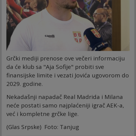
Grčki mediji prenose ove večeri informaciju
da će klub sa "Aja Sofije" probiti sve
finansijske limite i vezati Jovića ugovorom do
2029. godine.
Nekadašnji napadač Real Madrida i Milana
neće postati samo najplaćeniji igrač AEK-a,
već i kompletne grčke lige.
(Glas Srpske) Foto: Tanjug