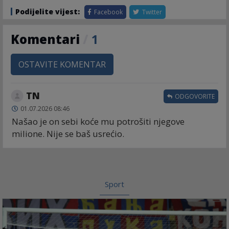
Podijelite vijest:
Facebook
Twitter
Komentari
/
1
OSTAVITE KOMENTAR
TN
ODGOVORITE
01.07.2026 08:46
Našao je on sebi koće mu potrošiti njegove
milione. Nije se baš usrećio.
Sport