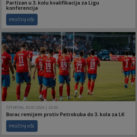
Partizan u 3. kolu kvalifikacija za Ligu
konferencija
PROČITAJ VIŠE
ČETVRTAK, 30.07.2026 | 23:03
Borac remijem protiv Petrokuba do 3. kola za LK
PROČITAJ VIŠE