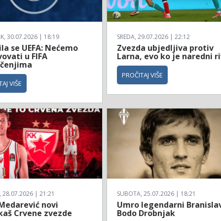
, 30.07.2026 | 18:19
SREDA, 29.07.2026 | 22:12
ila se UEFA: Nećemo
Zvezda ubjedljiva protiv
ovati u FIFA
Larna, evo ko je naredni ri
čenjima
PROČITAJ VIŠE
AJ VIŠE
28.07.2026 | 21:21
SUBOTA, 25.07.2026 | 18:21
 Medarević novi
Umro legendarni Branisla
kaš Crvene zvezde
Bodo Drobnjak