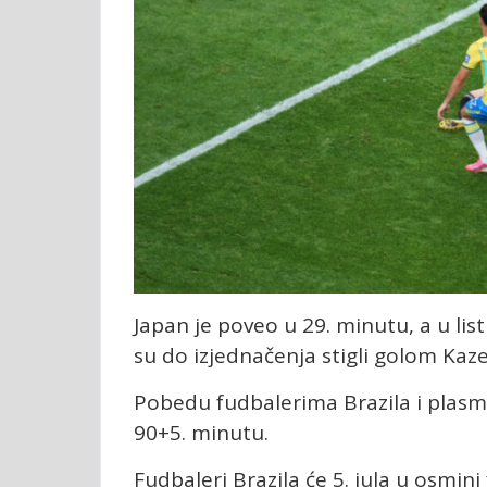
Japan je poveo u 29. minutu, a u lis
su do izjednačenja stigli golom Kaz
Pobedu fudbalerima Brazila i plasma
90+5. minutu.
Fudbaleri Brazila će 5. jula u osmin