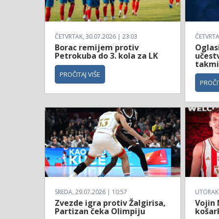
ČETVRTAK, 30.07.2026 | 23:03
ČETVRTAK
Borac remijem protiv
Oglas
Petrokuba do 3. kola za LK
učestv
takmi
PROČITAJ VIŠE
PROČIT
SREDA, 29.07.2026 | 10:57
UTORAK, 
Zvezde igra protiv Žalgirisa,
Vojin
Partizan čeka Olimpiju
košar