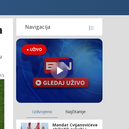
n
Navigacija
● UŽIVO
u
:15
Izdvojeno
Najčitanije
Mandat Cvijanovićeve