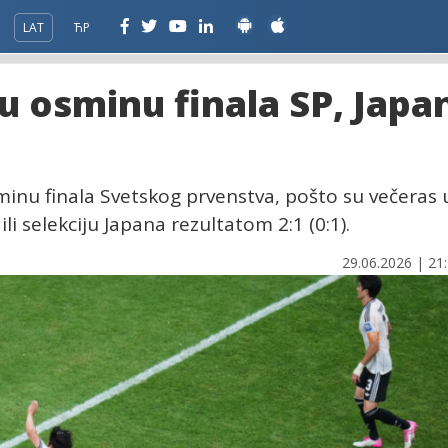
LAT
ЋР
 u osminu finala SP, Japa
osminu finala Svetskog prvenstva, pošto su večeras 
i selekciju Japana rezultatom 2:1 (0:1).
29.06.2026 | 21