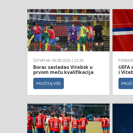
ČETVRTAK, 06.08.2026 | 22:36
PONEDELJ
Borac savladao Vitebsk u
UEFA o
prvom meču kvalifikacija
i Vite
PROČITAJ VIŠE
PROČIT