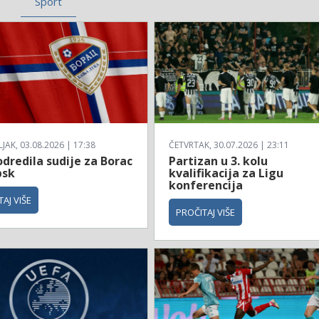
Sport
AK, 03.08.2026 | 17:38
ČETVRTAK, 30.07.2026 | 23:11
dredila sudije za Borac
Partizan u 3. kolu
bsk
kvalifikacija za Ligu
konferencija
AJ VIŠE
PROČITAJ VIŠE