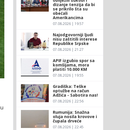
obilježili sukobi i
dizanje tenzija da bi
se prikrilo šta su
obećali
Amerikancima
07.08.2026 | 19:57
Najodgovorniji ljudi
nisu zaštitili interese
Republike Srpske
07.08.2026 | 21:27
APIF izgubio spor sa
komšijama, mora
platiti 10.000 KM
07.08.2026 | 19:55
Gradiška: Teške
optužbe na račun
Adžića - Sabotira nas!
07.08.2026 | 22:56
 u
Rumunija: Snažna
oluja nosila krovove i
čupala drveće
07.08.2026 | 22:45