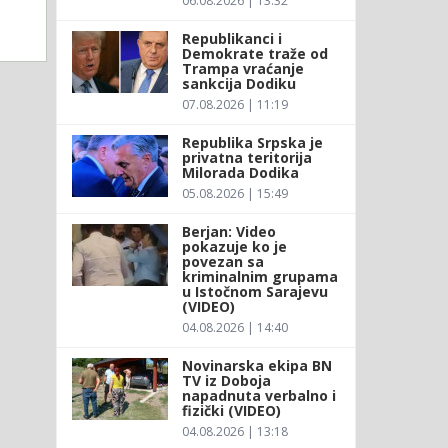
06.08.2026 | 13:32
Republikanci i
Demokrate traže od
Trampa vraćanje
sankcija Dodiku
07.08.2026 | 11:19
Republika Srpska je
privatna teritorija
Milorada Dodika
05.08.2026 | 15:49
Berjan: Video
pokazuje ko je
povezan sa
kriminalnim grupama
u Istočnom Sarajevu
(VIDEO)
04.08.2026 | 14:40
Novinarska ekipa BN
TV iz Doboja
napadnuta verbalno i
fizički (VIDEO)
04.08.2026 | 13:18