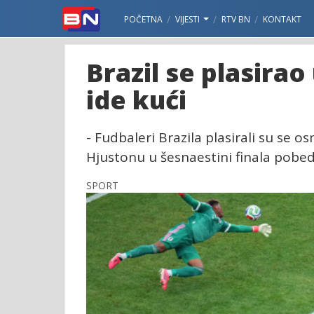
POČETNA
VIJESTI
RTV BN
KONTAKT
Brazil se plasirao
ide kući
- Fudbaleri Brazila plasirali su se 
Hjustonu u šesnaestini finala pobedil
SPORT