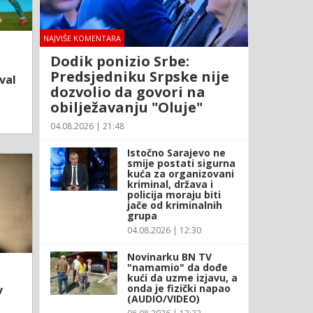
NAJVIŠE KOMENTARA
Dodik ponizio Srbe:
Predsjedniku Srpske nije
val
dozvolio da govori na
obilježavanju "Oluje"
04.08.2026 | 21:48
Istočno Sarajevo ne
smije postati sigurna
kuća za organizovani
kriminal, država i
policija moraju biti
jače od kriminalnih
grupa
04.08.2026 | 12:30
Novinarku BN TV
"namamio" da dođe
kući da uzme izjavu, a
onda je fizički napao
v
(AUDIO/VIDEO)