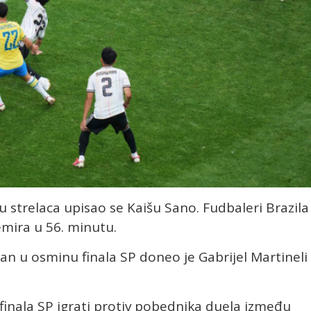
tu strelaca upisao se Kaišu Sano. Fudbaleri Brazila
emira u 56. minutu.
n u osminu finala SP doneo je Gabrijel Martineli
i finala SP igrati protiv pobednika duela između