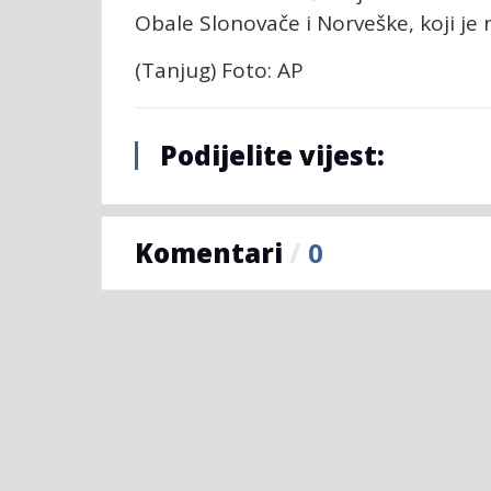
Obale Slonovače i Norveške, koji je
(Tanjug) Foto: AP
Podijelite vijest:
Komentari
/
0