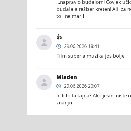
...napravio budalom! Čovjek učio 
budala a režiser kreten! Ali, za
to i ne mari!
👍
29.06.2026 18:41
Film super a muzika jos bolje
Mladen
29.06.2026 20:07
Je li to ta tajna? Ako jeste, nist
znanju.