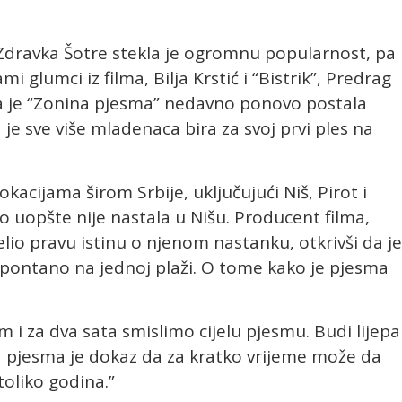
 Zdravka Šotre stekla je ogromnu popularnost, pa
mi glumci iz filma, Bilja Krstić i “Bistrik”, Predrag
e da je “Zonina pjesma” nedavno ponovo postala
je sve više mladenaca bira za svoj prvi ples na
kacijama širom Srbije, uključujući Niš, Pirot i
 uopšte nije nastala u Nišu. Producent filma,
elio pravu istinu o njenom nastanku, otkrivši da je
spontano na jednoj plaži. O tome kako je pjesma
 i za dva sata smislimo cijelu pjesmu. Budi lijepa
va pjesma je dokaz da za kratko vrijeme može da
toliko godina.”