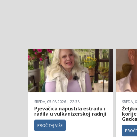
SREDA, 05.08.2026 | 22:38
SREDA, 0
Pjevačica napustila estradu i
Željko
radila u vulkanizerskoj radnji
korije
Gack
PROČITAJ VIŠE
PROČIT