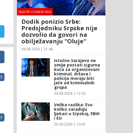
NAJVIŠE KOMENTARA
Dodik ponizio Srbe:
Predsjedniku Srpske nije
dozvolio da govori na
obilježavanju "Oluje"
04.08.2026 | 21:48
Istočno Sarajevo ne
smije postati sigurna
kuća za organizovani
kriminal, država i
E
policija moraju biti
jače od kriminalnih
grupa
04.08.2026 | 12:30
Velika razlika: Evo
koliko zarađuju
ljekari u Srpskoj, FBiH
E
i EU
03.08.2026 | 10:47