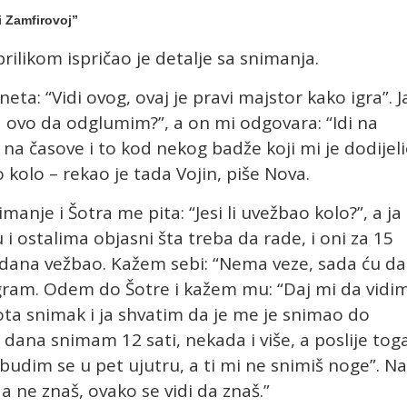
i Zamfirovoj”
rilikom ispričao je detalje sa snimanja.
eta: “Vidi ovog, ovaj je pravi majstor kako igra”. J
 ovo da odglumim?”, a on mi odgovara: “Idi na
o na časove i to kod nekog badže koji mi je dodijel
kolo – rekao je tada Vojin, piše Nova.
nje i Šotra me pita: “Jesi li uvežbao kolo?”, a ja
 i ostalima objasni šta treba da rade, i oni za 15
 dana vežbao. Kažem sebi: “Nema veze, sada ću da
igram. Odem do Šotre i kažem mu: “Daj mi da vidi
a snimak i ja shvatim da je me je snimao do
g dana snimam 12 sati, nekada i više, a poslije tog
budim se u pet ujutru, a ti mi ne snimiš noge”. Na
da ne znaš, ovako se vidi da znaš.”