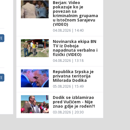
Berjan: Video
pokazuje ko je
povezan sa
kriminalnim grupama
u Istočnom Sarajevu
(VIDEO)
04.08.2026 | 14:40
E
Novinarska ekipa BN
TV iz Doboja
napadnuta verbalno i
fizički (VIDEO)
04.08.2026 | 13:18
Republika Srpska je
privatna teritorija
E
Milorada Dodika
05.08.2026 | 15:49
Dodik se izblamirao
pred Vučićem - Nije
znao gdje je rođen?!
03.08.2026 | 20:30