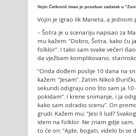
Vojin Ćetković imao je poseban zadatak u “Zon
Vojin je igrao lik Maneta, a jednom p
– Šotra je u scenariju napisao za Man
mu kažem: “Dobro, Šotra, kako ću ja
folklor”. I tako sam svake večeri iša
da vježbam komplikovano, starinsko 
“Onda dođem poslije 10 dana na snima
kažem: “Jesam”. Zatim Nikoli Đuričku
sekundi odigraju ono što sam ja 10
pokidam”. I krene snimanje, i ja od
kako sam odradio scenu”. On premot
grudi. Kažem mu: “Jesi li lud? Svako
idem na folklor. Ne znam gdje sam, 
to će on: “Ajde, bogati, videlo bi se 