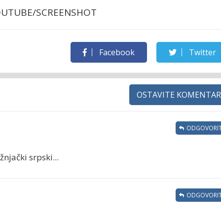
/YOUTUBE/SCREENSHOT
Facebook
Twitter
OSTAVITE KOMENTAR
ODGOVORIT
njački srpski...
ODGOVORIT