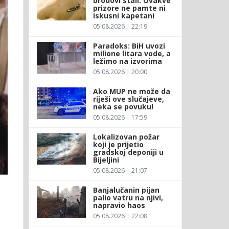
brodovi stali: Ovakve
prizore ne pamte ni
iskusni kapetani
05.08.2026 | 22:19
Paradoks: BiH uvozi
milione litara vode, a
ležimo na izvorima
05.08.2026 | 20:00
Ako MUP ne može da
riješi ove slučajeve,
neka se povuku!
05.08.2026 | 17:59
Lokalizovan požar
koji je prijetio
gradskoj deponiji u
Bijeljini
05.08.2026 | 21:07
Banjalučanin pijan
palio vatru na njivi,
napravio haos
05.08.2026 | 22:08