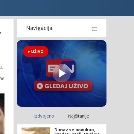
4
Navigacija
● UŽIVO
u.
:56
Izdvojeno
Najčitanije
Dunav se povukao,