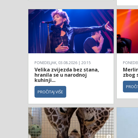
PONEDELJAK, 03.08.2026 | 20:15
PONEDELJ
Velika zvijezda bez stana,
Merli
hranila se u narodnoj
zbog 
kuhinji...
PROČIT
PROČITAJ VIŠE