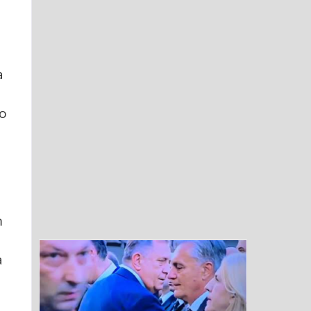
a
io
m
a