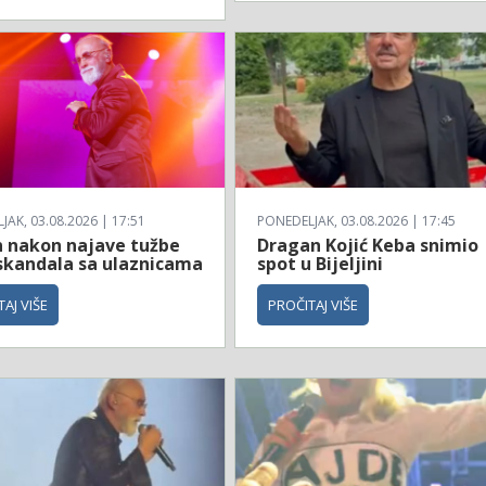
AK, 03.08.2026 | 17:51
PONEDELJAK, 03.08.2026 | 17:45
n nakon najave tužbe
Dragan Kojić Keba snimio
skandala sa ulaznicama
spot u Bijeljini
AJ VIŠE
PROČITAJ VIŠE