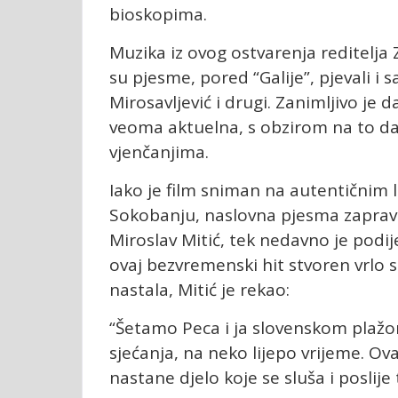
bioskopima.
Muzika iz ovog ostvarenja reditelja
su pjesme, pored “Galije”, pjevali i sa
Mirosavljević i drugi. Zanimljivo j
veoma aktuelna, s obzirom na to da 
vjenčanjima.
Iako je film sniman na autentičnim lo
Sokobanju, naslovna pjesma zapravo
Miroslav Mitić, tek nedavno je podij
ovaj bezvremenski hit stvoren vrlo 
nastala, Mitić je rekao:
“Šetamo Peca i ja slovenskom plažom
sjećanja, na neko lijepo vrijeme. O
nastane djelo koje se sluša i poslije 