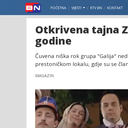
POČETNA
VIJESTI
RTV BN
KONTAKT
Otkrivena tajna 
godine
Čuvena niška rok grupa "Galija" n
prestoničkom lokalu, gdje su se čla
MAGAZIN