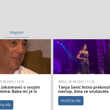
Magazin
5.08.2026 | 19:25
SREDA, 05.08.2026 | 17:28
 Joksimović o svojim
Tanja Savić hitno prekinu
nima: Baba mi je iz
nastup, bina se urušavala
a
PROČITAJ VIŠE
AJ VIŠE