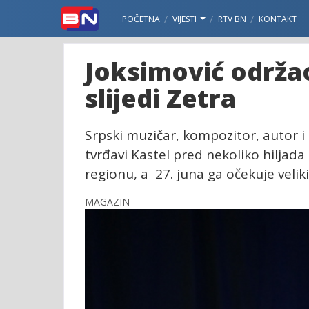
POČETNA
VIJESTI
RTV BN
KONTAKT
Joksimović održa
slijedi Zetra
Srpski muzičar, kompozitor, autor i
tvrđavi Kastel pred nekoliko hiljada
regionu, a 27. juna ga očekuje velik
MAGAZIN