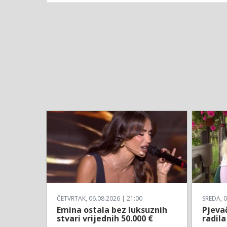
ČETVRTAK, 06.08.2026 | 21:00
SREDA, 0
Emina ostala bez luksuznih
Pjevač
stvari vrijednih 50.000 €
radila