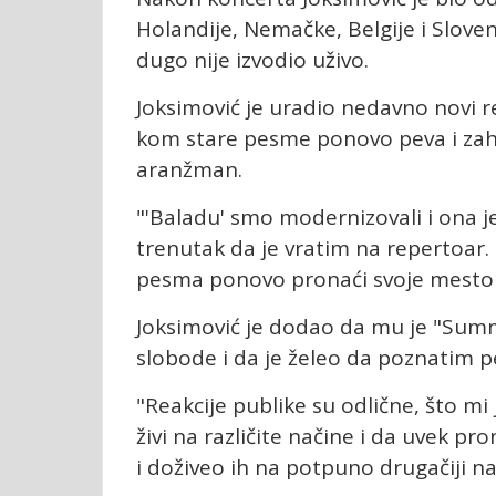
Holandije, Nemačke, Belgije i Sloven
dugo nije izvodio uživo.
Joksimović je uradio nedavno novi 
kom stare pesme ponovo peva i zahv
aranžman.
"'Baladu' smo modernizovali i ona j
trenutak da je vratim na repertoar. 
pesma ponovo pronaći svoje mesto 
Joksimović je dodao da mu je "Sum
slobode i da je želeo da poznatim p
"Reakcije publike su odlične, što m
živi na različite načine i da uvek 
i doživeo ih na potpuno drugačiji na