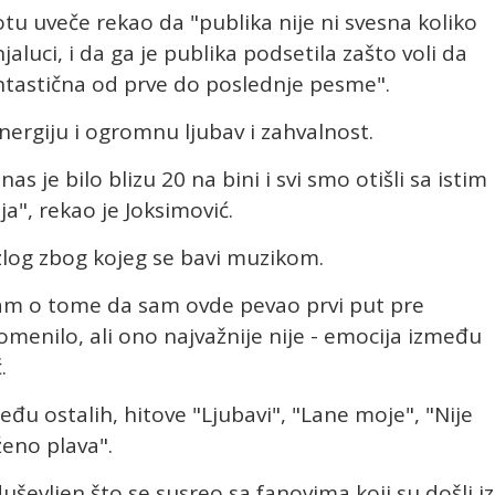
tu uveče rekao da "publika nije ni svesna koliko
uci, i da ga je publika podsetila zašto voli da
antastična od prve do poslednje pesme".
ergiju i ogromnu ljubav i zahvalnost.
 je bilo blizu 20 na bini i svi smo otišli sa istim
ja", rekao je Joksimović.
azlog zbog kojeg se bavi muzikom.
sam o tome da sam ovde pevao prvi put pre
enilo, ali ono najvažnije nije - emocija između
.
eđu ostalih, hitove "Ljubavi", "Lane moje", "Nije
ženo plava".
ševljen što se susreo sa fanovima koji su došli iz