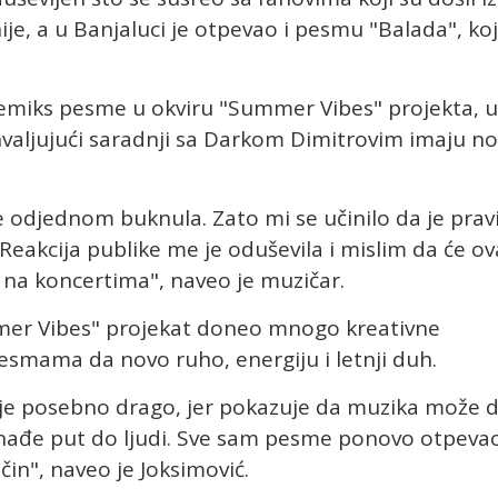
ije, a u Banjaluci je otpevao i pesmu "Balada", ko
remiks pesme u okviru "Summer Vibes" projekta, u
aljujući saradnji sa Darkom Dimitrovim imaju no
e odjednom buknula. Zato mi se učinilo da je prav
Reakcija publike me je oduševila i mislim da će ov
na koncertima", naveo je muzičar.
mer Vibes" projekat doneo mnogo kreativne
esmama da novo ruho, energiju i letnji duh.
i je posebno drago, jer pokazuje da muzika može 
pronađe put do ljudi. Sve sam pesme ponovo otpeva
čin", naveo je Joksimović.