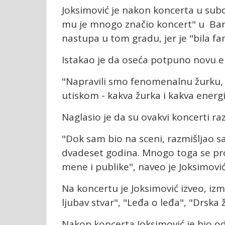
Joksimović je nakon koncerta u subo
mu je mnogo značio koncert" u Banjal
nastupa u tom gradu, jer je "bila f
Istakao je da oseća potpuno novu en
"Napravili smo fenomenalnu žurku, nas
utiskom - kakva žurka i kakva energi
Naglasio je da su ovakvi koncerti r
"Dok sam bio na sceni, razmišljao 
dvadeset godina. Mnogo toga se prom
mene i publike", naveo je Joksimović
Na koncertu je Joksimović izveo, izm
ljubav stvar", "Leđa o leđa", "Drska 
Nakon koncerta Joksimović je bio odu