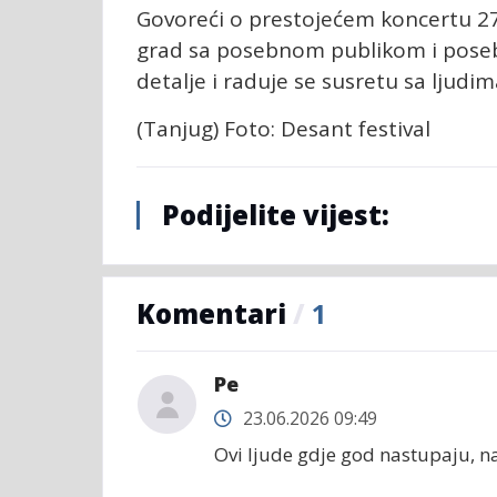
Govoreći o prestojećem koncertu 27. 
grad sa posebnom publikom i poseb
detalje i raduje se susretu sa ljud
(Tanjug) Foto: Desant festival
Podijelite vijest:
Komentari
/
1
Ре
23.06.2026 09:49
Ovi ljude gdje god nastupaju, na