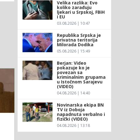
Velika razlika: Evo
koliko zarađuju
ljekari u Srpskoj, FBiH
i EU
03.08.2026 | 10:47
Republika Srpska je
privatna teritorija
Milorada Dodika
05.08.2026 | 15:49
Berjan: Video
pokazuje ko je
povezan sa
kriminalnim grupama
u Istočnom Sarajevu
(VIDEO)
04.08.2026 | 14:40
Novinarska ekipa BN
TV iz Doboja
napadnuta verbalno i
fizički (VIDEO)
04.08.2026 | 13:18
m