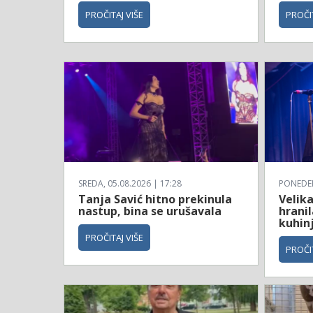
PROČITAJ VIŠE
PROČIT
SREDA, 05.08.2026 | 17:28
PONEDELJ
Tanja Savić hitno prekinula
Velika
nastup, bina se urušavala
hranil
kuhinji
PROČITAJ VIŠE
PROČIT