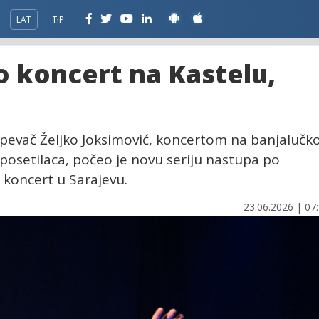
LAT
ЋР
o koncert na Kastelu,
 pevač Željko Joksimović, koncertom na banjalučko
 posetilaca, počeo je novu seriju nastupa po
i koncert u Sarajevu.
23.06.2026 | 07