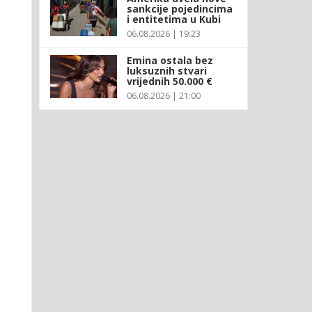
sankcije pojedincima
i entitetima u Kubi
06.08.2026 | 19:23
Emina ostala bez
luksuznih stvari
vrijednih 50.000 €
06.08.2026 | 21:00