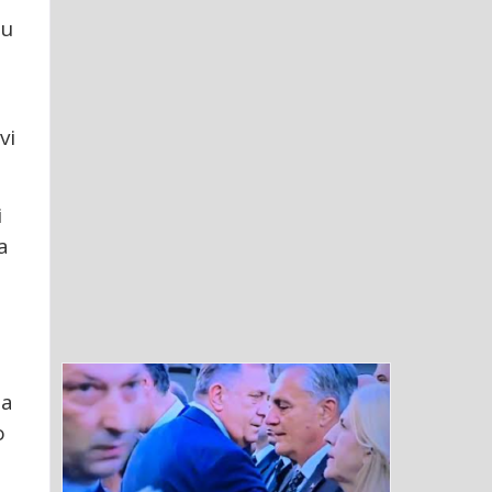
ju
vi
i
a
da
o