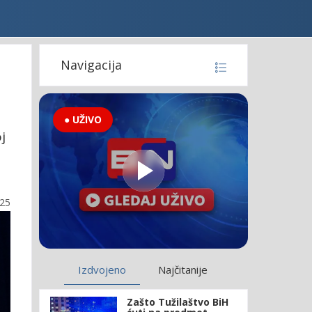
Navigacija
● UŽIVO
j
:25
Izdvojeno
Najčitanije
Zašto Tužilaštvo BiH