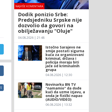
NAJVIŠE KOMENTARA
Dodik ponizio Srbe:
Predsjedniku Srpske nije
dozvolio da govori na
obilježavanju "Oluje"
04.08.2026 | 21:48
Istočno Sarajevo ne
smije postati sigurna
kuća za organizovani
kriminal, država i
policija moraju biti
jače od kriminalnih
grupa
04.08.2026 | 12:30
Novinarku BN TV
E
"namamio" da dođe
kući da uzme izjavu, a
onda je fizički napao
(AUDIO/VIDEO)
06.08.2026 | 13:32