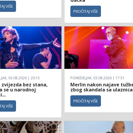
Gacka
AJ VIŠE
PROČITAJ VIŠE
AK, 03.08.2026 | 20:15
PONEDELJAK, 03.08.2026 | 17:51
 zvijezda bez stana,
Merlin nakon najave tužb
a se u narodnoj
zbog skandala sa ulaznic
...
PROČITAJ VIŠE
AJ VIŠE