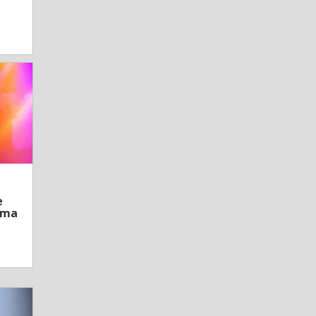
e
ama