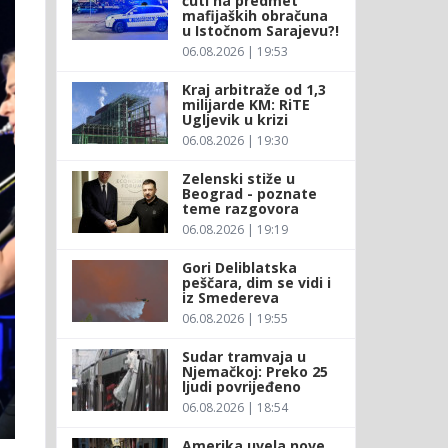
ćuti na predmet
mafijaških obračuna
u Istočnom Sarajevu?!
06.08.2026 | 19:53
Kraj arbitraže od 1,3
milijarde KM: RiTE
Ugljevik u krizi
06.08.2026 | 19:30
Zelenski stiže u
Beograd - poznate
teme razgovora
06.08.2026 | 19:19
Gori Deliblatska
peščara, dim se vidi i
iz Smedereva
06.08.2026 | 19:55
Sudar tramvaja u
Njemačkoj: Preko 25
ljudi povrijeđeno
06.08.2026 | 18:54
Amerika uvela nove