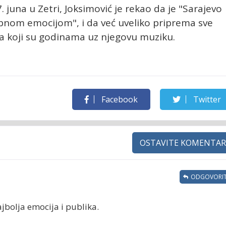
juna u Zetri, Joksimović je rekao da je "Sarajevo
nom emocijom", i da već uveliko priprema sve
ima koji su godinama uz njegovu muziku.
Facebook
Twitter
OSTAVITE KOMENTAR
ODGOVORIT
jbolja emocija i publika.