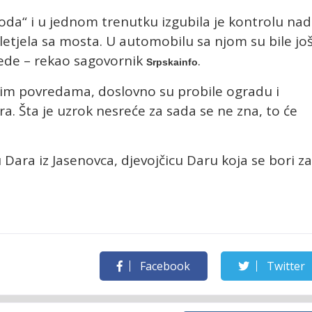
oda“ i u jednom trenutku izgubila je kontrolu nad
sletjela sa mosta. U automobilu sa njom su bile jo
vrede – rekao sagovornik
.
Srpskainfo
šim povredama, doslovno su probile ogradu i
ra. Šta je uzrok nesreće za sada se ne zna, to će
.
mu Dara iz Jasenovca, djevojčicu Daru koja se bori za
Facebook
Twitter