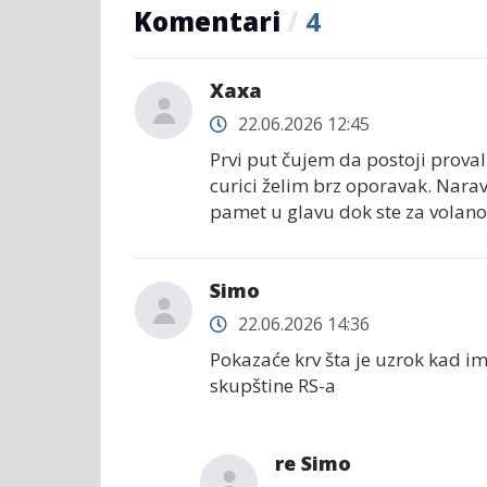
Komentari
/
4
Хаха
22.06.2026 12:45
Prvi put čujem da postoji proval
curici želim brz oporavak. Narav
pamet u glavu dok ste za volan
Simo
22.06.2026 14:36
Pokazaće krv šta je uzrok kad 
skupštine RS-a
re Simo