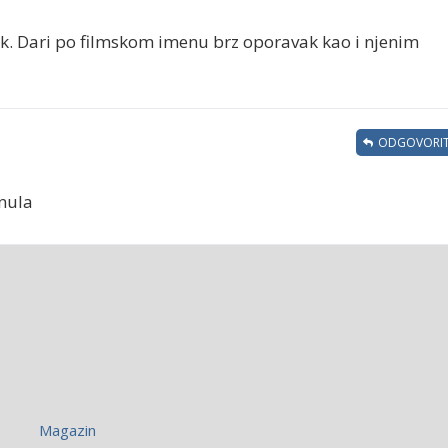
ak. Dari po filmskom imenu brz oporavak kao i njenim
ODGOVORIT
knula
Magazin