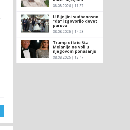
08.08.2026 | 11:37
š
U Bijeljini sudbonosno
"da" izgovorilo devet
parova
08.08.2026 | 14:23
Tramp otkrio šta
Melanija ne voli u
njegovom ponašanju
08.08.2026 | 13:47