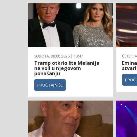
SUBOTA, 08.08.2026 | 13:47
ČETVRTAK
Tramp otkrio šta Melanija
Emina
ne voli u njegovom
stvari
ponašanju
PROČIT
PROČITAJ VIŠE