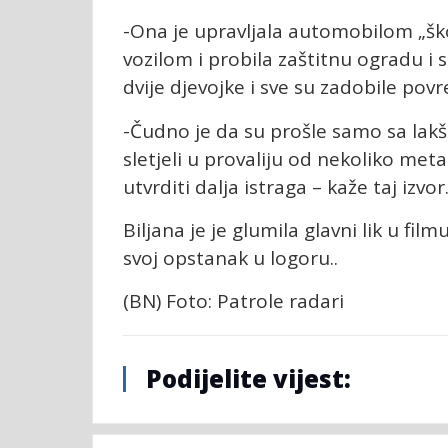
-Ona je upravljala automobilom „šk
vozilom i probila zaštitnu ogradu i 
dvije djevojke i sve su zadobile po
-Čudno je da su prošle samo sa lak
sletjeli u provaliju od nekoliko meta
utvrditi dalja istraga – kaže taj izvor
Biljana je je glumila glavni lik u fil
svoj opstanak u logoru..
(BN) Foto: Patrole radari
Podijelite vijest: