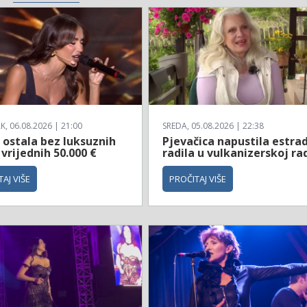
, 06.08.2026 | 21:00
SREDA, 05.08.2026 | 22:38
 ostala bez luksuznih
Pjevačica napustila estrad
 vrijednih 50.000 €
radila u vulkanizerskoj ra
AJ VIŠE
PROČITAJ VIŠE