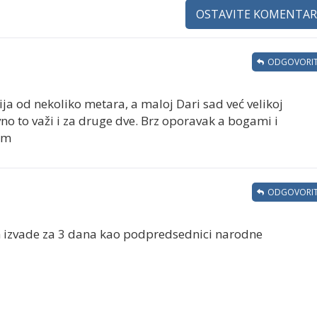
OSTAVITE KOMENTAR
ODGOVORIT
ija od nekoliko metara, a maloj Dari sad već velikoj
no to važi i za druge dve. Brz oporavak a bogami i
om
ODGOVORIT
im izvade za 3 dana kao podpredsednici narodne