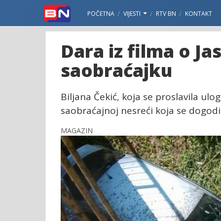
POČETNA
VIJESTI
RTV BN
KONTAKT
Dara iz filma o J
saobraćajku
Biljana Čekić, koja se proslavila ul
saobraćajnoj nesreći koja se dogodi
MAGAZIN