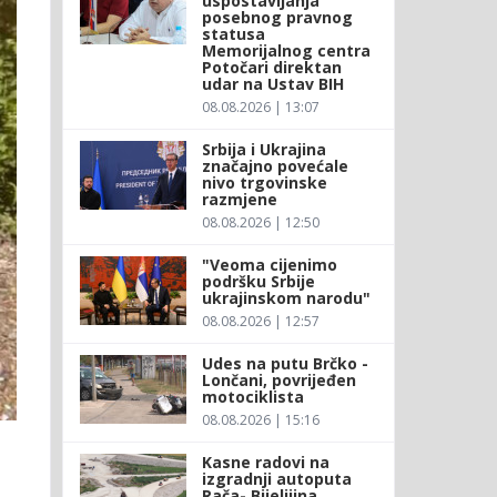
uspostavljanja
posebnog pravnog
statusa
Memorijalnog centra
Potočari direktan
udar na Ustav BIH
08.08.2026 | 13:07
Srbija i Ukrajina
značajno povećale
nivo trgovinske
razmjene
08.08.2026 | 12:50
"Veoma cijenimo
podršku Srbije
ukrajinskom narodu"
08.08.2026 | 12:57
Udes na putu Brčko -
Lončani, povrijeđen
motociklista
08.08.2026 | 15:16
Kasne radovi na
izgradnji autoputa
Rača- Bijeljiina