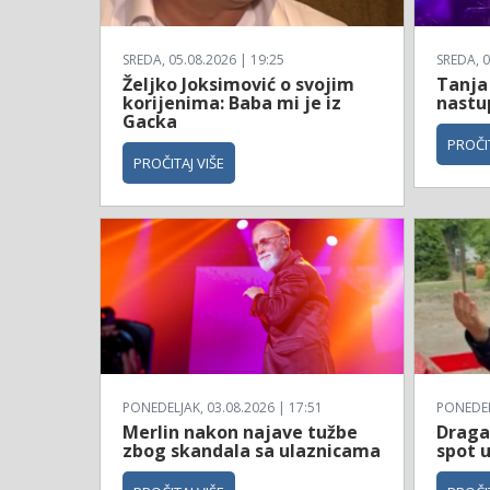
SREDA, 05.08.2026 | 19:25
SREDA, 0
Željko Joksimović o svojim
Tanja 
korijenima: Baba mi je iz
nastup
Gacka
PROČIT
PROČITAJ VIŠE
PONEDELJAK, 03.08.2026 | 17:51
PONEDELJ
Merlin nakon najave tužbe
Draga
zbog skandala sa ulaznicama
spot u