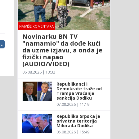
NAJVIŠE KOMENTARA
Novinarku BN TV
"namamio" da dođe kući
E
da uzme izjavu, a onda je
fizički napao
(AUDIO/VIDEO)
06.08.2026 | 13:32
Republikanci i
Demokrate traže od
Trampa vraćanje
sankcija Dodiku
07.08.2026 | 11:19
Republika Srpska je
privatna teritorija
Milorada Dodika
05.08.2026 | 15:49