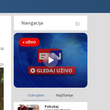
Navigacija
● UŽIVO
 u
:25
Izdvojeno
Najčitanije
Pokušaj