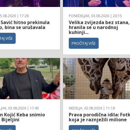
5.08.2026 | 17:28
PONEDELJAK, 03.08.2026 | 20:15
Savić hitno prekinula
Velika zvijezda bez stana,
, bina se urušavala
hranila se u narodnoj
kuhinji...
AJ VIŠE
PROČITAJ VIŠE
AK, 03.08.2026 | 17:45
NEDELJA, 02.08.2026 | 11:18
n Kojić Keba snimio
Prava porodična idila: Fot
 Bijeljini
koja je raznježili milione