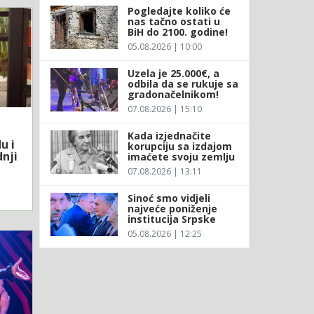
Pogledajte koliko će
nas tačno ostati u
BiH do 2100. godine!
05.08.2026 | 10:00
Uzela je 25.000€, a
odbila da se rukuje sa
gradonačelnikom!
07.08.2026 | 15:10
Kada izjednačite
u i
korupciju sa izdajom
dnji
imaćete svoju zemlju
07.08.2026 | 13:11
Sinoć smo vidjeli
najveće poniženje
institucija Srpske
05.08.2026 | 12:25