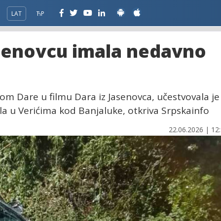
LAT
ЋР
asenovcu imala nedavno
ogom Dare u filmu Dara iz Jasenovca, učestvovala je
la u Verićima kod Banjaluke, otkriva Srpskainfo
22.06.2026 | 12