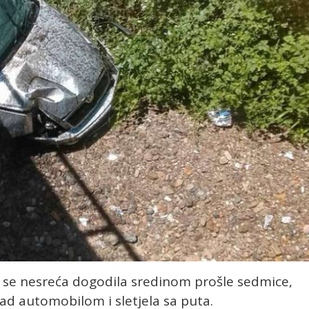
 se nesreća dogodila sredinom prošle sedmice,
nad automobilom i sletjela sa puta.