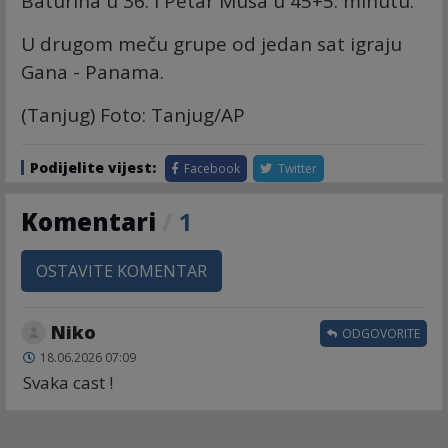
Baturina u 36. i Petar Musa u 45+5. minutu.
U drugom meču grupe od jedan sat igraju
Gana - Panama.
(Tanjug) Foto: Tanjug/AP
Podijelite vijest:
Facebook
Twitter
Komentari
/
1
OSTAVITE KOMENTAR
Niko
ODGOVORITE
18.06.2026 07:09
Svaka cast !