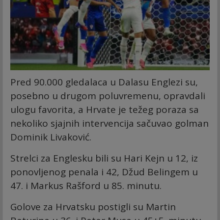
Pred 90.000 gledalaca u Dalasu Englezi su,
posebno u drugom poluvremenu, opravdali
ulogu favorita, a Hrvate je težeg poraza sa
nekoliko sjajnih intervencija sačuvao golman
Dominik Livaković.
Strelci za Englesku bili su Hari Kejn u 12, iz
ponovljenog penala i 42, Džud Belingem u
47. i Markus Rašford u 85. minutu.
Golove za Hrvatsku postigli su Martin