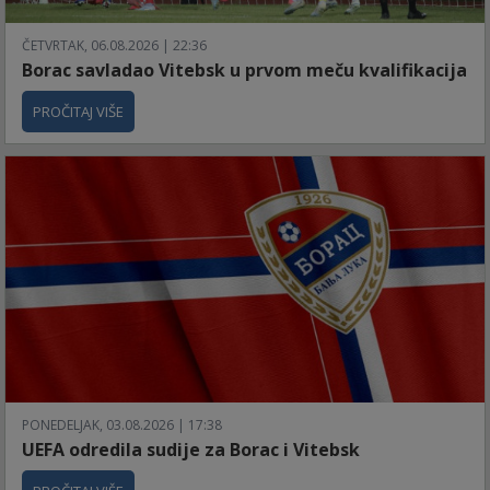
ČETVRTAK, 06.08.2026 | 22:36
Borac savladao Vitebsk u prvom meču kvalifikacija
PROČITAJ VIŠE
PONEDELJAK, 03.08.2026 | 17:38
UEFA odredila sudije za Borac i Vitebsk