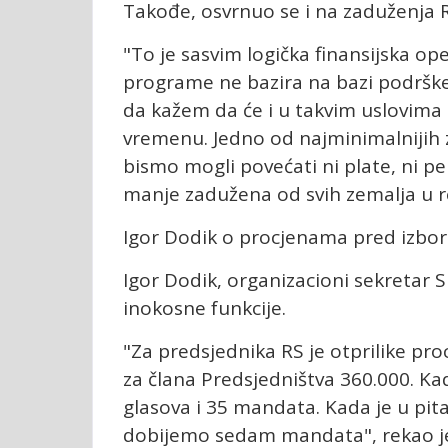
Takođe, osvrnuo se i na zaduženja 
"To je sasvim logička finansijska op
programe ne bazira na bazi podrške 
da kažem da će i u takvim uslovima
vremenu. Jedno od najminimalnijih z
bismo mogli povećati ni plate, ni pen
manje zadužena od svih zemalja u r
Igor Dodik o procjenama pred izbo
Igor Dodik, organizacioni sekretar S
inokosne funkcije.
"Za predsjednika RS je otprilike pro
za člana Predsjedništva 360.000. Kad
glasova i 35 mandata. Kada je u pi
dobijemo sedam mandata", rekao j