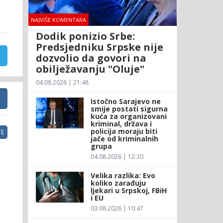
NAJVIŠE KOMENTARA
Dodik ponizio Srbe:
Predsjedniku Srpske nije
dozvolio da govori na
obilježavanju "Oluje"
04.08.2026 | 21:48
Istočno Sarajevo ne
smije postati sigurna
kuća za organizovani
kriminal, država i
policija moraju biti
E
jače od kriminalnih
grupa
04.08.2026 | 12:30
Velika razlika: Evo
koliko zarađuju
ljekari u Srpskoj, FBiH
i EU
03.08.2026 | 10:47