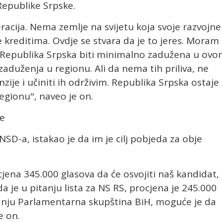
Republike Srpske.
eracija. Nema zemlje na svijetu koja svoje razvojne
kreditima. Ovdje se stvara da je to jeres. Moram
 Republika Srpska biti minimalno zadužena u ov
aduženja u regionu. Ali da nema tih priliva, ne
zije i učiniti ih održivim. Republika Srpska ostaje
egionu", naveo je on.
re
NSD-a, istakao je da im je cilj pobjeda za obje
cjena 345.000 glasova da će osvojiti naš kandidat,
a je u pitanju lista za NS RS, procjena je 245.000
tanju Parlamentarna skupština BiH, moguće je da
e on.