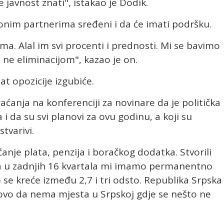
će javnost znati", istakao je Dodik.
onim partnerima sređeni i da će imati podršku.
a. Alal im svi procenti i prednosti. Mi se bavimo
ne eliminacijom", kazao je on.
t opozicije izgubiće.
ćanja na konferenciji za novinare da je politička
 i da su svi planovi za ovu godinu, a koji su
tvarivi.
anje plata, penzija i boračkog dodatka. Stvorili
a u zadnjih 16 kvartala mi imamo permanentno
e kreće između 2,7 i tri odsto. Republika Srpska
otovo da nema mjesta u Srpskoj gdje se nešto ne