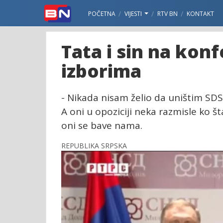
POČETNA
VIJESTI
RTV BN
KONTAKT
Tata i sin na konf
izborima
- Nikada nisam želio da uništim SDS,
A oni u opoziciji neka razmisle ko št
oni se bave nama.
REPUBLIKA SRPSKA