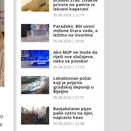
brodovi stali: Ovakve
prizore ne pamte ni
iskusni kapetani
05.08.2026 | 22:19
Paradoks: BiH uvozi
milione litara vode, a
ležimo na izvorima
05.08.2026 | 20:00
Ako MUP ne može da
riješi ove slučajeve,
neka se povuku!
05.08.2026 | 17:59
Lokalizovan požar
koji je prijetio
gradskoj deponiji u
Bijeljini
05.08.2026 | 21:07
Banjalučanin pijan
palio vatru na njivi,
mo
napravio haos
me
05.08.2026 | 22:08