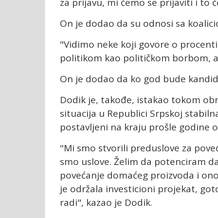
za prijavu, mi ćemo se prijaviti i to 
On je dodao da su odnosi sa koalici
"Vidimo neke koji govore o procentim
politikom kao političkom borbom, a 
On je dodao da ko god bude kandida
Dodik je, takođe, istakao tokom obra
situacija u Republici Srpskoj stabilna
postavljeni na kraju prošle godine os
"Mi smo stvorili preduslove za poveć
smo uslove. Želim da potenciram d
povećanje domaćeg proizvoda i ono s
je održala investicioni projekat, g
radi", kazao je Dodik.