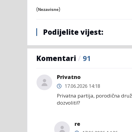
(
)
Nezavisne
Podijelite vijest:
Komentari
/
91
Privatno
17.06.2026 14:18
Privatna partija, porodična druž
dozvoliti!?
re