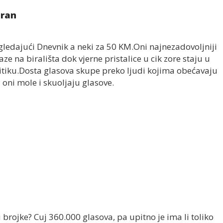
aran
ledajući Dnevnik a neki za 50 KM.Oni najnezadovoljniji
ze na birališta dok vjerne pristalice u cik zore staju u
itiku.Dosta glasova skupe preko ljudi kojima obećavaju
oni mole i skuoljaju glasove.
u brojke? Cuj 360.000 glasova, pa upitno je ima li toliko