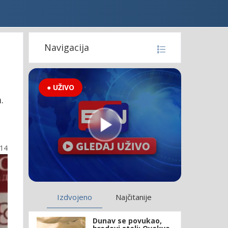
Navigacija
● UŽIVO
.
:14
Izdvojeno
Najčitanije
Dunav se povukao,