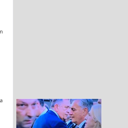
om
 a