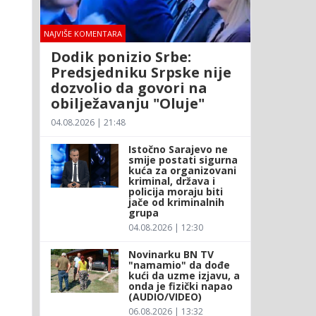
NAJVIŠE KOMENTARA
Dodik ponizio Srbe:
Predsjedniku Srpske nije
dozvolio da govori na
obilježavanju "Oluje"
04.08.2026 | 21:48
Istočno Sarajevo ne
smije postati sigurna
kuća za organizovani
kriminal, država i
policija moraju biti
jače od kriminalnih
grupa
04.08.2026 | 12:30
Novinarku BN TV
"namamio" da dođe
kući da uzme izjavu, a
onda je fizički napao
(AUDIO/VIDEO)
06.08.2026 | 13:32