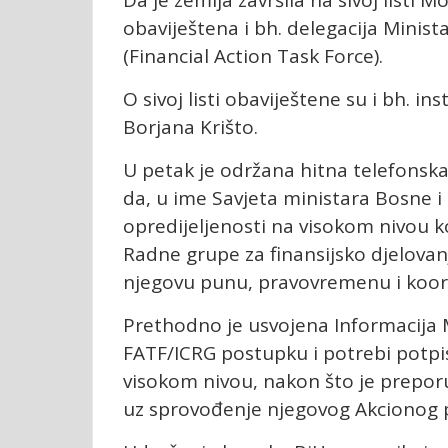
Da je zemlja završila na sivoj listi 
obaviještena i bh. delegacija Mini
(Financial Action Task Force).
O sivoj listi obaviještene su i bh. in
Borjana Krišto.
U petak je održana hitna telefonska
da, u ime Savjeta ministara Bosne i
opredijeljenosti na visokom nivou k
Radne grupe za finansijsko djelovan
njegovu punu, pravovremenu i koor
Prethodno je usvojena Informacija 
FATF/ICRG postupku i potrebi potpis
visokom nivou, nakon što je prepor
uz sprovođenje njegovog Akcionog 