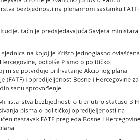
Moneyvala o tome je zvanično jutros u Parizu
starstva bezbjednosti na plenarnom sastanku FATF
stitucije, tačnije predsjedavajuća Savjeta ministara
 sjednica na kojoj je Krišto jednoglasno ovlašćena
 Hercegovine, potpiše Pismo o političkoj
ojim se potvrđuje prihvatanje Akcionog plana
je (FATF) i opredijeljenost Bosne i Hercegovine za
dinisanu sprovođenje.
Ministarstva bezbjednosti o trenutno statusu BiH
ivanja pisma o političkoj opredijeljenosti na
učen nastavak FATF pregleda Bosne i Hercegovine
plana.