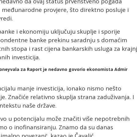
 nedavno da ovaj status prvenstveno pogađa
e međunarodne provjere, što direktno posluje i
redi.
banke i ekonomiju uključuju skuplje i sporije
espondentne banke prekinu saradnju s domaćim
 stopa i rast cijena bankarskih usluga za krajn
nih investicija.
u Moneyvala za Raport je nedavno govorio ekonomista Admir
encijalu manje investicija, ionako nismo nešto
je. Značiće relativno skuplja strana zaduživanja. I
kontekstu naše države.
vo u potencijalu može značiti više nepotrebnih
mo o inofinansiranju. Znamo da su danas
malno povezani', kazao je Čavalić.