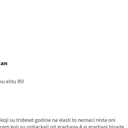
tan
u elitu RS!
koji su trideset godina na vlasti to neznaci nista oni
cem koji su opljackali od gradjana.A vi gradjani birajte