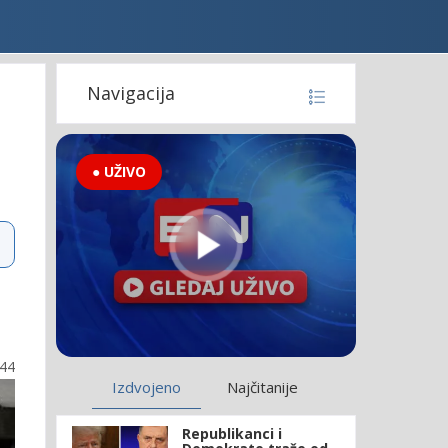
Navigacija
● UŽIVO
:44
Izdvojeno
Najčitanije
Republikanci i