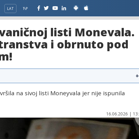
LAT
ЋР
vaničnoj listi Monevala.
stranstva i obrnuto pod
m!
+
ršila na sivoj listi Moneyvala jer nije ispunila
16.06.2026 | 13