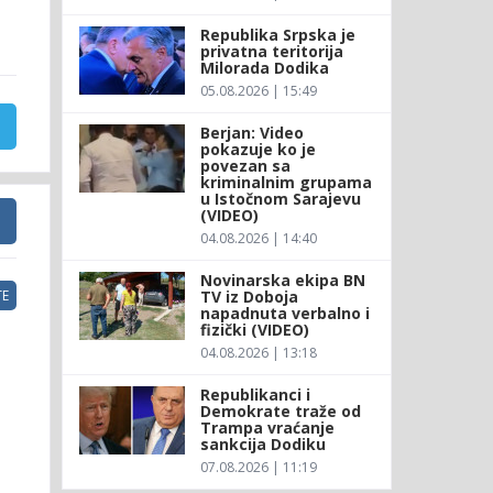
Republika Srpska je
privatna teritorija
Milorada Dodika
05.08.2026 | 15:49
Berjan: Video
pokazuje ko je
povezan sa
kriminalnim grupama
u Istočnom Sarajevu
(VIDEO)
04.08.2026 | 14:40
Novinarska ekipa BN
TV iz Doboja
E
napadnuta verbalno i
fizički (VIDEO)
04.08.2026 | 13:18
Republikanci i
Demokrate traže od
Trampa vraćanje
sankcija Dodiku
07.08.2026 | 11:19