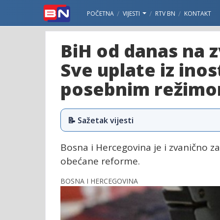
POČETNA
VIJESTI
RTV BN
KONTAKT
BiH od danas na z
Sve uplate iz ino
posebnim režimo
📝 Sažetak vijesti
Bosna i Hercegovina je i zvanično zav
obećane reforme.
BOSNA I HERCEGOVINA