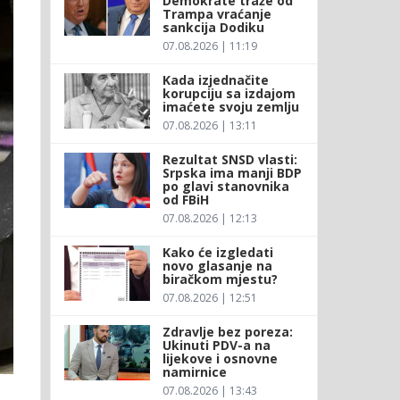
Demokrate traže od
Trampa vraćanje
sankcija Dodiku
07.08.2026 | 11:19
Kada izjednačite
korupciju sa izdajom
imaćete svoju zemlju
07.08.2026 | 13:11
Rezultat SNSD vlasti:
Srpska ima manji BDP
po glavi stanovnika
od FBiH
07.08.2026 | 12:13
Kako će izgledati
novo glasanje na
biračkom mjestu?
07.08.2026 | 12:51
Zdravlje bez poreza:
Ukinuti PDV-a na
lijekove i osnovne
namirnice
07.08.2026 | 13:43