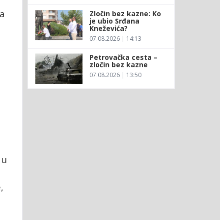
-a
Zločin bez kazne: Ko
je ubio Srđana
Kneževića?
07.08.2026 | 14:13
Petrovačka cesta –
zločin bez kazne
07.08.2026 | 13:50
 u
,