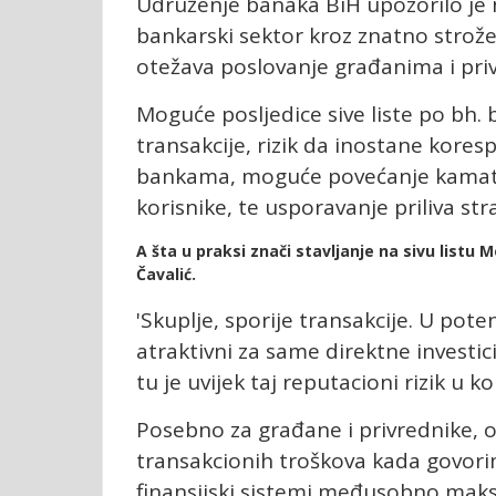
Udruženje banaka BiH upozorilo je
bankarski sektor kroz znatno strož
otežava poslovanje građanima i priv
Moguće posljedice sive liste po bh. 
transakcije, rizik da inostane kor
bankama, moguće povećanje kamatnih
korisnike, te usporavanje priliva stra
A šta u praksi znači stavljanje na sivu list
Čavalić.
'Skuplje, sporije transakcije. U pot
atraktivni za same direktne investici
tu je uvijek taj reputacioni rizik u 
Posebno za građane i privrednike, o
transakcionih troškova kada govori
finansijski sistemi međusobno maksi