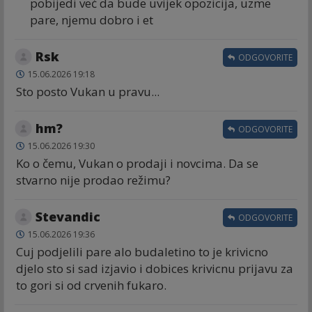
pobijedi već da bude uvijek opozicija, uzme
pare, njemu dobro i et
Rsk
ODGOVORITE
15.06.2026 19:18
Sto posto Vukan u pravu...
hm?
ODGOVORITE
15.06.2026 19:30
Ko o čemu, Vukan o prodaji i novcima. Da se
stvarno nije prodao režimu?
Stevandic
ODGOVORITE
15.06.2026 19:36
Cuj podjelili pare alo budaletino to je krivicno
djelo sto si sad izjavio i dobices krivicnu prijavu za
to gori si od crvenih fukaro.