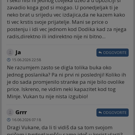
i sekti nisi ni jednog covjeka uzeo a u opoziciji si
zavadio koga god si mogao. U ponedjeljak ti je
neko brat u srijedu vec izdajica,da ne kazem kako
ti vec krstis svoje prijatelje. Mani se price o
postenju i idi vec jednom kod Dodika kad za njega
radis,direktno ili indirektno nije ni bitno...
Ja
ODGOVORITE
15.06.2026 22:58
Ne razumjem zasto se digla tolika buka oko
jednog poslanika? Pa ni prvi ni poslednji! Koliko ih
je do sada promjenilo stranke pa nije bilo ovolike
price. Iskreno, ne vidim neki kapazitet kod tog
Minje. Vukan tu nije nista izgubio!
Grrr
ODGOVORITE
16.06.2026 07:18
Dragi Vukane, da li ti vidiš da sa tom svojom
pričom i tvrdoglavošću samo ideš u korist vlasti?