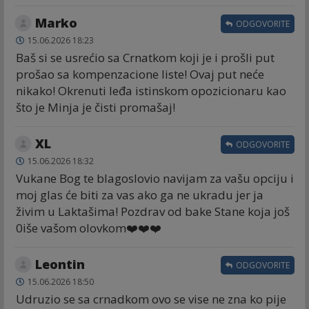
Marko
ODGOVORITE
15.06.2026 18:23
Baš si se usrećio sa Crnatkom koji je i prošli put
prošao sa kompenzacione liste! Ovaj put neće
nikako! Okrenuti leđa istinskom opozicionaru kao
što je Minja je čisti promašaj!
XL
ODGOVORITE
15.06.2026 18:32
Vukane Bog te blagoslovio navijam za vašu opciju i
moj glas će biti za vas ako ga ne ukradu jer ja
živim u Laktašima! Pozdrav od bake Stane koja još
0iše vašom olovkom❤️❤️❤️
Leontin
ODGOVORITE
15.06.2026 18:50
Udruzio se sa crnadkom ovo se vise ne zna ko pije