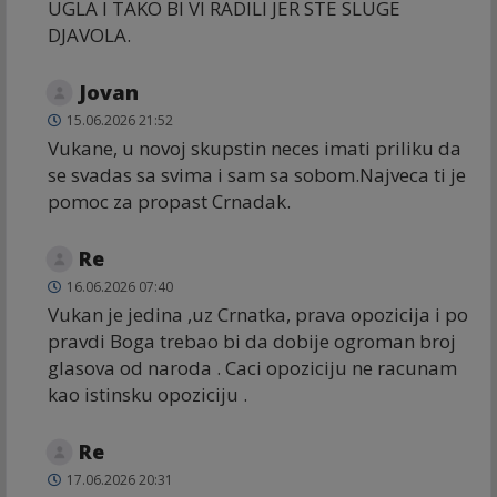
UGLA I TAKO BI VI RADILI JER STE SLUGE
DJAVOLA.
Jovan
15.06.2026 21:52
Vukane, u novoj skupstin neces imati priliku da
se svadas sa svima i sam sa sobom.Najveca ti je
pomoc za propast Crnadak.
Re
16.06.2026 07:40
Vukan je jedina ,uz Crnatka, prava opozicija i po
pravdi Boga trebao bi da dobije ogroman broj
glasova od naroda . Caci opoziciju ne racunam
kao istinsku opoziciju .
Re
17.06.2026 20:31