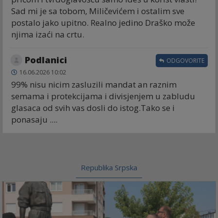
Sad mi je sa tobom, Miličevićem i ostalim sve
postalo jako upitno. Realno jedino Draško može
njima izaći na crtu.
Podlanici
ODGOVORITE
16.06.2026 10:02
99% nisu nicim zasluzili mandat an raznim
semama i protekcijama i divisjenjem u zabludu
glasaca od svih vas dosli do istog.Tako se i
ponasaju ....
Republika Srpska