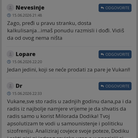
Nevesinje
ODGOVORITE
15.06.2026 21:48
Zago, pređi u pravu stranku, dosta
kalkulisanja...imaš ponudu razmisli i dođi. Vidiš
da od ovog nema ništa
Lopare
ODGOVORITE
15.06.2026 22:20
Jedan jedini, koji se neće prodati za pare je Vukan!!
Dr
ODGOVORITE
15.06.2026 22:33
Vukane,sve sto radis u zadnjih godinu dana,pa i da
radis iz najbolje namjere vrijeme je da shvatis da
radis samo u korist Milorada Dodika! Tvoj
apsolutizam te vodi u samounistenje i politicku
sizofreniju. Analiziraj covjece svoje poteze, Dodiku