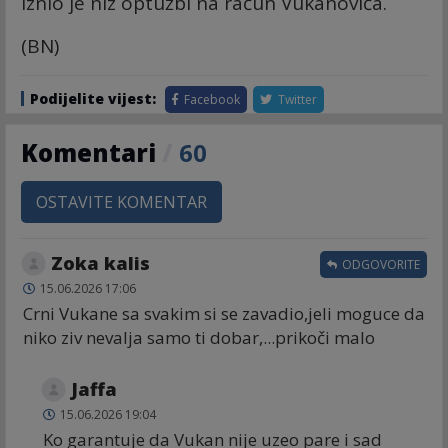
iznio je niz optužbi na račun Vukanovića.
(BN)
Podijelite vijest:
Facebook
Twitter
Komentari
/
60
OSTAVITE KOMENTAR
Zoka kalis
ODGOVORITE
15.06.2026 17:06
Crni Vukane sa svakim si se zavadio,jeli moguce da
niko ziv nevalja samo ti dobar,...prikoči malo
Jaffa
15.06.2026 19:04
Ko garantuje da Vukan nije uzeo pare i sad