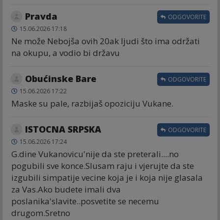
Pravda
ODGOVORITE
15.06.2026 17:18
Ne može Nebojša ovih 20ak ljudi što ima održati
na okupu, a vodio bi državu
Obućinske Bare
ODGOVORITE
15.06.2026 17:22
Maske su pale, razbijaš opoziciju Vukane.
ISTOCNA SRPSKA
ODGOVORITE
15.06.2026 17:24
G.dine Vukanovicu'nije da ste preterali....no
pogubili sve konce.Slusam raju i vjerujte da ste
izgubili simpatije vecine koja je i koja nije glasala
za Vas.Ako budete imali dva
poslanika'slavite..posvetite se necemu
drugom.Sretno