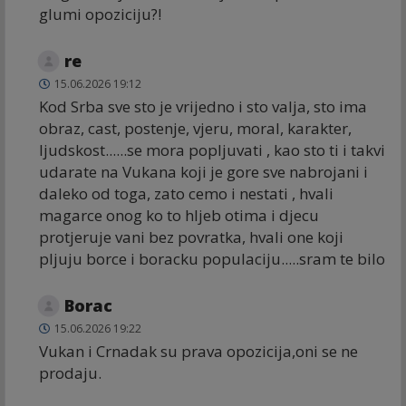
glumi opoziciju?!
re
15.06.2026 19:12
Kod Srba sve sto je vrijedno i sto valja, sto ima
obraz, cast, postenje, vjeru, moral, karakter,
ljudskost......se mora popljuvati , kao sto ti i takvi
udarate na Vukana koji je gore sve nabrojani i
daleko od toga, zato cemo i nestati , hvali
magarce onog ko to hljeb otima i djecu
protjeruje vani bez povratka, hvali one koji
pljuju borce i boracku populaciju.....sram te bilo
Borac
15.06.2026 19:22
Vukan i Crnadak su prava opozicija,oni se ne
prodaju.