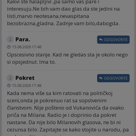
Kakvi ste halapljivi ,pa samo vas pare i
interesuju.Ne bih vam dao glas da ste jedini na
listi,marvo neotesana,nevaspitana
bezobrazna,gladna. Zadnje vam bilo,dabogda.
Para.
ODGOVORITE
15.06.2026 17:48
Opscesivno stanje. Kad ne gledas sta je okolo nego
si opsjednut. Ima to.
Pokret
ODGOVORITE
15.06.2026 17:48
Kada nema više sa kim ratovati na političkoj
sceni,onda je pokrenuo rat sa sopstvenim
članstvom. Nije pošteno od Vukanovića da ovako
priča na Milana. Radio je i doprinio da pokret
nastane. Da nije bilo Milanovih glasova, ne bi ni
cezunsa bilo. Zapitajte se kako stojite u narodu, pa