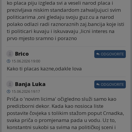
ko placa piju izgleda svi a veseli narod placa i
prezivljava niskim standardom zahvaljujuci svim
politicarima ,oni gledaju svoju guz.cu a narod
polako odlazi radi raznoraznih zaj.bancija koje isti
ti politicari kuvaju i iskuvavaju ,licni interes na
prvo mjesto sramno i porazno
Brico
ODGOVORITE
15.06.2026 19:00
Kako ti placas kazne,odakle lova
Banja Luka
ODGOVORITE
15.06.2026 19:17
Priča o 'novim licima' očigledno služi samo kao
predizborni dekor. Kada kao nosioca liste
postavite čovjeka s tolikim stažom poput Crnadka,
svaka priča o promjenama pada u vodu. Uz to,
konstantni sukobi sa svima na političkoj sceni i