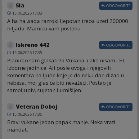
Sia
ODGOVORITE
15.06.2026 17:33
A ha ha ,sada razroki ljepotan treba uzeti 200000
hiljada. Mamicu vam postenu
Iskreno 442
ODGOVORITE
15.06.2026 17:35
Planirao sam glasati za Vukana, i ako nisam i BL
izborne jedinice. Ali posle ovoga i njegovih
komentara na ljude koje je do neku dan dizao u
nebesa, moj glas će biti nevažeći. Postao je
samoljubiv, sujetan i umišljen.
Veteran Doboj
ODGOVORITE
15.06.2026 17:35
Bravi vukane jedan papak manje. Neka vrati
mandat.