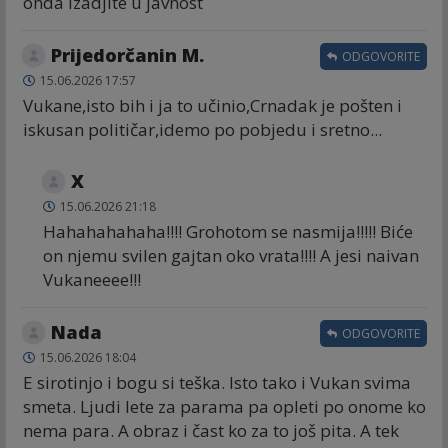
onda izadjite u javnost
Prijedorčanin M.
ODGOVORITE
15.06.2026 17:57
Vukane,isto bih i ja to učinio,Crnadak je pošten i
iskusan političar,idemo po pobjedu i sretno...
X
15.06.2026 21:18
Hahahahahaha!!!! Grohotom se nasmija!!!!! Biće
on njemu svilen gajtan oko vrata!!!! A jesi naivan
Vukaneeee!!!
Nada
ODGOVORITE
15.06.2026 18:04
E sirotinjo i bogu si teška. Isto tako i Vukan svima
smeta. Ljudi lete za parama pa opleti po onome ko
nema para. A obraz i čast ko za to još pita. A tek