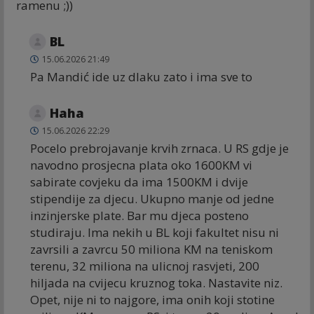
ramenu ;))
BL
15.06.2026 21:49
Pa Mandić ide uz dlaku zato i ima sve to
Haha
15.06.2026 22:29
Pocelo prebrojavanje krvih zrnaca. U RS gdje je
navodno prosjecna plata oko 1600KM vi
sabirate covjeku da ima 1500KM i dvije
stipendije za djecu. Ukupno manje od jedne
inzinjerske plate. Bar mu djeca posteno
studiraju. Ima nekih u BL koji fakultet nisu ni
zavrsili a zavrcu 50 miliona KM na teniskom
terenu, 32 miliona na ulicnoj rasvjeti, 200
hiljada na cvijecu kruznog toka. Nastavite niz.
Opet, nije ni to najgore, ima onih koji stotine