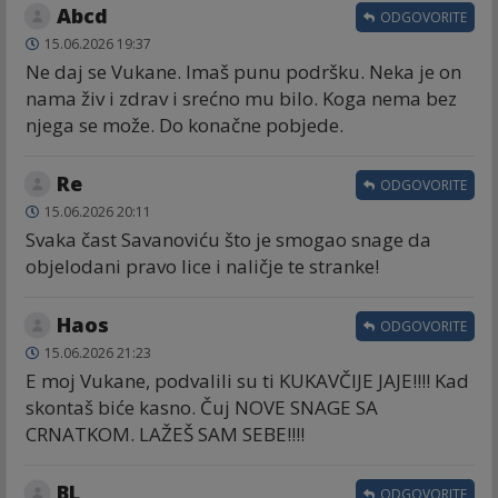
Abcd
ODGOVORITE
15.06.2026 19:37
Ne daj se Vukane. Imaš punu podršku. Neka je on
nama živ i zdrav i srećno mu bilo. Koga nema bez
njega se može. Do konačne pobjede.
Re
ODGOVORITE
15.06.2026 20:11
Svaka čast Savanoviću što je smogao snage da
objelodani pravo lice i naličje te stranke!
Haos
ODGOVORITE
15.06.2026 21:23
E moj Vukane, podvalili su ti KUKAVČIJE JAJE!!!! Kad
skontaš biće kasno. Čuj NOVE SNAGE SA
CRNATKOM. LAŽEŠ SAM SEBE!!!!
BL
ODGOVORITE