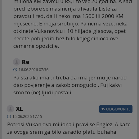
miliona KM zavrcu u RS, i to vec 20 godina. A sad
pred izbore se masinerija uhvatila Liste za
pravdu i red, da li neko ima 1500 ili 2000 KM
mjesecno. E moja sirotinjo. Pa nema veze, neka
otkinete Vukanovicu i 10 hiljada glasova, opet
necete pobijediti bez bilo kojeg cinioca ove
cemerne opozicije.
Re
16.06.2026 07:36
Pa sta ako ima , i treba da ima jer mu je narod
dao povjerenje a zakob omogucio . Fuj kakvi
smo to (ne) ljudi postali.
XL
ODGOVORITE
15.06.2026 17:15
Potrosi Vukan dva miliona i pravi se Englez. A kaze
za ovoga sram ga bilo zaradio platu buhaha