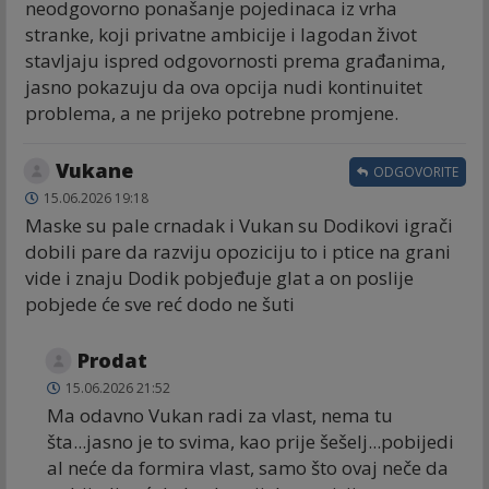
neodgovorno ponašanje pojedinaca iz vrha
stranke, koji privatne ambicije i lagodan život
stavljaju ispred odgovornosti prema građanima,
jasno pokazuju da ova opcija nudi kontinuitet
problema, a ne prijeko potrebne promjene.
Vukane
ODGOVORITE
15.06.2026 19:18
Maske su pale crnadak i Vukan su Dodikovi igrači
dobili pare da razviju opoziciju to i ptice na grani
vide i znaju Dodik pobjeđuje glat a on poslije
pobjede će sve reć dodo ne šuti
Prodat
15.06.2026 21:52
Ma odavno Vukan radi za vlast, nema tu
šta...jasno je to svima, kao prije šešelj...pobijedi
al neće da formira vlast, samo što ovaj neče da