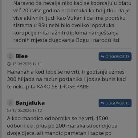
Naravno da nevalja niko kad se koprcaju u blatu
već 20 i vise godina ni pomaka ka boljitku. Da je
vise aktivnih ljudi kao Vukan i da ima podrsku
sistema u RSu nebi bilo ovoliko lopovluka
korupcije mita lažnih diploma namještanja
radnih mjesta dugovanja Bogu i narodu Itd.
Blee
ODGOVORITE
15.06.2026 17:11
Hahahah a kod tebe se ne vrti, ti godisnje uzmes
300 hiljada na racun poslanika i jos se bunis kad
te neko pita KAKO SE TROSE PARE
Banjaluka
ODGOVORITE
15.06.2026 17:12
A kod mandica odbornika se ne vrti, 1500
odbornicki, plus po 200 maraka stipendije za
dvoje djece, ali mandic pametan i tapse po