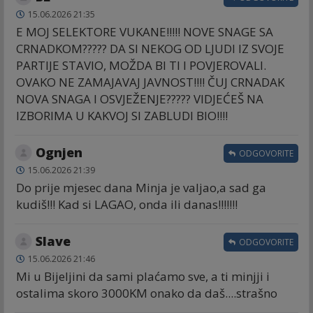
15.06.2026 21:35
E MOJ SELEKTORE VUKANE!!!!! NOVE SNAGE SA
CRNADKOM????? DA SI NEKOG OD LJUDI IZ SVOJE
PARTIJE STAVIO, MOŽDA BI TI I POVJEROVALI.
OVAKO NE ZAMAJAVAJ JAVNOST!!!! ČUJ CRNADAK
NOVA SNAGA I OSVJEŽENJE????? VIDJEĆEŠ NA
IZBORIMA U KAKVOJ SI ZABLUDI BIO!!!!
Ognjen
ODGOVORITE
15.06.2026 21:39
Do prije mjesec dana Minja je valjao,a sad ga
kudiš!!! Kad si LAGAO, onda ili danas!!!!!!!
Slave
ODGOVORITE
15.06.2026 21:46
Mi u Bijeljini da sami plaćamo sve, a ti minjji i
ostalima skoro 3000KM onako da daš....strašno