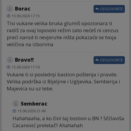
Borac
ODGOVORITE
15.06.2026 17:15
Tisi vukane velika bruka glumiš opozionara ti
radiš za ovaj lopovski režim zato nećeš ni cenzus
preći narod ti nevjeruhe ništa pokazaće se tvoja
veličina na izborima
Bravo!!
ODGOVORITE
15.06.2026 17:16
Vukane ti si poslednji bastion poštenja i pravde.
Velika podrška iz Bijeljine i Ugljevika. Semberija i
Majevica su uz tebe.
Semberac
15.06.2026 21:49
Hahahaaha, a ko čini taj bsstion u BN ? Sčćlaviša
Cacanović preletač? Ahahahah