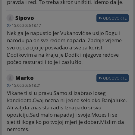
pravda i red. To treba skroz uništiti. Idemo dalje.
Sipovo
ODGOVORITE
15.06.2026 18:17
Nek ga je napustio jer Vukanović se usijo Bogu i
narodu pa on sve redom napada. Zadnje vrjeme
svu opoziciju je posvađao a sve za korist
Dodikovim a na kraju je Dodik i njegove redove
počeo rasturati i to je i zaslužio.
Marko
ODGOVORITE
15.06.2026 18:21
Vikane ti si u pravu.Samo si izabrao loseg
kandidata.Ovaj nezna ni jedno selo oko Banjaluke.
Ali valjda znas sta radis.Iznapado si svu
opoziciju.Sad malo napadaj i svoje.Mozes li se
sjetiti ikoga ko po tvojoj mjeri je dobar.Mislim da
nemozes.