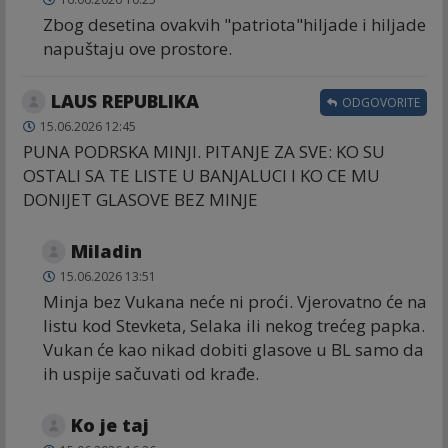
Zbog desetina ovakvih "patriota"hiljade i hiljade
napuštaju ove prostore.
LAUS REPUBLIKA
ODGOVORITE
15.06.2026 12:45
PUNA PODRSKA MINJI. PITANJE ZA SVE: KO SU
OSTALI SA TE LISTE U BANJALUCI I KO CE MU
DONIJET GLASOVE BEZ MINJE
Miladin
15.06.2026 13:51
Minja bez Vukana neće ni proći. Vjerovatno će na
listu kod Stevketa, Selaka ili nekog trećeg papka.
Vukan će kao nikad dobiti glasove u BL samo da
ih uspije sačuvati od krađe.
Ko je taj