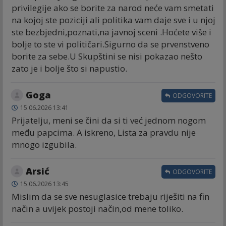
privilegije ako se borite za narod neće vam smetati
na kojoj ste poziciji ali politika vam daje sve i u njoj
ste bezbjedni,poznati,na javnoj sceni .Hoćete više i
bolje to ste vi političari.Sigurno da se prvenstveno
borite za sebe.U Skupštini se nisi pokazao nešto
zato je i bolje što si napustio.
Goga
ODGOVORITE
15.06.2026 13:41
Prijatelju, meni se čini da si ti već jednom nogom
među papcima. A iskreno, Lista za pravdu nije
mnogo izgubila.
Arsić
ODGOVORITE
15.06.2026 13:45
Mislim da se sve nesuglasice trebaju riješiti na fin
način a uvijek postoji način,od mene toliko.