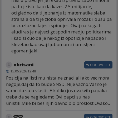
Nisi u pravu jer je rekao ispravno 2500 miliona
pa to je isto kao da kazes 2.5 milijarde,
ocigledno da ti je znanje iz matematike slaba
strana a da ti je zloba ophrvala mozak i dusu pa
bezrazlozno lajes i spinujes. Ovaj na koga ti
aludiras je najveci gospodin medju politicarima
i kad si cuo da je nekog iz opozicije napadao i
klevetao kao ovaj ljubomorni i umisljeni
egomanijak!
obrisani
ODGOVORITE
15.06.2026 12:48
Pozicija na listi mu nista ne znaci,ali ako vec mora
negdje,daj da to bude SNSD..Nije vazno.Vazno je
samo da su u vlasti...E koliko jos ovakvih papaka
treba da se nagledamo.Ovi papci su nas
unistili.Mile bi bez njih davno bio proslost.Ovako..
🙊🙊
ODGOVORITE