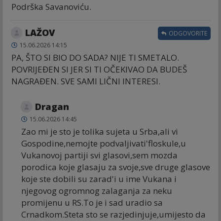
Podrška Savanoviću.
LAŽOV
ODGOVORITE
15.06.2026 14:15
PA, ŠTO SI BIO DO SADA? NIJE TI SMETALO.
POVRIJEĐEN SI JER SI TI OČEKIVAO DA BUDEŠ
NAGRAĐEN. SVE SAMI LIČNI INTERESI.
Dragan
15.06.2026 14:45
Zao mi je sto je tolika sujeta u Srba,ali vi
Gospodine,nemojte podvaljivati'floskule,u
Vukanovoj partiji svi glasovi,sem mozda
porodica koje glasaju za svoje,sve druge glasove
koje ste dobili su zarad'i u ime Vukana i
njegovog ogromnog zalaganja za neku
promijenu u RS.To je i sad uradio sa
Crnadkom.Steta sto se razjedinjuje,umijesto da