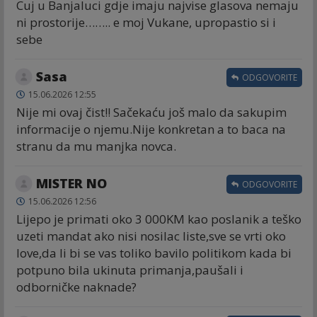
Cuj u Banjaluci gdje imaju najvise glasova nemaju
ni prostorije…….. e moj Vukane, upropastio si i
sebe
Sasa
ODGOVORITE
15.06.2026 12:55
Nije mi ovaj čist!! Sačekaću još malo da sakupim
informacije o njemu.Nije konkretan a to baca na
stranu da mu manjka novca.
MISTER NO
ODGOVORITE
15.06.2026 12:56
Lijepo je primati oko 3 000KM kao poslanik a teško
uzeti mandat ako nisi nosilac liste,sve se vrti oko
love,da li bi se vas toliko bavilo politikom kada bi
potpuno bila ukinuta primanja,paušali i
odborničke naknade?