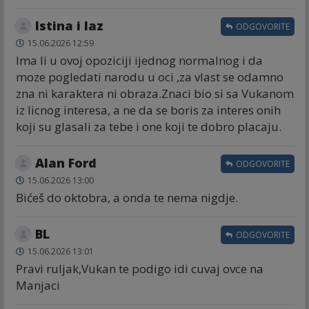
Istina i laz
ODGOVORITE
15.06.2026 12:59
Ima li u ovoj opoziciji ijednog normalnog i da
moze pogledati narodu u oci ,za vlast se odamno
zna ni karaktera ni obraza.Znaci bio si sa Vukanom
iz licnog interesa, a ne da se boris za interes onih
koji su glasali za tebe i one koji te dobro placaju.
Alan Ford
ODGOVORITE
15.06.2026 13:00
Bićeš do oktobra, a onda te nema nigdje.
BL
ODGOVORITE
15.06.2026 13:01
Pravi ruljak,Vukan te podigo idi cuvaj ovce na
Manjaci