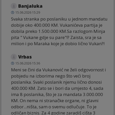
Banjaluka
15.06.2026 15:29
Svaka stranka po poslaniku u jednom mandatu
dobije oko 400.000 KM. Vukanićeva partija je
dobila preko 1.500.000 KM.Sa razlogom Minja
pita " Vukane gdje su pare"!? Zaista, sra je sa
milion i po Maraka koje je dobio lično Vukan?!
Vrbas
15.06.2026 15:36
Meni se čini da Vukanović ne želi odgovornost i
pobjedu na izborima nego što veći broj
poslanika. Svaki poslanik njemu lično donosi
400.000 KM. Zato se i bori da umjesto 4, sada
ima 8 poslanika, što je za mandata 3.000.000
KM. On nema ni stranačke organe, ni glavni
odbor...ništa, sam o svemu odlučuje. To je
odličan biznis. Za 4 godine zaradiš cišta 3