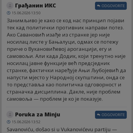
Грађанин ИКС
ODGOVORITE
15.06.2026 13:50
Занимљиво је како се код нас принцип појави
тек кад политички противник направи потез.
Ако Савановић изађе из странке јер није
носилац листе у Бањалуци, одмах се потежу
приче о Вукановићевој ароганцији, егу и
самовољи. Али када Додик, који тренутно није
носилац јавне функције већ предсједник
странке, фактички наређује Ањи Љубојевић да
напусти мјесто у Народној скупштини, онда се
то представља као политичка одговорност и
страначка дисциплина. Дакле, није проблем
самовоља — проблем је ко је показује.
Poruka za Minju
ODGOVORITE
15.06.2026 13:52
Savanoviću, došao si u Vukanovićevu partiju —