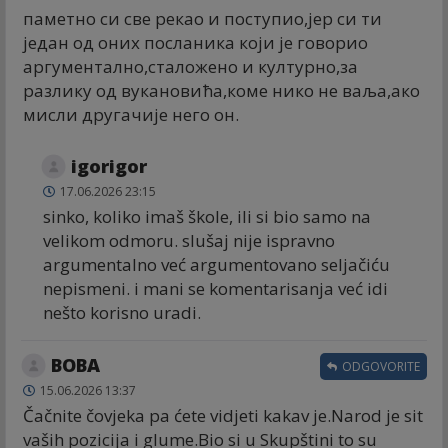
паметно си све рекао и поступио,јер си ти
један од оних посланика који је говорио
аргументално,сталожено и културно,за
разлику од вукановића,коме нико не ваља,ако
мисли другачије него он.
igorigor
17.06.2026 23:15
sinko, koliko imaš škole, ili si bio samo na
velikom odmoru. slušaj nije ispravno
argumentalno već argumentovano seljačiću
nepismeni. i mani se komentarisanja već idi
nešto korisno uradi.
BOBA
ODGOVORITE
15.06.2026 13:37
Čačnite čovjeka pa ćete vidjeti kakav je.Narod je sit
vaših pozicija i glume.Bio si u Skupštini to su