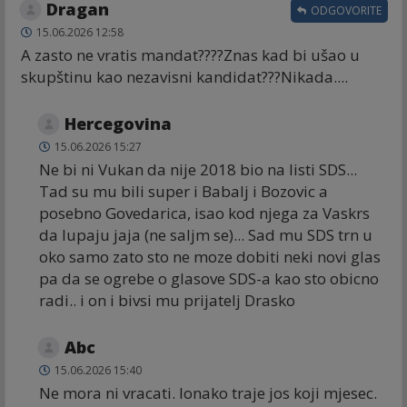
Dragan
ODGOVORITE
15.06.2026 12:58
A zasto ne vratis mandat????Znas kad bi ušao u
skupštinu kao nezavisni kandidat???Nikada....
Hercegovina
15.06.2026 15:27
Ne bi ni Vukan da nije 2018 bio na listi SDS...
Tad su mu bili super i Babalj i Bozovic a
posebno Govedarica, isao kod njega za Vaskrs
da lupaju jaja (ne saljm se)... Sad mu SDS trn u
oko samo zato sto ne moze dobiti neki novi glas
pa da se ogrebe o glasove SDS-a kao sto obicno
radi.. i on i bivsi mu prijatelj Drasko
Abc
15.06.2026 15:40
Ne mora ni vracati. Ionako traje jos koji mjesec.