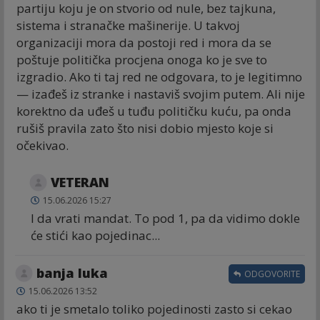
partiju koju je on stvorio od nule, bez tajkuna,
sistema i stranačke mašinerije. U takvoj
organizaciji mora da postoji red i mora da se
poštuje politička procjena onoga ko je sve to
izgradio. Ako ti taj red ne odgovara, to je legitimno
— izađeš iz stranke i nastaviš svojim putem. Ali nije
korektno da uđeš u tuđu političku kuću, pa onda
rušiš pravila zato što nisi dobio mjesto koje si
očekivao.
VETERAN
15.06.2026 15:27
I da vrati mandat. To pod 1, pa da vidimo dokle
će stići kao pojedinac...
banja luka
ODGOVORITE
15.06.2026 13:52
ako ti je smetalo toliko pojedinosti zasto si cekao