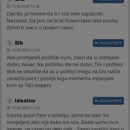
15.06.2026 12:48
Djecko, ja mislim da ti i nisi neki kapacitet.
Nazalost. Da jesi, ne bi te Vukan tako lako pustio.
Zelim ti srecu u daljem radu!
Blb
ODGOVORITE
15.06.2026 12:49
Ako promjeniš politički kurs, znači da si zemljače
dobio novac. Na početku ste svi dobri, fini i pošteni
dok ne shvatite da se u politici mogu na brz način
zaraditi pare i poslije toga momenta mijenjate
kurs za 180 stepeni.
Idealno
ODGOVORITE
15.06.2026 12:49
Srpska pola! Pare u pitanju, jasno ko dan. Svi
ucvijeljeni ako nije kako oni oce. Dakle samo licni
interes, ne samo on negi svih... Samo smaljiti lovu u