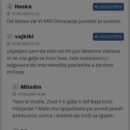
Huske
ODGOVORITE
15.06.2026 12:43
Od danas ste Vi MK! Obracanje javnosti je suvisno.
vajkiki
ODGOVORITE
15.06.2026 12:43
ubjedjen sam da niko od tih par desetina clanova
ni ne zna gdje se trosi lova, zato vukanovicu i
odgovara da ima nekolika poslanika a da trosi
milione
Miladin
15.06.2026 13:49
*ebo te Dodik, Znaš li ti gdje ti šef Baja troši
milijarde ? Malo mu opljačkano pa pored javnih
preduzeća uzima i kredite da troši sa Igijem .