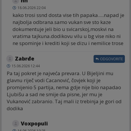
nn
18.06.2026 22:04
kako trosi ssnd dosta vise tih papaka.....napad je
najbolja odbrana.samo vukan sve sto kaze
dokumentuje jeli bio u svicarskoj,moskvi na
vratima tajkuna.dodikovu vilu u bg vise niko ni
ne spominje i krediti koji se dizu i nemilice trose
Zabrđe
ODGOVORITE
15.06.2026 12:44
Pa taj pokret je najveća prevara. U Bijeljini mu
glavnu riječ vodi Cacanović, čovjek koji je
promijenio 5 partija, nema gdje nije bio napadao
Ljubišu a sad ne smije da pisne, jer mu je
Vukanović zabranio. Taj mali iz trebinja je gori od
dodika
Voxpopuli
16.06.2026 10:25