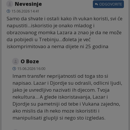
Nevesinje
ODGOVORITE
15.06.2026 14:41
Samo da shvate i ostali kako ih vukan koristi, svi će
napustiti...iskoristio je onako mladog i
obrazovanog momka Lazara a znao je da ne može
da pobijedi u Trebinju...đoleta je već
iskomprimitovao a nema dijete ni 25 godina
O Boze
15.06.2026 16:00
Imam transfer neprijatnosti od toga sto si
napisao. Lazar i Djordje su odrasli, odlicni ljudi,
jako je uvredljivo nazivati ih djecom. Tvoja
nekultura... A glede iskoristavanja, Lazar i
Djordje su pametniji od tebe i Vukana zajedno,
ako mislis da ih neko moze iskoristiti i
manipulisati gluplji si nego sto izgledas.