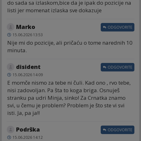
do sada sa izlaskom,bice da je ipak do pozicije na
listi jer momenat izlaska sve dokazuje
Marko
ODGOVORITE
15.06.2026 13:53
Nije mi do pozicije, ali pričaću o tome narednih 10
minuta.
disident
ODGOVORITE
15.06.2026 14:09
E momče nismo za tebe ni čuli. Kad ono , rvo tebe,
nisi zadovoljan. Pa šta to koga briga. Osnuješ
stranku pa udri Minja, sinko! Za Crnatka znamo
svi, u čemu je problem? Problem je što ste vi svi
isti. Ja, pa ja!!
Podrška
ODGOVORITE
15.06.2026 14:12