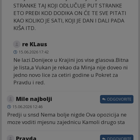
STRANKE TAJ KOJI ODLUČUJE PUT STRANKE
ETO PREĐI KOD DODIKA ON ĆE TE SVE PITATI
KAO KOLIKO JE SATI, KOJI JE DAN I DALI PADA
KIŠA ITD.
re KLaus
15.06.2026 17:42
Ne lazi.Donijece u Krajini jos vise glasova.Bitna
je lista,a Vukan je rekao da Minja nije doveo ni
jedno novo lice za cetiri godine u Pokret za
Pravdu i red.
Mile najbolji
ODGOVORITE
15.06.2026 12:46
Predji u snsd Nema bolje nigde Ova opozicija ne
moze voditi mjesnu zajednicu Kamoli drugo sta
Pravda
ODGOVORITE