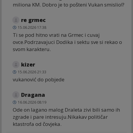
miliona KM. Dobro je to pošteni Vukan smislio!?
re grmec
15.06.2026 17:38
Ti se pod hitno vrati na Grmec i cuvaj
ovce.Podrzavajuci Dodika i sektu sve si rekao o
svom karakteru.
kizer
15.06.2026 21:33
vukanović do pobjede
Dragana
16.06.2026 08:19
Ode on lagano malog Draleta zivi bili samo ih
zgrade i pare intresuju.Nikakav političar
ktastrofa od čovjeka.