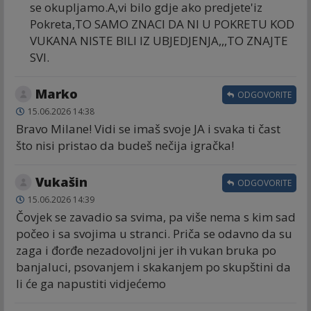
se okupljamo.A,vi bilo gdje ako predjete'iz
Pokreta,TO SAMO ZNACI DA NI U POKRETU KOD
VUKANA NISTE BILI IZ UBJEDJENJA,,,TO ZNAJTE
SVI.
Marko
ODGOVORITE
15.06.2026 14:38
Bravo Milane! Vidi se imaš svoje JA i svaka ti čast
što nisi pristao da budeš nečija igračka!
Vukašin
ODGOVORITE
15.06.2026 14:39
Čovjek se zavadio sa svima, pa više nema s kim sad
počeo i sa svojima u stranci. Priča se odavno da su
zaga i đorđe nezadovoljni jer ih vukan bruka po
banjaluci, psovanjem i skakanjem po skupštini da
li će ga napustiti vidjećemo