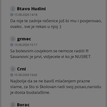
Btavo Hudini
15.06.2026 14:18
Da nije te zadnje rečenice još bi mu i povjerovao,
ovako.. sve je rekao u njoj :)
grmec
15.06.2026 15:17
Sa bolesnim covjekom se nemoze raditi !!!
Savanovic je prvi, vidjecete vi ko je NUSRET.
Crni
15.06.2026 16:02
Najbolje da se ne baviš mlaćenjem prazne
slame, za što si školovan radi svoj posao,narodu
je dosta budalaštine.
Borac