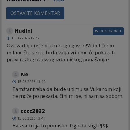
OSTAVITE KOMENTAR
Hudini
ODGOVORITE
15.06.2026 12:42
Ova zadnja rečenica mnogo govori!Vidjet ćemo
milane šta se iza brda valja,vrijeme će pokazati
pravi razlog ovakvog izdajničkog ponašanja?
Ne
15.06.2026 13:40
Pamštantreba da bude u timu sa Vukanom koji
ne može po nekada, čini mi se, ni sam sa sobom.
cccc2022
15.06.2026 13:41
Bas sam i ja to pomislio. Izgleda stigli $$$