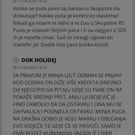
15.06.2026 16:26
Koliko se puta javio taj balvan u Skupstini da
diskutuje? Koliko puta je kontrirao vlastima?
Nikad ga nisam ni vidio a ni čuo u Skupstini RS.
Puno je ovakvih željnih para i ti su najgori a SDS
ih je najviše imao. Sad će mnogi ugovarati
transfer jer Dodik ima pare koliko hoćeš.
DOK HOLIDEJ
15.06.2026 16:37
SA PRAVOM JE MINJA LJUT ODMAH SE PRIJAVI
KOD DODIKA ON DIŽE VIŠE KREDITA DNEVNO
SVI NJEGOPVI GA PITAJU GDJE SU PARE ON IM
POKAŽE SREDNJI PRST, ANJU LJUBOJEVIĆ JE
FINO ZAMOLIO DA DA OSTAVKU I ONA MU SE
ZAHVALILA I PODNJELA OSTAVKU. MINJA PUCA
NA DRAŠKA DOBIO JE KOJU MARKU I OBEĆANJA
EVO VIDJEĆE TE GDJE ĆE SE PRIVUĆI, SAMO JE
OVAJ POTEZ KURVANJSKI VALJDA JE LIDER