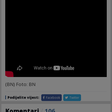
(BN) Foto: BN
Podijelite vijest:
Facebook
Twitter
Komentari
/
106