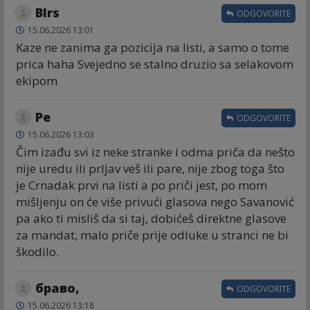
Blrs
ODGOVORITE
15.06.2026 13:01
Kaze ne zanima ga pozicija na listi, a samo o tome
prica haha Svejedno se stalno druzio sa selakovom
ekipom
Ре
ODGOVORITE
15.06.2026 13:03
Čim izađu svi iz neke stranke i odma priča da nešto
nije uredu ili prljav veš ili pare, nije zbog toga što
je Crnadak prvi na listi a po priči jest, po mom
mišljenju on će više privući glasova nego Savanović
pa ako ti misliš da si taj, dobićeš direktne glasove
za mandat, malo priče prije odluke u stranci ne bi
škodilo.
браво,
ODGOVORITE
15.06.2026 13:18