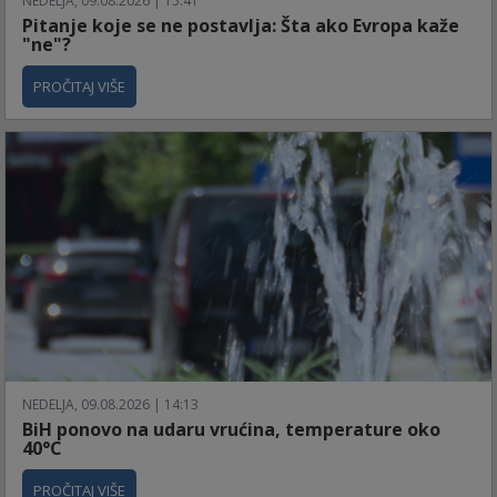
NEDELJA, 09.08.2026 | 15:41
Pitanje koje se ne postavlja: Šta ako Evropa kaže
"ne"?
PROČITAJ VIŠE
NEDELJA, 09.08.2026 | 14:13
BiH ponovo na udaru vrućina, temperature oko
40°C
PROČITAJ VIŠE