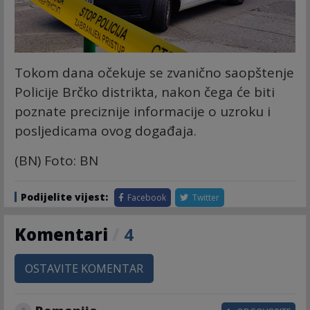
Tokom dana očekuje se zvanično saopštenje
Policije Brčko distrikta, nakon čega će biti
poznate preciznije informacije o uzroku i
posljedicama ovog događaja.
(BN) Foto: BN
Podijelite vijest:
Facebook
Twitter
Komentari
/
4
OSTAVITE KOMENTAR