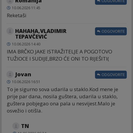
Romanija
ODGOVORITE
10.06.2026 11:45
Reketaši
HAHAHA,VLADIMIR
ODGOVORITE
TEPAVČEVIĆ
10.06.2026 14:40
IMA BRČKO JAKE ISTRAŽITELJE A POGOTOVO
TUŽIOCE I SUDIJE,BRZO ĆE ONI TO RIJEŠITI(
Jovan
ODGOVORITE
10.06.2026 16:51
To je sigurno sova udarila u staklo.Kod mene je
prije par dana, nosila guštera, udarila u staklo,
guštera pobjegao ona pala u nesvijest.Malo je
osvežio i otišla.
TN