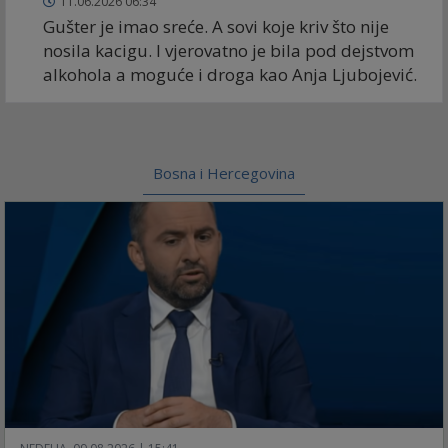
11.06.2026 06:34
Gušter je imao sreće. A sovi koje kriv što nije
nosila kacigu. I vjerovatno je bila pod dejstvom
alkohola a moguće i droga kao Anja Ljubojević.
Bosna i Hercegovina