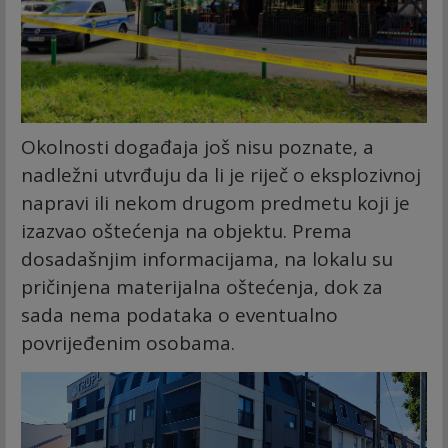
Okolnosti događaja još nisu poznate, a
nadležni utvrđuju da li je riječ o eksplozivnoj
napravi ili nekom drugom predmetu koji je
izazvao oštećenja na objektu. Prema
dosadašnjim informacijama, na lokalu su
pričinjena materijalna oštećenja, dok za
sada nema podataka o eventualno
povrijeđenim osobama.