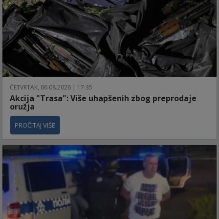
ČETVRTAK, 06.08.2026 | 17:35
Akcija "Trasa": Više uhapšenih zbog preprodaje
oružja
PROČITAJ VIŠE