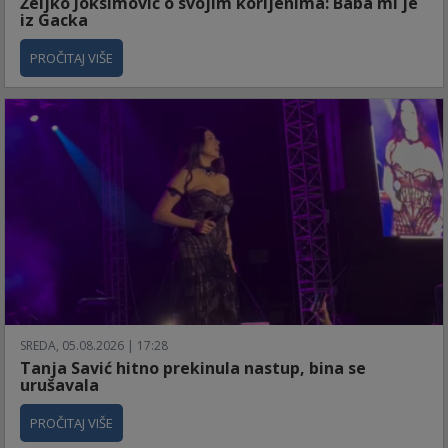
Željko Joksimović o svojim korijenima: Baba mi je
iz Gacka
PROČITAJ VIŠE
SREDA, 05.08.2026 | 17:28
Tanja Savić hitno prekinula nastup, bina se
urušavala
PROČITAJ VIŠE