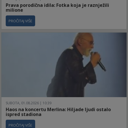
Prava porodična idila: Fotka koja je raznježili
milione
PROČITAJ VIŠE
SUBOTA, 01.08.2026 | 10:39
Haos na koncertu Merlina: Hiljade ljudi ostalo
ispred stadiona
PROČITAJ VIŠE