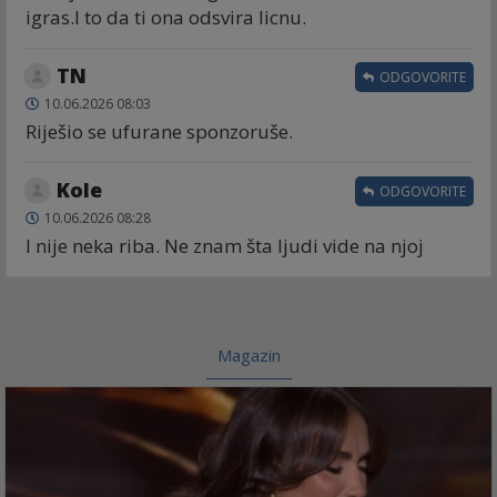
igras.I to da ti ona odsvira licnu.
TN
ODGOVORITE
10.06.2026 08:03
Riješio se ufurane sponzoruše.
Kole
ODGOVORITE
10.06.2026 08:28
I nije neka riba. Ne znam šta ljudi vide na njoj
Magazin