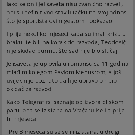
Iako se on i Jelisaveta nisu zvanično razveli,
oni su definitivno stavili tačku na svoj odnos
što je sportista ovim gestom i pokazao.
I prije nekoliko mjeseci kada su imali krizu u
braku, te bili na korak do razvoda, Teodosić
nije skidao burmu, što sad nije bio slučaj.
Jelisaveta je uplovila u romansu sa 11 godina
mlađim kolegom Pavlom Menusrom, a još
uvijek nije poznato da li je upravo on bio
okidač za razvod.
Kako Telegraf.rs saznaje od izvora bliskom
paru, ona se iz stana na Vračaru iselila prije
tri mjeseca.
"Pre 3 meseca su se selili iz stana, u drugi