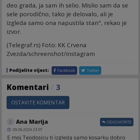
deo grada, ja sam ih selio. Mislio sam da se
sele porodično, tako je delovalo, ali je
izgleda samo ona napustila stan", rekao je
izvor.
(Telegraf.rs) Foto: KK Crvena
Zvezda/schreenshot/instagram
Podijelite vijest:
Facebook
Twitter
Komentari
/
3
OSTAVITE KOMENTAR
Ana Marija
ODGOVORITE
09.06.2026 23:07
E moj Teodosicu ti izgleda samo kosarku dobro