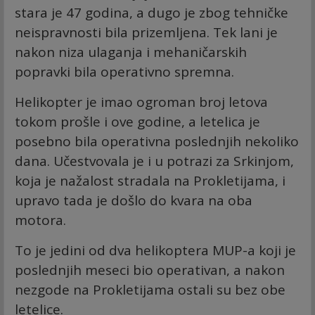
stara je 47 godina, a dugo je zbog tehničke
neispravnosti bila prizemljena. Tek lani je
nakon niza ulaganja i mehaničarskih
popravki bila operativno spremna.
Helikopter je imao ogroman broj letova
tokom prošle i ove godine, a letelica je
posebno bila operativna poslednjih nekoliko
dana. Učestvovala je i u potrazi za Srkinjom,
koja je nažalost stradala na Prokletijama, i
upravo tada je došlo do kvara na oba
motora.
To je jedini od dva helikoptera MUP-a koji je
poslednjih meseci bio operativan, a nakon
nezgode na Prokletijama ostali su bez obe
letelice.