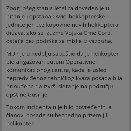
Zbog lošeg stanja letelica doveden je u
pitanje i opstanak Avio-helikopterske
jednice jer bez kupovine novih helikoptera
država, ako se izuzme Vojska Crne Gore,
ostaće bez podrške za misije iz vazduha.
MUP je u nedelju saopštio da je helikopter
bio angažovan putem Operativno-
komunikacionog centra, kada je usled
nepredviđenog tehničkog kvara posada bila
prinuđena da izvrši sletanje na području
opštine Gusinje.
Tokom incidenta nije bilo povređenih, a
članovi posade su bezbedno prizemljili
helikopter.