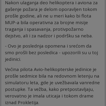
Nakon ulaganja deo helikoptera i aviona za
gašenje požara je delom oporavljen tokom
prošle godine, ali ne u meri kako bi flota
MUP-a bila operativna za brojne misije
traganja i spasavanja, protivpožarno
dejstvo, ali i za nadzor i podršku sa neba.
- Ovo je poslednja opomena i srećom da
smo prošli bez posledica - upozorili su u toj
jedinici.
Većina pilota Avio-helikopterske jedinice je
prošle sedmice bila na redovnom letenju na
simulatoru leta, gde je uvežbavala vanredne
postupke. Ta vežba, kako pretpostavljaju,
verovatno je imala uticaja i tokom drame
iznad Prokletija.