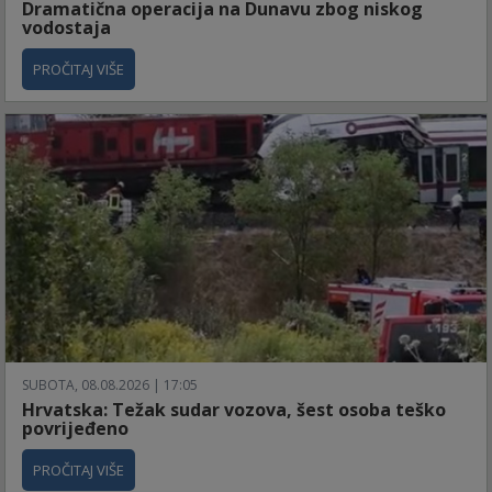
Dramatična operacija na Dunavu zbog niskog
vodostaja
PROČITAJ VIŠE
SUBOTA, 08.08.2026 | 17:05
Hrvatska: Težak sudar vozova, šest osoba teško
povrijeđeno
PROČITAJ VIŠE