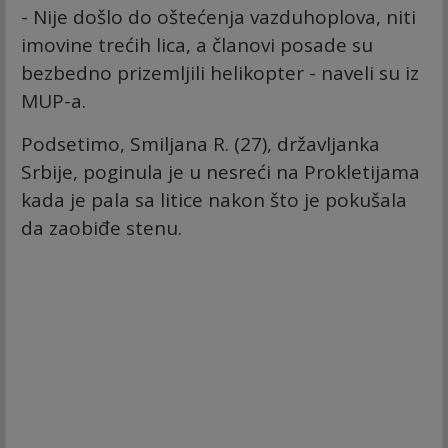
- Nije došlo do oštećenja vazduhoplova, niti
imovine trećih lica, a članovi posade su
bezbedno prizemljili helikopter - naveli su iz
MUP-a.
Podsetimo, Smiljana R. (27), državljanka
Srbije, poginula je u nesreći na Prokletijama
kada je pala sa litice nakon što je pokušala
da zaobiđe stenu.