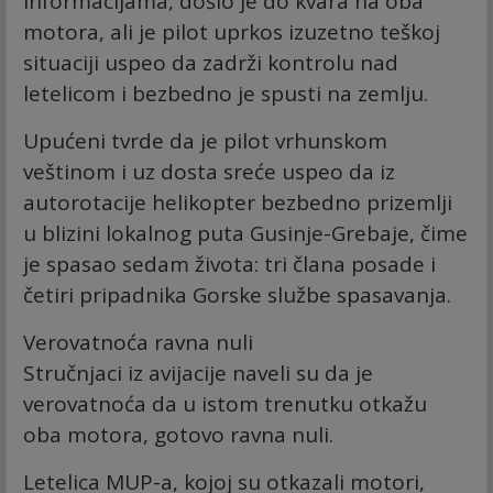
informacijama, došlo je do kvara na oba
motora, ali je pilot uprkos izuzetno teškoj
situaciji uspeo da zadrži kontrolu nad
letelicom i bezbedno je spusti na zemlju.
Upućeni tvrde da je pilot vrhunskom
veštinom i uz dosta sreće uspeo da iz
autorotacije helikopter bezbedno prizemlji
u blizini lokalnog puta Gusinje-Grebaje, čime
je spasao sedam života: tri člana posade i
četiri pripadnika Gorske službe spasavanja.
Verovatnoća ravna nuli
Stručnjaci iz avijacije naveli su da je
verovatnoća da u istom trenutku otkažu
oba motora, gotovo ravna nuli.
Letelica MUP-a, kojoj su otkazali motori,