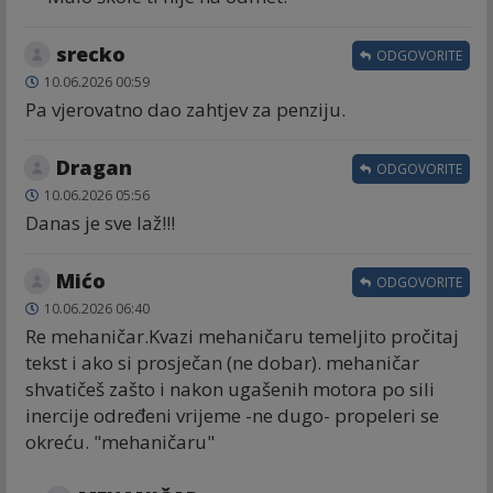
srecko
ODGOVORITE
10.06.2026 00:59
Pa vjerovatno dao zahtjev za penziju.
Dragan
ODGOVORITE
10.06.2026 05:56
Danas je sve laž!!!
Mićo
ODGOVORITE
10.06.2026 06:40
Re mehaničar.Kvazi mehaničaru temeljito pročitaj
tekst i ako si prosječan (ne dobar). mehaničar
shvatičeš zašto i nakon ugašenih motora po sili
inercije određeni vrijeme -ne dugo- propeleri se
okreću. "mehaničaru"