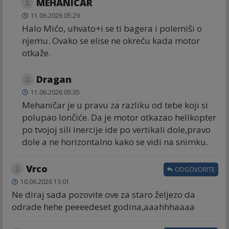
MEHANIČAR
11.06.2026 05:29
Halo Mićo, uhvato+i se ti bagera i polemiši o
njemu. Ovako se elise ne okreću kada motor
otkaže.
Dragan
11.06.2026 05:35
Mehaničar je u pravu za razliku od tebe koji si
polupao lončiće. Da je motor otkazao helikopter
po tvojoj sili inercije ide po vertikali dole,pravo
dole a ne horizontalno kako se vidi na snimku.
Vrco
ODGOVORITE
10.06.2026 13:01
Ne diraj sada pozovite ove za staro željezo da
odrade hehe peeeedeset godina,aaahhhaaaa