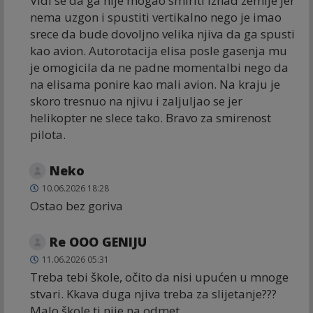
Vidi se da ga nije mogao smiriti iznad zemlje jer
nema uzgon i spustiti vertikalno nego je imao
srece da bude dovoljno velika njiva da ga spusti
kao avion. Autorotacija elisa posle gasenja mu
je omogicila da ne padne momentalbi nego da
na elisama ponire kao mali avion. Na kraju je
skoro tresnuo na njivu i zaljuljao se jer
helikopter ne slece tako. Bravo za smirenost
pilota.
Neko
10.06.2026 18:28
Ostao bez goriva
Re OOO GENIJU
11.06.2026 05:31
Treba tebi škole, očito da nisi upućen u mnoge
stvari. Kkava duga njiva treba za slijetanje???
Malo škole ti nije na odmet.