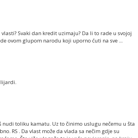
e vlasti? Svaki dan kredit uzimaju? Da li to rade u svojoj
rade ovom glupom narodu koji uporno ćuti na sve ...
ijardi.
š nudi toliku kamatu. Uz to činimo uslugu nečemu u šta
no. RS . Da vlast može da vlada sa nečim gdje su