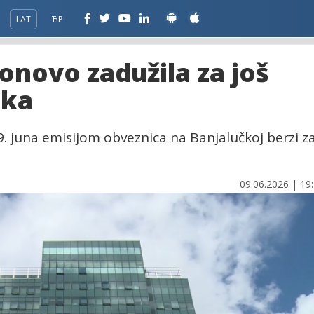
LAT
ЋР
onovo zadužila za još
aka
9. juna emisijom obveznica na Banjalučkoj berzi z
09.06.2026 | 19