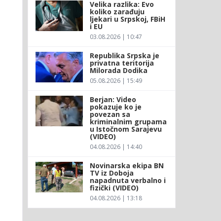
Velika razlika: Evo
koliko zarađuju
ljekari u Srpskoj, FBiH
i EU
03.08.2026 | 10:47
Republika Srpska je
privatna teritorija
Milorada Dodika
05.08.2026 | 15:49
Berjan: Video
pokazuje ko je
povezan sa
kriminalnim grupama
u Istočnom Sarajevu
(VIDEO)
04.08.2026 | 14:40
Novinarska ekipa BN
TV iz Doboja
napadnuta verbalno i
fizički (VIDEO)
04.08.2026 | 13:18