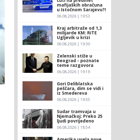
ćuti na predmet
mafijaških obračuna
u Istočnom Sarajevu?!
06.08.2026 | 19:53
Kraj arbitraže od 1,3
milijarde KM: RiTE
Ugljevik u krizi
06.08.2026 | 19:30
Zelenski stiže u
Beograd - poznate
teme razgovora
06.08.2026 | 19:19
Gori Deliblatska
peščara, dim se vidi i
iz Smedereva
06.08.2026 | 19:55
Sudar tramvaja u
Njemačkoj: Preko 25
ljudi povrijeđeno
06.08.2026 | 18:54
Amerika uvela nove