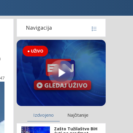
Navigacija
● UŽIVO
a
:47
Izdvojeno
Najčitanije
Zašto Tužilaštvo BiH