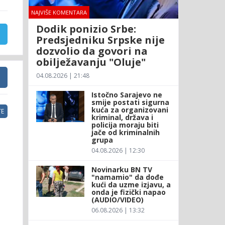
NAJVIŠE KOMENTARA
Dodik ponizio Srbe:
Predsjedniku Srpske nije
dozvolio da govori na
obilježavanju "Oluje"
04.08.2026 | 21:48
Istočno Sarajevo ne
smije postati sigurna
kuća za organizovani
E
kriminal, država i
policija moraju biti
jače od kriminalnih
grupa
04.08.2026 | 12:30
Novinarku BN TV
"namamio" da dođe
kući da uzme izjavu, a
onda je fizički napao
(AUDIO/VIDEO)
06.08.2026 | 13:32