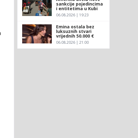
sankcije pojedincima
i entitetima u Kubi
%
06.08.2026 | 19:23
Emina ostala bez
luksuznih stvari
a
vrijednih 50.000 €
06.08.2026 | 21:00