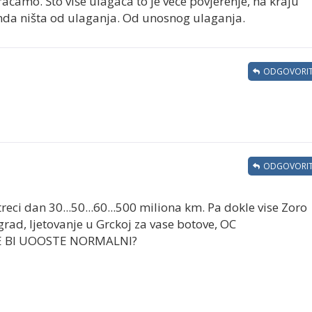
raćamo. Što više ulagača to je veće povjerenje, na kraju
Onda ništa od ulaganja. Od unosnog ulaganja.
ODGOVORIT
ODGOVORIT
treci dan 30...50...60...500 miliona km. Pa dokle vise Zoro
grad, ljetovanje u Grckoj za vase botove, OC
 STE BI UOOSTE NORMALNI?