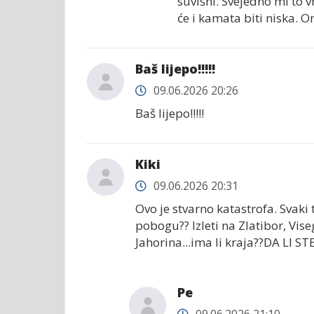
suvišni. Svejedno mi to v
će i kamata biti niska. 
Baš lijepo!!!!!
09.06.2026 20:26
Baš lijepo!!!!!
Kiki
09.06.2026 20:31
Ovo je stvarno katastrofa. Svaki 
pobogu?? Izleti na Zlatibor, Vise
Jahorina...ima li kraja??DA LI
Ре