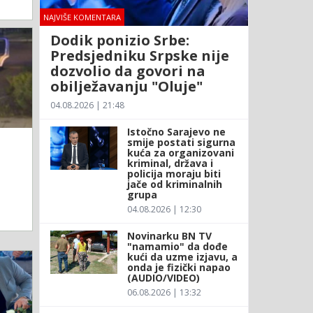
NAJVIŠE KOMENTARA
Dodik ponizio Srbe:
Predsjedniku Srpske nije
dozvolio da govori na
obilježavanju "Oluje"
04.08.2026 | 21:48
Istočno Sarajevo ne
smije postati sigurna
kuća za organizovani
kriminal, država i
policija moraju biti
jače od kriminalnih
grupa
04.08.2026 | 12:30
Novinarku BN TV
"namamio" da dođe
kući da uzme izjavu, a
onda je fizički napao
(AUDIO/VIDEO)
06.08.2026 | 13:32