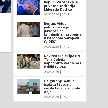
Republika Srpska je
privatna teritorija
Milorada Dodika
05.08.2026 | 15:49
Berjan: Video
pokazuje ko je
povezan sa
kriminalnim grupama
u Istočnom Sarajevu
(VIDEO)
04.08.2026 | 14:40
Novinarska ekipa BN
TV iz Doboja
napadnuta verbalno i
fizički (VIDEO)
04.08.2026 | 13:18
Osiguranje odbilo
isplatu štete na
vozilu koje je slupala
Anja
04.08.2026 | 15:23