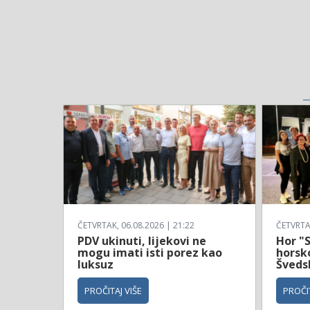
ČETVRTAK, 06.08.2026 | 21:22
ČETVRTAK
PDV ukinuti, lijekovi ne
Hor "S
mogu imati isti porez kao
horsko
luksuz
Šveds
PROČITAJ VIŠE
PROČIT