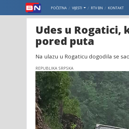
POČETNA
VIJESTI
RTV BN
KONTAKT
Udes u Rogatici, 
pored puta
Na ulazu u Rogaticu dogodila se sa
REPUBLIKA SRPSKA