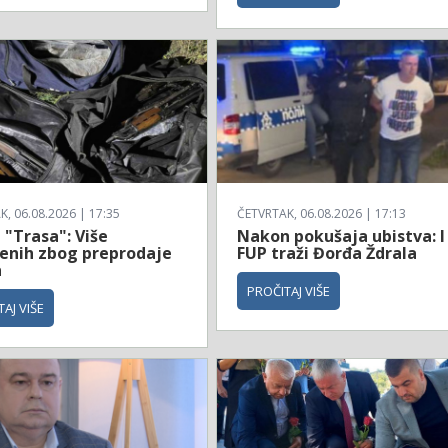
, 06.08.2026 | 17:35
ČETVRTAK, 06.08.2026 | 17:13
 "Trasa": Više
Nakon pokušaja ubistva: I
enih zbog preprodaje
FUP traži Đorđa Ždrala
a
PROČITAJ VIŠE
AJ VIŠE