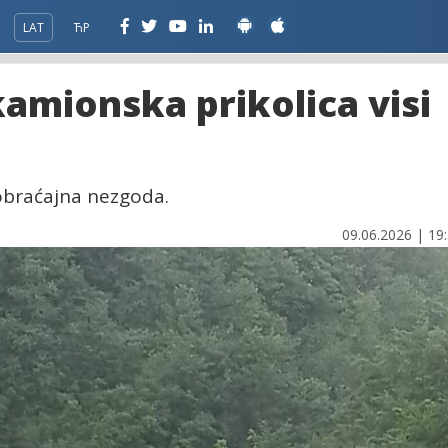
LAT
ЋР
kamionska prikolica visi
obraćajna nezgoda.
09.06.2026 | 19