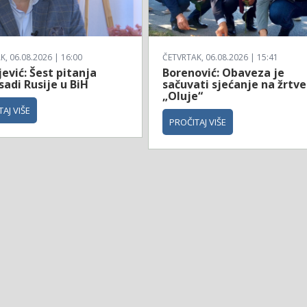
, 06.08.2026 | 16:00
ČETVRTAK, 06.08.2026 | 15:41
ević: Šest pitanja
Borenović: Obaveza je
adi Rusije u BiH
sačuvati sjećanje na žrtve
„Oluje“
AJ VIŠE
PROČITAJ VIŠE