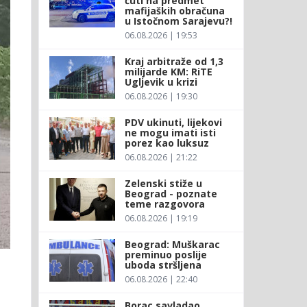
ćuti na predmet
mafijaških obračuna
u Istočnom Sarajevu?!
06.08.2026 | 19:53
Kraj arbitraže od 1,3
milijarde KM: RiTE
Ugljevik u krizi
06.08.2026 | 19:30
PDV ukinuti, lijekovi
ne mogu imati isti
porez kao luksuz
06.08.2026 | 21:22
Zelenski stiže u
Beograd - poznate
teme razgovora
06.08.2026 | 19:19
Beograd: Muškarac
preminuo poslije
uboda stršljena
06.08.2026 | 22:40
Borac savladao