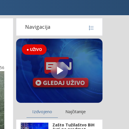
Navigacija
● UŽIVO
:56
Izdvojeno
Najčitanije
Zašto Tužilaštvo BiH