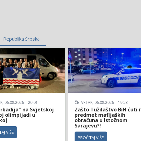
Republika Srpska
, 06.08.2026 | 20:01
ČETVRTAK, 06.08.2026 | 19:53
rbadija" na Svjetskoj
Zašto Tužilaštvo BiH ćuti 
j olimpijadi u
predmet mafijaških
koj
obračuna u Istočnom
Sarajevu?!
AJ VIŠE
PROČITAJ VIŠE