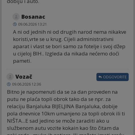
dobiju i auto.
Bosanac
09.06.2026 13:21
A ni od jednih ni od drugih narod nema nikakve
koristi,vrte se u krug. Cijeli administrativni
aparat i vlast se bori samo za fotelje i svoj džep
u cijeloj BIH.. Izgleda da nikada nećemo doći
pameti.
Vozač
ODGOVORITE
09.06.2026 12:36
Bitno je napomenuti da se za dan proveden na
putu ne plaća topli obrok tako da se npr. za
relaciju Banjaluka BIJELJINA Banjaluka, dobije
pola dnevnice 10km umanjeno za topli obrok ili ti
NIŠTA...E sad jedino se može zaraditi ako u
službenom autu vozite kokain kao što čitam da