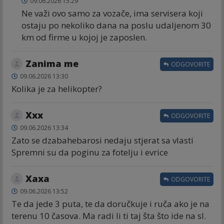
09.06.2026 15:29
Ne važi ovo samo za vozače, ima servisera koji
ostaju po nekoliko dana na poslu udaljenom 30
km od firme u kojoj je zaposlen.
Zanima me
ODGOVORITE
09.06.2026 13:30
Kolika je za helikopter?
Xxx
ODGOVORITE
09.06.2026 13:34
Zato se dzabahebarosi nedaju stjerat sa vlasti
Spremni su da poginu za fotelju i evrice
Хаха
ODGOVORITE
09.06.2026 13:52
Te da jede 3 puta, te da doručkuje i ruča ako je na
terenu 10 časova. Ma radi li ti taj šta što ide na sl.