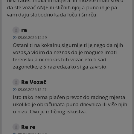
neki rade...muka ih natjera. Ili možete imati sreću
da ste vozač ANJE ili sličnih njoj a puno ih je pa
vam daju slobodno kada loču i šmrču.
re
09.06.2026 12:59
Ostani ti na kokainu,sigurnije ti je,nego da njih
vozas,a vidim da neznas da je moguce imati
terensku,a nemoras biti vozac,eto ti sad
zagonetke,iz 5.razreda,ako si ga zavrsio.
Re Vozač
09.06.2026 15:27
Isto tako nema plaćen prevoz do radnog mjesta
ukoliko je obračunata puna dnevnica ili više njih
u nizu. Ovo je iz ličnog iskustva.
Re re