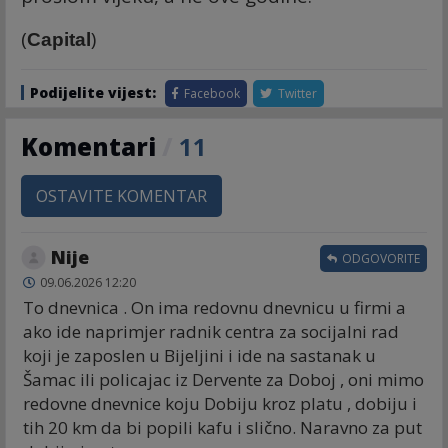
(
)
Capital
Podijelite vijest:
Facebook
Twitter
Komentari
/
11
OSTAVITE KOMENTAR
Nije
ODGOVORITE
09.06.2026 12:20
To dnevnica . On ima redovnu dnevnicu u firmi a
ako ide naprimjer radnik centra za socijalni rad
koji je zaposlen u Bijeljini i ide na sastanak u
Šamac ili policajac iz Dervente za Doboj , oni mimo
redovne dnevnice koju Dobiju kroz platu , dobiju i
tih 20 km da bi popili kafu i slično. Naravno za put