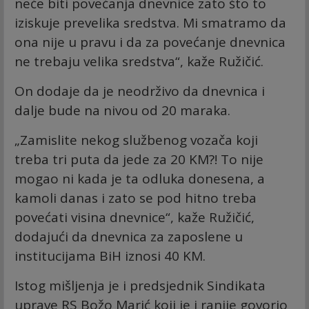
neće biti povećanja dnevnice zato što to
iziskuje prevelika sredstva. Mi smatramo da
ona nije u pravu i da za povećanje dnevnica
ne trebaju velika sredstva“, kaže Ružičić.
On dodaje da je neodrživo da dnevnica i
dalje bude na nivou od 20 maraka.
„Zamislite nekog službenog vozača koji
treba tri puta da jede za 20 KM?! To nije
mogao ni kada je ta odluka donesena, a
kamoli danas i zato se pod hitno treba
povećati visina dnevnice“, kaže Ružičić,
dodajući da dnevnica za zaposlene u
institucijama BiH iznosi 40 KM.
Istog mišljenja je i predsjednik Sindikata
uprave RS Božo Marić koji je i ranije govorio