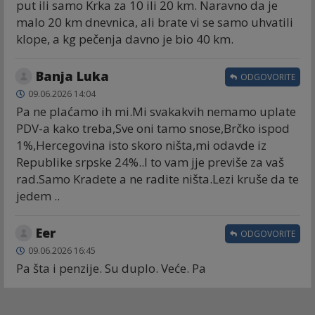
put ili samo Krka za 10 ili 20 km. Naravno da je
malo 20 km dnevnica, ali brate vi se samo uhvatili
klope, a kg pečenja davno je bio 40 km.
Banja Luka
ODGOVORITE
09.06.2026 14:04
Pa ne plaćamo ih mi.Mi svakakvih nemamo uplate
PDV-a kako treba,Sve oni tamo snose,Brčko ispod
1%,Hercegovina isto skoro ništa,mi odavde iz
Republike srpske 24%..I to vam jje previše za vaš
rad.Samo Kradete a ne radite ništa.Lezi kruše da te
jedem ..
Eer
ODGOVORITE
09.06.2026 16:45
Pa šta i penzije. Su duplo. Veće. Pa