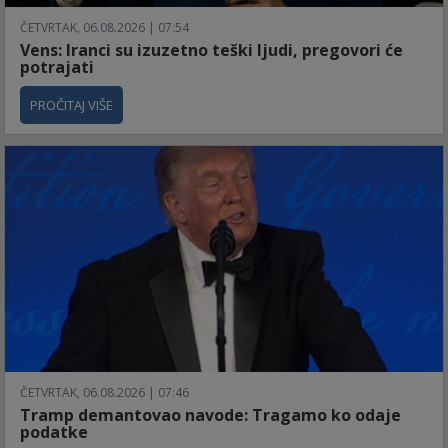
ČETVRTAK, 06.08.2026 | 07:54
Vens: Iranci su izuzetno teški ljudi, pregovori će
potrajati
PROČITAJ VIŠE
ČETVRTAK, 06.08.2026 | 07:46
Tramp demantovao navode: Tragamo ko odaje
podatke