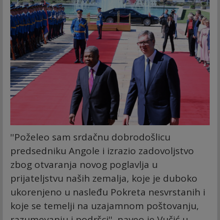
''Poželeo sam srdačnu dobrodošlicu
predsedniku Angole i izrazio zadovoljstvo
zbog otvaranja novog poglavlja u
prijateljstvu naših zemalja, koje je duboko
ukorenjeno u nasleđu Pokreta nesvrstanih i
koje se temelji na uzajamnom poštovanju,
razumevanju i podršci'', naveo je Vučić u