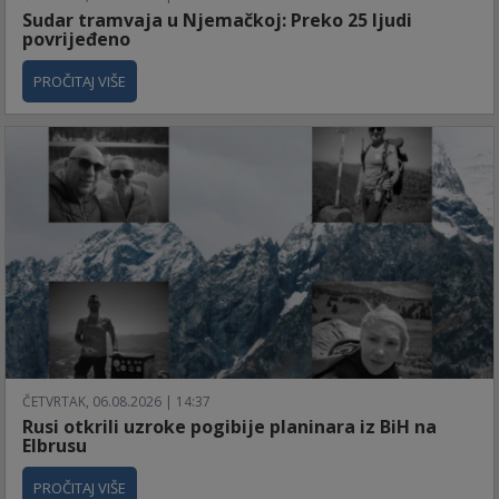
Sudar tramvaja u Njemačkoj: Preko 25 ljudi
povrijeđeno
PROČITAJ VIŠE
ČETVRTAK, 06.08.2026 | 14:37
Rusi otkrili uzroke pogibije planinara iz BiH na
Elbrusu
PROČITAJ VIŠE