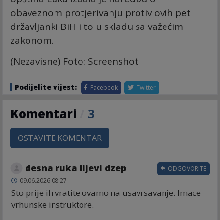
obaveznom protjerivanju protiv ovih pet
državljanki BiH i to u skladu sa važećim
zakonom.
(Nezavisne) Foto: Screenshot
Podijelite vijest:
Facebook
Twitter
Komentari
/
3
OSTAVITE KOMENTAR
desna ruka lijevi dzep
ODGOVORITE
09.06.2026 08:27
Sto prije ih vratite ovamo na usavrsavanje. Imace
vrhunske instruktore.