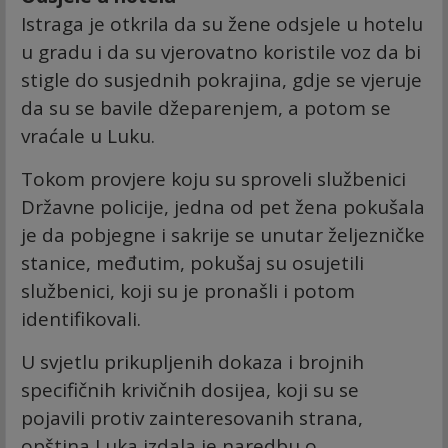
Istraga je otkrila da su žene odsjele u hotelu
u gradu i da su vjerovatno koristile voz da bi
stigle do susjednih pokrajina, gdje se vjeruje
da su se bavile džeparenjem, a potom se
vraćale u Luku.
Tokom provjere koju su sproveli službenici
Državne policije, jedna od pet žena pokušala
je da pobjegne i sakrije se unutar željezničke
stanice, međutim, pokušaj su osujetili
službenici, koji su je pronašli i potom
identifikovali.
U svjetlu prikupljenih dokaza i brojnih
specifičnih krivičnih dosijea, koji su se
pojavili protiv zainteresovanih strana,
opština Luka izdala je naredbu o