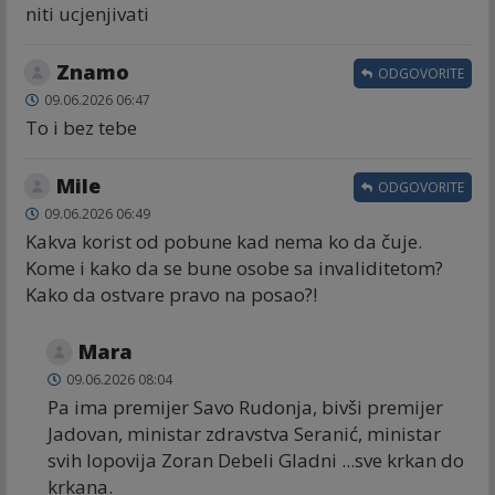
niti ucjenjivati
Znamo
ODGOVORITE
09.06.2026 06:47
To i bez tebe
Mile
ODGOVORITE
09.06.2026 06:49
Kakva korist od pobune kad nema ko da čuje.
Kome i kako da se bune osobe sa invaliditetom?
Kako da ostvare pravo na posao?!
Mara
09.06.2026 08:04
Pa ima premijer Savo Rudonja, bivši premijer
Jadovan, ministar zdravstva Seranić, ministar
svih lopovija Zoran Debeli Gladni ...sve krkan do
krkana.