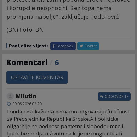
i korupcije neophodni. Bez toga nema
promjena nabolje", zaključuje Todorović.
(BN) Foto: BN
Podijelite vijest:
Facebook
Twitter
Komentari
/
6
OSTAVITE KOMENTAR
Milutin
ODGOVORITE
09.06.2026 02:29
I onda neki kažu da nemamo odgovarajuću ličnost
za Predsjednika Republike Srpske.Ali političke
oligarhije ne podnose pametne i slobodoumne i
ljude bez mrlja u životu na koje ne mogu uticati