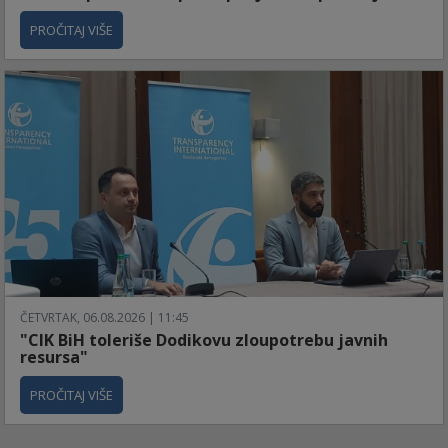
PROČITAJ VIŠE
ČETVRTAK, 06.08.2026 | 11:45
"CIK BiH toleriše Dodikovu zloupotrebu javnih
resursa"
PROČITAJ VIŠE