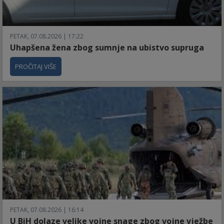
PETAK, 07.08.2026 | 17:22
Uhapšena žena zbog sumnje na ubistvo supruga
PROČITAJ VIŠE
PETAK, 07.08.2026 | 16:14
U BiH dolaze velike vojne snage zbog vojne vježbe