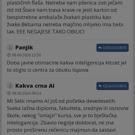
plastičnih flaša. Netreba nam pšenica zob ječam
itd itd.Štace nam trava krave ce jesti karton od
bespotrebne ambalaže.žvakati plastiku kao
žvake.Bebama netreba majčino mlijeko ima bebi
lak. EEE NEGAJESE TAKO OBILICI
Panjik
ODGOVORITE
06.06.2026 22:50
Doba javne otimacine kakva inteligencija klozet jel
to stiglo iz centra za obuku lopova
Kakva crna AI
ODGOVORITE
08.06.2026 06:54
Mi Sebi imamo AI još od početka devedesetih.
Svaka lažna diploma, fakulteta, srednjw ili osnovne
škole, nekog "onlajn" kursa, sve je to bještačka
intelogancija. Zbavio negdje doktorat, ne zna
prosto proširenu rečenicu majmun da sastavi.