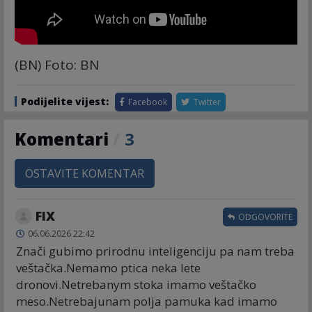
(BN) Foto: BN
Podijelite vijest:
Facebook
Twitter
Komentari
/
3
OSTAVITE KOMENTAR
FIX
ODGOVORITE
06.06.2026 22:42
Znači gubimo prirodnu inteligenciju pa nam treba
veštačka.Nemamo ptica neka lete
dronovi.Netrebanym stoka imamo veštačko
meso.Netrebajunam polja pamuka kad imamo