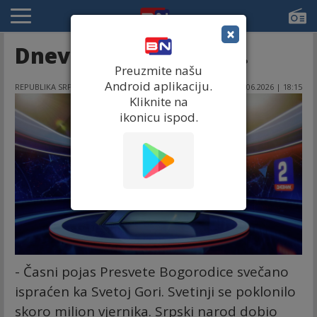
×
Dnevnik 2 06.06.2026.
Preuzmite našu
Android aplikaciju.
REPUBLIKA SRPSKA
06.06.2026 | 18:15
Kliknite na
ikonicu ispod.
- Časni pojas Presvete Bogorodice svečano
ispraćen ka Svetoj Gori. Svetinji se poklonilo
skoro milion vjernika. Srpski narod dobio