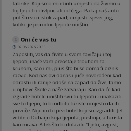
fabrike. Koji smo mi idioti umjesto da živimo u
toj ljepoti i divljini, ali od čega. Pa taj naš auto
put što vozi istok zapad, umjesto sjever jug,
koliko je prirodne ljepote uništio.
Oni će vas tu
07.06.2026 20:33
Zaposliti, vas da živite u svom zavičaju i toj
ljepoti, inače vam preostaje trbuhom za
kruhom, kao i mi, plus što bi se domaći biznis
razvio. Kod nas ovi danas i juče novorođeni kad
odrastu ili ranije odoše na zapad da žive, tamo
u njihove škole a naše zatvaraju. Kao da će kad
izgrade hotele uništiti svu tu ljepotu i unakaziti
sve to lijepo, to bi odbilo turiste umjesto da ih
privuče. Nije im to prvi hotel koji su izgradili. Jel
vidite u Dubaiju koja ljepota, pustinja, a turista
kao mrava. A tek što bi dolazile "Ljeto, avgust,