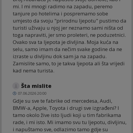
mi. I mi mnogi radimo na zapadu, peremo
tanjure po hotelima i pospremamo sobe
umjesto da svoju "prirodnu ljepotu" pustimo da
turisti uživaju u njoj jer neznamo sami ništa od
toga napraviti, jer smo proleteri, ne poduzetnici.
Ovako sva ta ljepota je divljina. Moja kuća na
selu, samo imam da nečim svake godine da ne
izraste u divljinu dok sam ja na zapadu.
Zamislite samo, to je takva ljepota ali šta vrijedi
kad nema turista.
Šta mislite
07.06.2026 20:00
Gdje su sve te fabrike od mercedesa, Audi,
BMW-a, Apple, Toyota i drugi sve izgrađeni? I
tamo okolo žive isto ljudi koji u tim fabrikama
rade, i mi isto. Mi imamo svu tu ljepotu, divljinu,
i napuštamo sve, odlazimo tamo gdje su