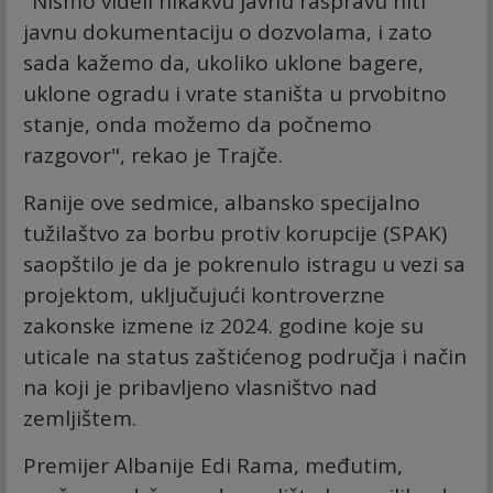
"Nismo videli nikakvu javnu raspravu niti
javnu dokumentaciju o dozvolama, i zato
sada kažemo da, ukoliko uklone bagere,
uklone ogradu i vrate staništa u prvobitno
stanje, onda možemo da počnemo
razgovor", rekao je Trajče.
Ranije ove sedmice, albansko specijalno
tužilaštvo za borbu protiv korupcije (SPAK)
saopštilo je da je pokrenulo istragu u vezi sa
projektom, uključujući kontroverzne
zakonske izmene iz 2024. godine koje su
uticale na status zaštićenog područja i način
na koji je pribavljeno vlasništvo nad
zemljištem.
Premijer Albanije Edi Rama, međutim,