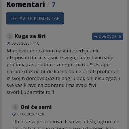
Komentari
/
7
OSTAVITE KOMENTAR
Kuga se širi
ODGOVORITE
06.06.2026 17:10
Munjevitom brzinom nasilni predsjednici
utripovali da su vlasnici svega,pa protivno volji
građana,rasprodaju I zemlju i narod!!!Ustajte
narode dok ne bude kasno,da ne bi bili protjerani
iz svojih domova.Gazite bagru dok oni nisu zgazili
sve vas!Pravo na odbranu ima svaki živi
stvorili,upamtite to!!!
Oni će sami
07.06.2026 16:36
Otići iz svojih domova ili su već otišli, ogroman
broj Albanaca je napustio svoje domove, kao i