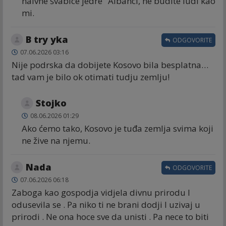
naivne švabice jedre" Albanci, ne budite ludi kao
mi.
B try yka
ODGOVORITE
07.06.2026 03:16
Nije podrska da dobijete Kosovo bila besplatna…
tad vam je bilo ok otimati tudju zemlju!
Stojko
08.06.2026 01:29
Ako ćemo tako, Kosovo je tuđa zemlja svima koji
ne žive na njemu.
Nada
ODGOVORITE
07.06.2026 06:18
Zaboga kao gospodja vidjela divnu prirodu I
odusevila se . Pa niko ti ne brani dodji I uzivaj u
prirodi . Ne ona hoce sve da unisti . Pa nece to biti