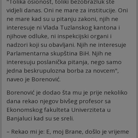
"Tolika osionost, toliki bezobrazluk ste
vidjeli danas. Oni ne mare za institucije. Oni
ne mare kad su u pitanju zakoni, njih ne
interesuje ni Vlada Tuzlanskog kantona i
njihove odluke, ni inspekcijski organi i
nadzori koji su obavljani. Njih ne interesuje
Parlamentarna skupština BiH. Njih ne
interesuju poslanička pitanja, nego samo
jedna beskrupulozna borba za novcem",
naveo je Borenović.
Borenović je dodao šta mu je prije nekoliko
dana rekao njegov bivšeg profesor sa
Ekonomskog fakulteta Univerziteta u
Banjaluci kad su se sreli.
– Rekao mi je: E, moj Brane, došlo je vrijeme