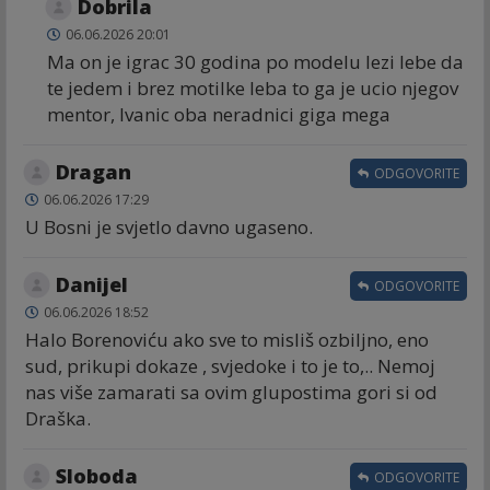
Dobrila
06.06.2026 20:01
Ma on je igrac 30 godina po modelu lezi lebe da
te jedem i brez motilke leba to ga je ucio njegov
mentor, Ivanic oba neradnici giga mega
Dragan
ODGOVORITE
06.06.2026 17:29
U Bosni je svjetlo davno ugaseno.
Danijel
ODGOVORITE
06.06.2026 18:52
Halo Borenoviću ako sve to misliš ozbiljno, eno
sud, prikupi dokaze , svjedoke i to je to,.. Nemoj
nas više zamarati sa ovim glupostima gori si od
Draška.
Sloboda
ODGOVORITE