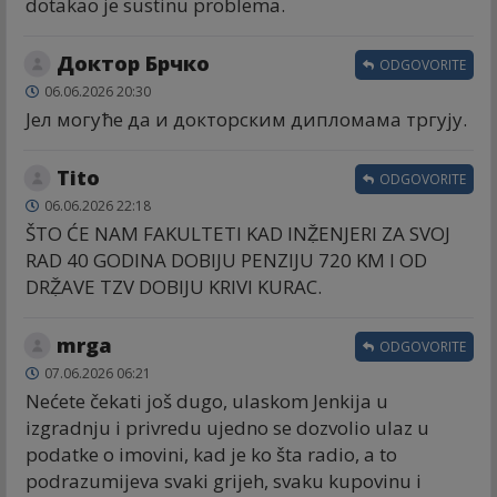
dotakao je sustinu problema.
Доктор Брчко
ODGOVORITE
06.06.2026 20:30
Јел могуће да и докторским дипломама тргују.
Tito
ODGOVORITE
06.06.2026 22:18
ŠTO ĆE NAM FAKULTETI KAD INẒ̌ENJERI ZA SVOJ
RAD 40 GODINA DOBIJU PENZIJU 720 KM I OD
DRẒ̌AVE TZV DOBIJU KRIVI KURAC.
mrga
ODGOVORITE
07.06.2026 06:21
Nećete čekati još dugo, ulaskom Jenkija u
izgradnju i privredu ujedno se dozvolio ulaz u
podatke o imovini, kad je ko šta radio, a to
podrazumijeva svaki grijeh, svaku kupovinu i