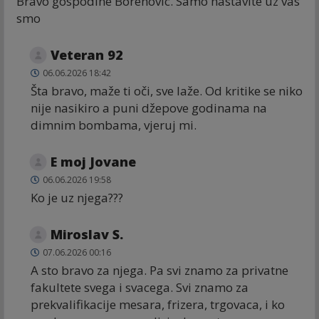
Bravo gospodine Borenovic. Samo nastavite uz vas
smo
Veteran 92
06.06.2026 18:42
Šta bravo, maže ti oči, sve laže. Od kritike se niko
nije nasikiro a puni džepove godinama na
dimnim bombama, vjeruj mi.
E moj Jovane
06.06.2026 19:58
Ko je uz njega???
Miroslav S.
07.06.2026 00:16
A sto bravo za njega. Pa svi znamo za privatne
fakultete svega i svacega. Svi znamo za
prekvalifikacije mesara, frizera, trgovaca, i ko