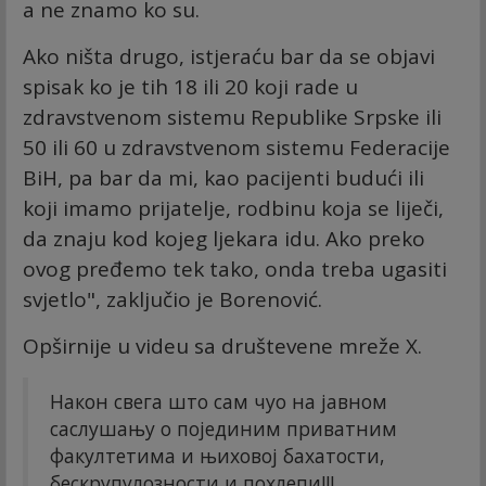
a ne znamo ko su.
Ako ništa drugo, istjeraću bar da se objavi
spisak ko je tih 18 ili 20 koji rade u
zdravstvenom sistemu Republike Srpske ili
50 ili 60 u zdravstvenom sistemu Federacije
BiH, pa bar da mi, kao pacijenti budući ili
koji imamo prijatelje, rodbinu koja se liječi,
da znaju kod kojeg ljekara idu. Ako preko
ovog pređemo tek tako, onda treba ugasiti
svjetlo", zaključio je Borenović.
Opširnije u videu sa društevene mreže X.
Након свега што сам чуо на јавном
саслушању о појединим приватним
факултетима и њиховој бахатости,
бескрупулозности и похлепи!!!