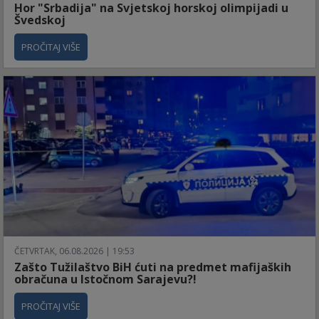
Hor "Srbadija" na Svjetskoj horskoj olimpijadi u
Švedskoj
PROČITAJ VIŠE
ČETVRTAK, 06.08.2026 | 19:53
Zašto Tužilaštvo BiH ćuti na predmet mafijaških
obračuna u Istočnom Sarajevu?!
PROČITAJ VIŠE