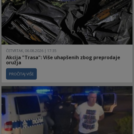
ČETVRTAK, 06.08.2026 | 17:35
Akcija "Trasa": Više uhapšenih zbog preprodaje
oružja
PROČITAJ VIŠE