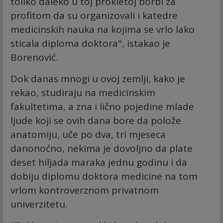
toliko daleko u toj prokletoj borbi za
profitom da su organizovali i katedre
medicinskih nauka na kojima se vrlo lako
sticala diploma doktora", istakao je
Borenović.
Dok danas mnogi u ovoj zemlji, kako je
rekao, studiraju na medicinskim
fakultetima, a zna i lično pojedine mlade
ljude koji se ovih dana bore da polože
anatomiju, uče po dva, tri mjeseca
danonoćno, nekima je dovoljno da plate
deset hiljada maraka jednu godinu i da
dobiju diplomu doktora medicine na tom
vrlom kontroverznom privatnom
univerzitetu.