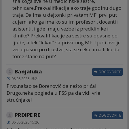
zna koga sve ne u medicinske sestre,
tehnicare.Prekvalifikacija ako traje godinu dugo
traje. Da ima u dejtonki privatam MF, prvi put
cujem, ako ga ima ko su im profesori, docenti i
asistenti, i gde imaju vezbe iz predklinike i
klinike? Prekvalifikacije za sestre su opasne po
ljude, a tek "lekar" sa privatnog MF. Ljudi ovo je
vec opasno po drustvo, sta se ceka, ima li ko da
tome stane na put?
Banjaluka
ODGOVORITE
06.06.2026 15:21
Prvo,našao se Borenović da nešto priča!
Drugo,neka pogleda u PSS pa da vidi vrle
stručnjake!
PRDIPE RE
ODGOVORITE
06.06.2026 15:26