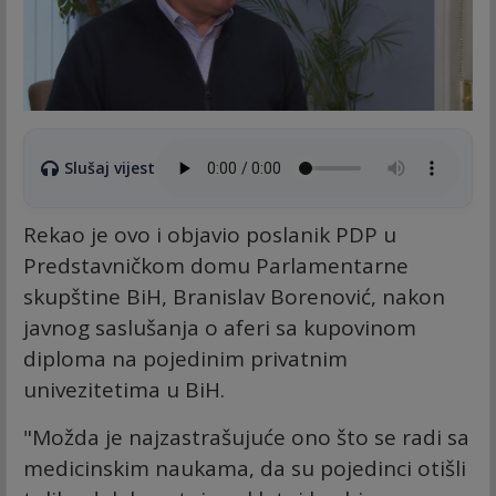
Slušaj vijest
Rekao je ovo i objavio poslanik PDP u
Predstavničkom domu Parlamentarne
skupštine BiH, Branislav Borenović, nakon
javnog saslušanja o aferi sa kupovinom
diploma na pojedinim privatnim
univezitetima u BiH.
"Možda je najzastrašujuće ono što se radi sa
medicinskim naukama, da su pojedinci otišli