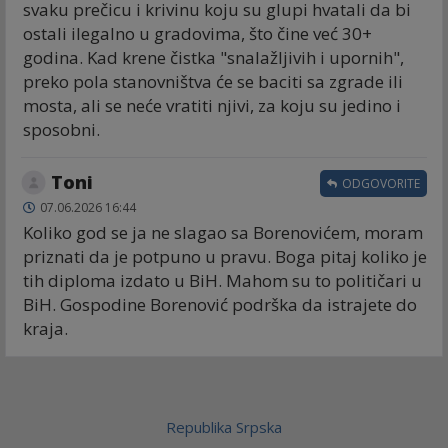
svaku prečicu i krivinu koju su glupi hvatali da bi
ostali ilegalno u gradovima, što čine već 30+
godina. Kad krene čistka "snalažljivih i upornih",
preko pola stanovništva će se baciti sa zgrade ili
mosta, ali se neće vratiti njivi, za koju su jedino i
sposobni.
Toni
ODGOVORITE
07.06.2026 16:44
Koliko god se ja ne slagao sa Borenovićem, moram
priznati da je potpuno u pravu. Boga pitaj koliko je
tih diploma izdato u BiH. Mahom su to političari u
BiH. Gospodine Borenović podrška da istrajete do
kraja.
Republika Srpska