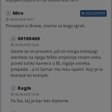
Miro
ODGOVORITE
06.06.2026 16:51
Provaljen si Brane, znamo za koga igraš...
00100400
06.06.2026 18:45
Davno se on provalio, još on onoga kobajagi
atentata na njega.Ništa smjesnije nisam vidio,
pored toliko kamera u BL nigdje snimka
prepada....a ni šamar mu nisu opalili. Koji je to
kvanjak ko kutnjak.
Ragib
06.06.2026 19:36
Pa šta, taj je bar bez diplome.