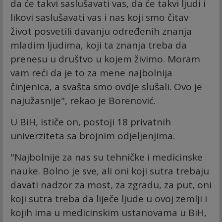
da će takvi saslušavati vas, da će takvi ljudi i
likovi saslušavati vas i nas koji smo čitav
život posvetili davanju određenih znanja
mladim ljudima, koji ta znanja treba da
prenesu u društvo u kojem živimo. Moram
vam reći da je to za mene najbolnija
činjenica, a svašta smo ovdje slušali. Ovo je
najužasnije", rekao je Borenović.
U BiH, ističe on, postoji 18 privatnih
univerziteta sa brojnim odjeljenjima.
"Najbolnije za nas su tehničke i medicinske
nauke. Bolno je sve, ali oni koji sutra trebaju
davati nadzor za most, za zgradu, za put, oni
koji sutra treba da liječe ljude u ovoj zemlji i
kojih ima u medicinskim ustanovama u BiH,