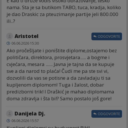
E kad ti druze vodis visoko obrazovanje, tesko
nama. Sta je sa butikom TABO, tuca, kradja, koliko
je dao Draskic za pteuzimanje partije jeli 800.000
ili..?
Aristotel
ODGOVORITE
06.06.2026 15:30
Ako pročešljate i poništite diplome,ostajemo bez
političara, direktora, prosvjetara..... a bogme i
cvjećara, mesara ...... Javna je tajna da se kupuje
sve a da narod to plaća! Čudi me pa ste svi vi,
dozvolili da vas se potisne a da zavladaju ti sa
kupljenom diplomom! Tuga i žalost, dobar
predizborni trik! I Draškić je mahao diplomama
doma zdravlja i šta bi!? Samo postalo još gore!
Danijela Dj.
ODGOVORITE
06.06.2026 15:57
Kupljeni diplomci su buducnost BiH!