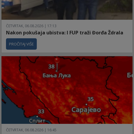
ČETVRTAK, 06.08.2026 | 17:13
Nakon pokušaja ubistva: I FUP traži Đorđa Ždrala
PROČITAJ VIŠE
ČETVRTAK, 06.08.2026 | 16:45