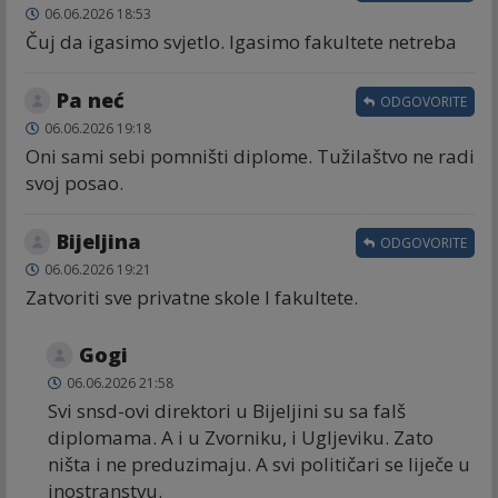
06.06.2026 18:53
Čuj da igasimo svjetlo. Igasimo fakultete netreba
Pa neć
ODGOVORITE
06.06.2026 19:18
Oni sami sebi pomništi diplome. Tužilaštvo ne radi
svoj posao.
Bijeljina
ODGOVORITE
06.06.2026 19:21
Zatvoriti sve privatne skole I fakultete.
Gogi
06.06.2026 21:58
Svi snsd-ovi direktori u Bijeljini su sa falš
diplomama. A i u Zvorniku, i Ugljeviku. Zato
ništa i ne preduzimaju. A svi političari se liječe u
inostranstvu.