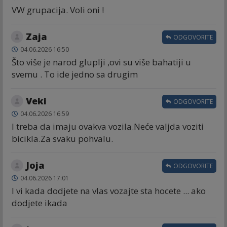
VW grupacija. Voli oni !
Zaja
ODGOVORITE
04.06.2026 16:50
Što više je narod gluplji ,ovi su više bahatiji u
svemu . To ide jedno sa drugim
Veki
ODGOVORITE
04.06.2026 16:59
I treba da imaju ovakva vozila.Neće valjda voziti
bicikla.Za svaku pohvalu.
Joja
ODGOVORITE
04.06.2026 17:01
I vi kada dodjete na vlas vozajte sta hocete ... ako
dodjete ikada