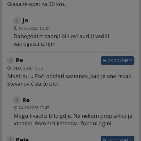
Glasajte opet za 50 km.
Ja
04.06.2026 18:35
Dabogdaim zadnji bili ovi audiji.vadili
vatrogasci iz njih
Ре
ODGOVORITE
04.06.2026 15:56
Mogli su u Foči održati sastanak ,kad je ono rekao
Stevanović da će biti.
Re
04.06.2026 23:47
Mogu livadići bilo gdje. Na nekom proplanku je
idealno. Potomci kmetova..čobani agini.
Pale
ODGOVORITE