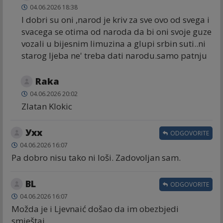
04.06.2026 18:38
I dobri su oni ,narod je kriv za sve ovo od svega i
svacega se otima od naroda da bi oni svoje guze
vozali u bijesnim limuzina a glupi srbin suti..ni
starog ljeba ne' treba dati narodu.samo patnju
Raka
04.06.2026 20:02
Zlatan Klokic
Ухх
ODGOVORITE
04.06.2026 16:07
Pa dobro nisu tako ni loši. Zadovoljan sam.
BL
ODGOVORITE
04.06.2026 16:07
Možda je i Ljevnaić došao da im obezbjedi
smještaj.