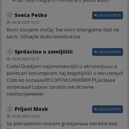
Sveta Petko
ODGOVORITE
04.06.2026 16:12
Borci socijalni slučaj. Sve ovim bitangama dali na
tacni. Uživajte stoko bezobrazna.
Sprdacina u zemljiiiiii
ODGOVORITE
04.06.2026 16:15
Cuda! Gradjani najsiromasnijiii u okruzenjuuu a
politicari korumpirani naj bogatijiiiiii u okruzenju!!
Cisto ko suzaaaa!!!! LOPOVLUKKKKK!!! PLjackaaa
stoljecaaa! Lopovi zarobili sve drzavne
institucijeeeeee!
Prljavi Mask
ODGOVORITE
04.06.2026 16:20
Sa pokradenim novcem gradjanaaa odradio kod