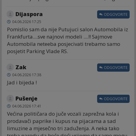
Dijaspora
ODGOVORITE
04.06.2026 17:25
Pomislio sam da nije Putujuci salon Automobila iz
Frankfurta....sve najnovi modeli ....!! Sajmove
Automobila neteeba posjecivati trebamo samo
posjetit Parking Vlade RS.
Zak
ODGOVORITE
04.06.2026 17:38
Jad i bijeda !
Pušenje
ODGOVORITE
04.06.2026 17:41
Većina političara do juče vozali zaprežna kola i
prodavači paprike i kupus na pijacama a sad
limuzine a mjesečno tri zaduženja. A neka tako
treba narodu da hoće doći vrijeme da samo mogu