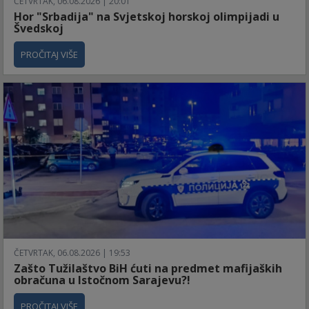
ČETVRTAK, 06.08.2026 | 20:01
Hor "Srbadija" na Svjetskoj horskoj olimpijadi u
Švedskoj
PROČITAJ VIŠE
ČETVRTAK, 06.08.2026 | 19:53
Zašto Tužilaštvo BiH ćuti na predmet mafijaških
obračuna u Istočnom Sarajevu?!
PROČITAJ VIŠE