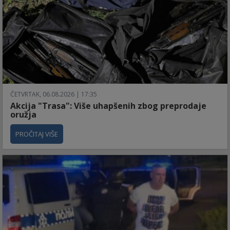
ČETVRTAK, 06.08.2026 | 17:35
Akcija "Trasa": Više uhapšenih zbog preprodaje
oružja
PROČITAJ VIŠE