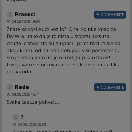
Praseci
ODGOVORITE
04.06.2026 16:09
Znate ko vozi Audi vozilo?! Onaj ko nije imao za
BMW-a.. tako da je to nista u svijetu luksuza,
druga je stvar sto su glupaci i primitivci misle da
ako ukradu od naroda dobijaju vise postovanja,
sto je istina jer nam je narod glup kao tocak!
Izvinjavam se tockovima oni su korisni za razliku
od naroda!
Rade
ODGOVORITE
04.06.2026 16:11
Svaka čast,za pohvalu.
?
04.06.2026 20:39
A zar nisu mogla tri ministra u jedno auto?