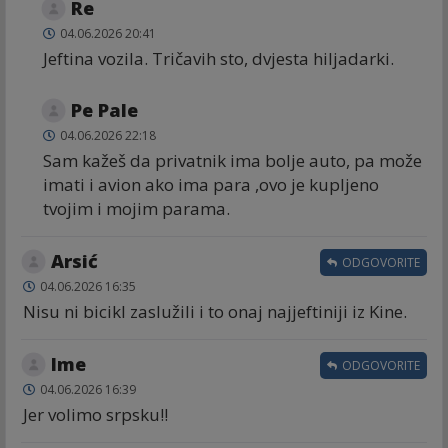
Re
04.06.2026 20:41
Jeftina vozila. Tričavih sto, dvjesta hiljadarki.
Ре Pale
04.06.2026 22:18
Sam kažeš da privatnik ima bolje auto, pa može
imati i avion ako ima para ,ovo je kupljeno
tvojim i mojim parama.
Arsić
ODGOVORITE
04.06.2026 16:35
Nisu ni bicikl zaslužili i to onaj najjeftiniji iz Kine.
Ime
ODGOVORITE
04.06.2026 16:39
Jer volimo srpsku!!