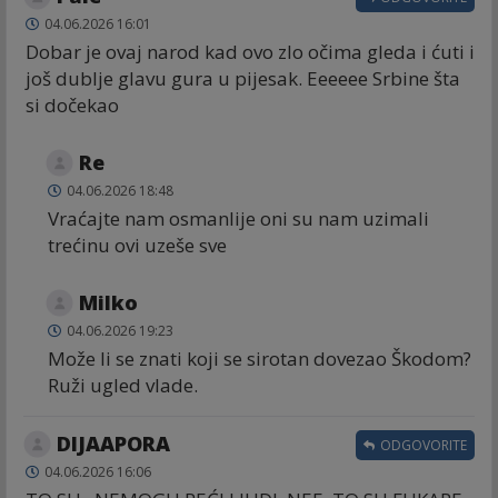
04.06.2026 16:01
Dobar je ovaj narod kad ovo zlo očima gleda i ćuti i
još dublje glavu gura u pijesak. Eeeeee Srbine šta
si dočekao
Re
04.06.2026 18:48
Vraćajte nam osmanlije oni su nam uzimali
trećinu ovi uzeše sve
Milko
04.06.2026 19:23
Može li se znati koji se sirotan dovezao Škodom?
Ruži ugled vlade.
DIJAAPORA
ODGOVORITE
04.06.2026 16:06