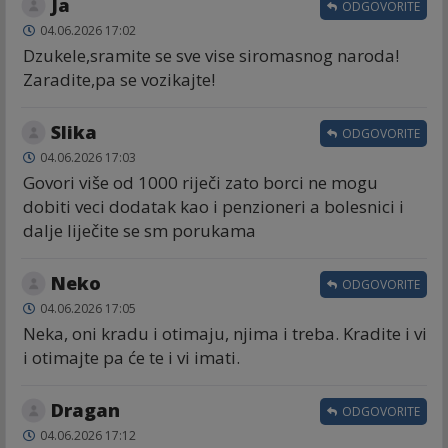
Ja
ODGOVORITE
04.06.2026 17:02
Dzukele,sramite se sve vise siromasnog naroda!
Zaradite,pa se vozikajte!
Slika
ODGOVORITE
04.06.2026 17:03
Govori više od 1000 riječi zato borci ne mogu
dobiti veci dodatak kao i penzioneri a bolesnici i
dalje liječite se sm porukama
Neko
ODGOVORITE
04.06.2026 17:05
Neka, oni kradu i otimaju, njima i treba. Kradite i vi
i otimajte pa će te i vi imati.
Dragan
ODGOVORITE
04.06.2026 17:12