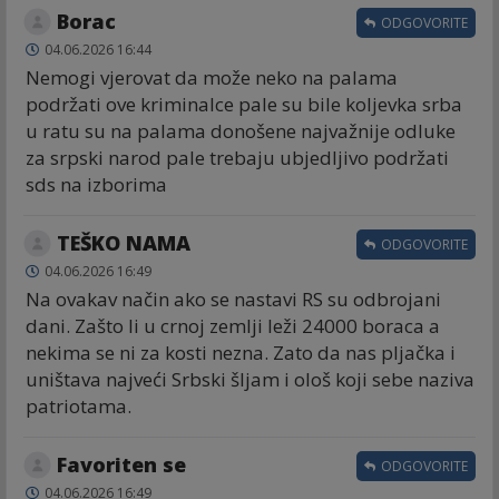
Borac
ODGOVORITE
04.06.2026 16:44
Nemogi vjerovat da može neko na palama
podržati ove kriminalce pale su bile koljevka srba
u ratu su na palama donošene najvažnije odluke
za srpski narod pale trebaju ubjedljivo podržati
sds na izborima
TEŠKO NAMA
ODGOVORITE
04.06.2026 16:49
Na ovakav način ako se nastavi RS su odbrojani
dani. Zašto li u crnoj zemlji leži 24000 boraca a
nekima se ni za kosti nezna. Zato da nas pljačka i
uništava najveći Srbski šljam i ološ koji sebe naziva
patriotama.
Favoriten se
ODGOVORITE
04.06.2026 16:49