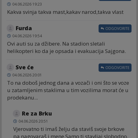
04.06.2026 19:23
Kakva svinja takva mast,kakav narod,takva vlast
Furda
ODGOVORITE
04.06.2026 19:54
Ovi auti su za džibere. Na stadion sletali
helikopteri ko da je opsada i evakuacija Sajgona.
Sve će
ODGOVORITE
04.06.2026 20:01
To na doboš jednog dana a vozači i oni što se voze
u zatamljenim staklima u tim vozilima morat će u
prodekanu...
Re za Brku
04.06.2026 20:51
Vjerovatno ti imaš želju da staviš svoje brkove
pa nagovaraš i mene.Samo ti stavljaj slobodno.