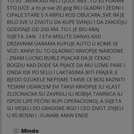
TO SU ..NEMOGU REĆI LJUDI..NEE..TO SU FUKARE
STO JUCE .a to je sve 20 gog BILI GLADNI I ZEDNI I
CIPALE STARE 5 X KRPILI KOD OBUCARA..SVE IM JE
BILO SVE U ZIVOTU DA KUPE SVINJU I DA ZAKOÖJU
GODISNJE OD 200 KM..TO I. JE BIO KRAJ
SVJETA..SAN ..I STA MISLITE DANAS KAD
DRZAVNIM ÜARAMA KUPUJE AUTO U KOME SE
VOZI..KAKVI SU TO GLADNICI KRVOPIJE NARODNE
..ZNAM LUCNO BURLE PIJACAR DA JE CEKAO
BOGDU KAD DODE SA PIJACE DA MU UZME PARE I
ONDA IDE PO SELU I LAKTASIMA BITI FRAJER..E
BJEDO DZUKELE NEPISME TAKVE CE BOG KAZNITI
TESKIM UDARCEM SVI TAKVI KRVOPIJE ILI VLAST
ZLOCINACKA SU ZAVRSILI ILI ROBIJA TAMNICA ILI
ISPOD LIPE PEĆINI RUPI OPERACIONOJ..A SVJETA
SU VIDJELI DO GRADISKE BGD I CEO ZIVOT ZIVJELI
U RS BOSNI I ..FUKARE AMIN ENDE
Mindo