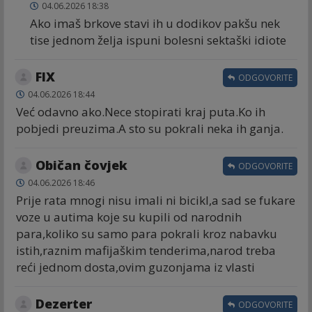
04.06.2026 18:38
Ako imaš brkove stavi ih u dodikov pakšu nek
tise jednom želja ispuni bolesni sektaški idiote
FIX
ODGOVORITE
04.06.2026 18:44
Već odavno ako.Nece stopirati kraj puta.Ko ih
pobjedi preuzima.A sto su pokrali neka ih ganja.
Običan čovjek
ODGOVORITE
04.06.2026 18:46
Prije rata mnogi nisu imali ni bicikl,a sad se fukare
voze u autima koje su kupili od narodnih
para,koliko su samo para pokrali kroz nabavku
istih,raznim mafijaškim tenderima,narod treba
reći jednom dosta,ovim guzonjama iz vlasti
Dezerter
ODGOVORITE