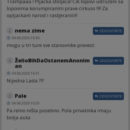
Trampaaa ! Pljacka stoljeca! Cik lopovi udruzeni sa
lopovima korumpiranim prave cirkuss !!!! Za
opljackani narod i rastjeraniii!!
nema zime
ODGOVORITE
04.06.2026 16:30
mogu u tri ture sve stanovnike prevest.
ŽelioBihDaOstanemAnonim
ODGOVORITE
an
04.06.2026 16:31
Nijedna Lada ?!?
Pale
ODGOVORITE
04.06.2026 16:35
Pa.relno ništa posebno. Pola privatnika imaju
bolja auta