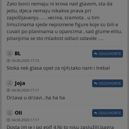
Zato borci nemaju ni krova nad glavom, sta da
jedu, djeca nemaju nikakva prava pri
zapošljavanju........vecina, sramota , u tim
limuzinama sjede nepismene figure koje su bili e
cuvali po planinama u opancima , sad glume elitu,
pitanjima se sto mladost odlazi odavde .....
BL
ODGOVORITE
04.06.2026 17:13
Stoka nek glasa opet za njih,tako nam i treba!
Joja
ODGOVORITE
04.06.2026 17:17
Drzava u drzavi...ha ha ha
Oli
ODGOVORITE
04.06.2026 17:17
Dosta im je i po golf 4.Ni to nisu zaslužili,bagra