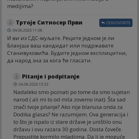
medijima?
Тртоје Ситносер Први
ODGOVORITE
04.06.2026 11:08
И ви из СДС-муљате. Реците једном је ли
Бланјша ваш кандидат или подржавате
Станивуковића. Будите једном експлицитни,
да народ зна за кога ће гласати.
Pitanje i podpitanje
04.06.2026 15:33
Nadaleko smo poznati po tome da smo sujetan
narod ( ali mi to od mila zovemo inat). Šta sad
znači tvoje pitanje? Ako nije blanusa onda za
Dodika glasas? Ne razumijem. Ova generacija i
to što je ispalo iz stare države je uništilo onu
državu i ovu razara 30 godina. Dosta čoveče.
Prepustite kormilo mladjima. Da li je moguće