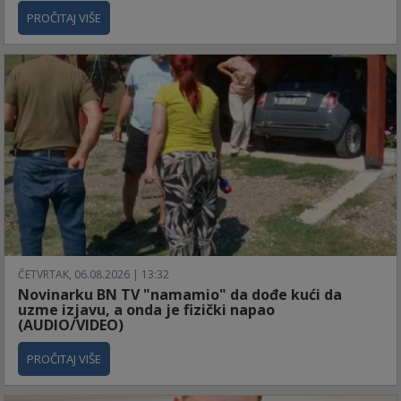
PROČITAJ VIŠE
ČETVRTAK, 06.08.2026 | 13:32
Novinarku BN TV "namamio" da dođe kući da
uzme izjavu, a onda je fizički napao
(AUDIO/VIDEO)
PROČITAJ VIŠE