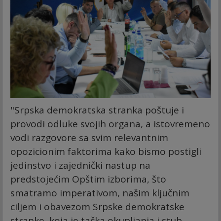
"Srpska demokratska stranka poštuje i
provodi odluke svojih organa, a istovremeno
vodi razgovore sa svim relevantnim
opozicionim faktorima kako bismo postigli
jedinstvo i zajednički nastup na
predstojećim Opštim izborima, što
smatramo imperativom, našim ključnim
ciljem i obavezom Srpske demokratske
stranke, koja je tačka okupljanja i stub