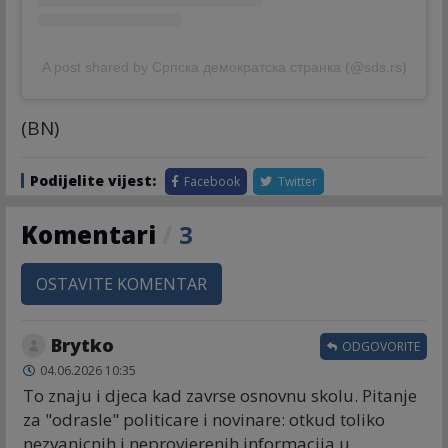
A post shared by Српска демократска странка (@sds.rs)
(BN)
Podijelite vijest:
Facebook
Twitter
Komentari
/
3
OSTAVITE KOMENTAR
Brytko
ODGOVORITE
04.06.2026 10:35
To znaju i djeca kad zavrse osnovnu skolu. Pitanje
za "odrasle" politicare i novinare: otkud toliko
nezvanicnih i neprovjerenih informacija u