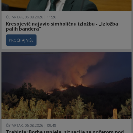
ČETVRTAK, 06.08.2026 | 11:26
Kresojević najavio simboličnu izložbu - „Izložba
palih bandera“
PROČITAJ VIŠE
ČETVRTAK, 06.08.2026 | 09:48
Trebinje: Borba uspjela, situacija sa požarom pod