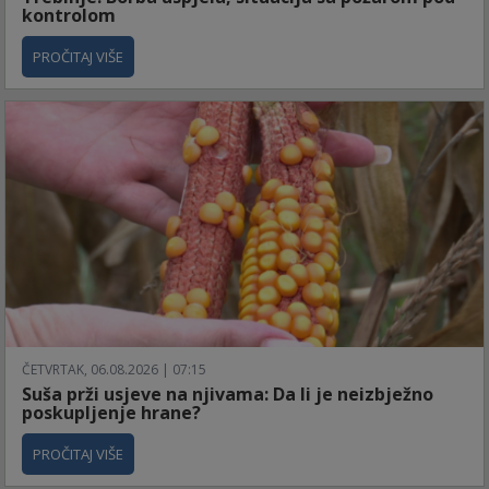
kontrolom
PROČITAJ VIŠE
ČETVRTAK, 06.08.2026 | 07:15
Suša prži usjeve na njivama: Da li je neizbježno
poskupljenje hrane?
PROČITAJ VIŠE