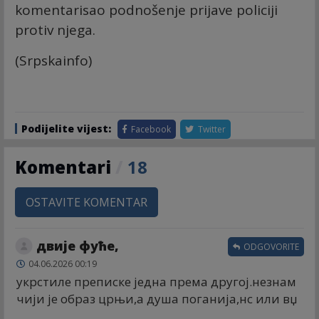
komentarisao podnošenje prijave policiji
protiv njega.
(Srpskainfo)
Podijelite vijest:
Facebook
Twitter
Komentari
/
18
OSTAVITE KOMENTAR
двије фуће,
ODGOVORITE
04.06.2026 00:19
укрстиле преписке једна према другој.незнам
чији је образ црњи,а душа поганија,нс или вџ