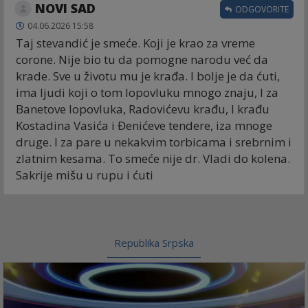
NOVI SAD
ODGOVORITE
04.06.2026 15:58
Taj stevandić je smeće. Koji je krao za vreme
corone. Nije bio tu da pomogne narodu već da
krade. Sve u životu mu je krađa. I bolje je da ćuti,
ima ljudi koji o tom lopovluku mnogo znaju, I za
Banetove lopovluka, Radovićevu krađu, I krađu
Kostadina Vasića i Đenićeve tendere, iza mnoge
druge. I za pare u nekakvim torbicama i srebrnim i
zlatnim kesama. To smeće nije dr. Vladi do kolena.
Sakrije mišu u rupu i ćuti
Republika Srpska