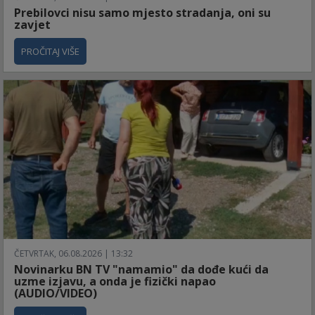
Prebilovci nisu samo mjesto stradanja, oni su
zavjet
PROČITAJ VIŠE
ČETVRTAK, 06.08.2026 | 13:32
Novinarku BN TV "namamio" da dođe kući da
uzme izjavu, a onda je fizički napao
(AUDIO/VIDEO)