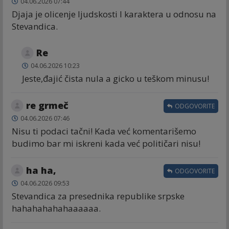
04.06.2026 07:44
Djaja je olicenje ljudskosti I karaktera u odnosu na
Stevandica.
Re
04.06.2026 10:23
Jeste,đajić čista nula a gicko u teškom minusu!
re grmeč
ODGOVORITE
04.06.2026 07:46
Nisu ti podaci tačni! Kada već komentarišemo
budimo bar mi iskreni kada već političari nisu!
ha ha,
ODGOVORITE
04.06.2026 09:53
Stevandica za presednika republike srpske
hahahahahahaaaaaa.