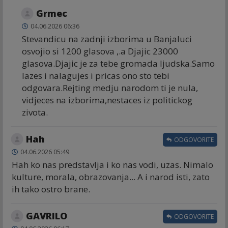
Grmec
04.06.2026 06:36
Stevandicu na zadnji izborima u Banjaluci
osvojio si 1200 glasova ,.a Djajic 23000
glasova.Djajic je za tebe gromada ljudska.Samo
lazes i nalagujes i pricas ono sto tebi
odgovara.Rejting medju narodom ti je nula,
vidjeces na izborima,nestaces iz politickog
zivota.
Hah
ODGOVORITE
04.06.2026 05:49
Hah ko nas predstavlja i ko nas vodi, uzas. Nimalo
kulture, morala, obrazovanja... A i narod isti, zato
ih tako ostro brane.
GAVRILO
ODGOVORITE