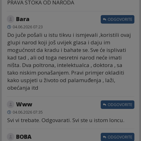
PRAVA STOKA OD NARODA
Bara
ODGOVORITE
04.06.2026 07:23
Do juče pošali u istu tikvu i ismjevali ,koristili ovaj
glupi narod koji još uvijek glasa i daju im
mogućnost da kradu i bahate se. Sve će isplivati
kad tad , ali od toga nesretni narod neće imati
ništa. Dva poltrona, intelektualca , doktora , sa
tako niskim ponašanjem. Pravi primjer okladiti
kako uspjeti u životo od palamuđenja , laži,
obećanja itd
Www
ODGOVORITE
04.06.2026 07:35
Svi vi trebate. Odgovarati. Svi ste u istom loncu.
BOBA
ODGOVORITE