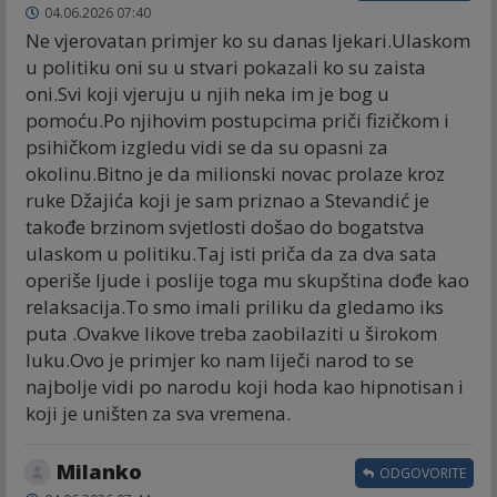
04.06.2026 07:40
Ne vjerovatan primjer ko su danas ljekari.Ulaskom
u politiku oni su u stvari pokazali ko su zaista
oni.Svi koji vjeruju u njih neka im je bog u
pomoću.Po njihovim postupcima priči fizičkom i
psihičkom izgledu vidi se da su opasni za
okolinu.Bitno je da milionski novac prolaze kroz
ruke Džajića koji je sam priznao a Stevandić je
takođe brzinom svjetlosti došao do bogatstva
ulaskom u politiku.Taj isti priča da za dva sata
operiše ljude i poslije toga mu skupština dođe kao
relaksacija.To smo imali priliku da gledamo iks
puta .Ovakve likove treba zaobilaziti u širokom
luku.Ovo je primjer ko nam liječi narod to se
najbolje vidi po narodu koji hoda kao hipnotisan i
koji je uništen za sva vremena.
Milanko
ODGOVORITE