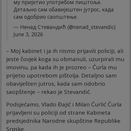
му пријетио употребом пиштоља.
Детаљно сам обавијештен јутрос, када
сам одобрио саопштење.
— Ненад Стевандић (@nenad_stevandic)
June 3, 2026
– Moj kabinet i ja ih nismo prijavili policiji, ali
jeste čovjek koga su obmanuli, uzurpirali mu
imovinu, pa kada ih je prozreo – Ćurla mu
prijetio upotrebom pištolja. Detaljno sam
obaviješten jutros, kada sam odobrio
saopštenje – rekao je Stevandić.
Podsjećamo, Vlado Đajić i Milan Ćurlić Ćurla
prijavljeni su policiji od strane Kabineta
predsjednika Narodne skupštine Republike
Srpske.