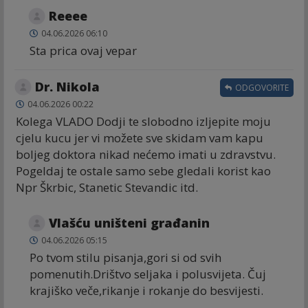
Reeee
04.06.2026 06:10
Sta prica ovaj vepar
Dr. Nikola
ODGOVORITE
04.06.2026 00:22
Kolega VLADO Dodji te slobodno izljepite moju
cjelu kucu jer vi možete sve skidam vam kapu
boljeg doktora nikad nećemo imati u zdravstvu.
Pogeldaj te ostale samo sebe gledali korist kao
Npr Škrbic, Stanetic Stevandic itd.
Vlašću uništeni građanin
04.06.2026 05:15
Po tvom stilu pisanja,gori si od svih
pomenutih.Drištvo seljaka i polusvijeta. Čuj
krajiško veče,rikanje i rokanje do besvijesti.