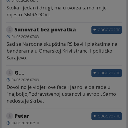
04.06.2026 06:17
Stoka i jedan i drugi, ma u tvorza tamo im je
mjesto. SMRADOVI.
Sunovrat bez povratka
ODGOVORITE
04.06.2026 07:03
Sad se Narodna skupština RS bavi I plakatima na
banderama u Omarskoj.Krivi stranci I političko
Sarajevo.
G....
ODGOVORITE
04.06.2026 07:09
Dovoljno je vidjeti ove face i jasno je da rade u
"najboljoj" zdravstvenoj ustanovi u evropi. Samo
nedostaje škrba.
Petar
ODGOVORITE
04.06.2026 07:10