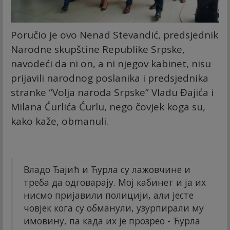
Poručio je ovo Nenad Stevandić, predsjednik
Narodne skupštine Republike Srpske,
navodeći da ni on, a ni njegov kabinet, nisu
prijavili narodnog poslanika i predsjednika
stranke “Volja naroda Srpske” Vladu Đajića i
Milana Ćurlića Ćurlu, nego čovjek koga su,
kako kaže, obmanuli.
Владо Ђајић и Ћурла су лажовчине и
треба да одговарају. Мој кабинет и ја их
нисмо пријавили полицији, али јесте
човјек кога су обманули, узурпирали му
имовину, па када их је прозрео - Ћурла