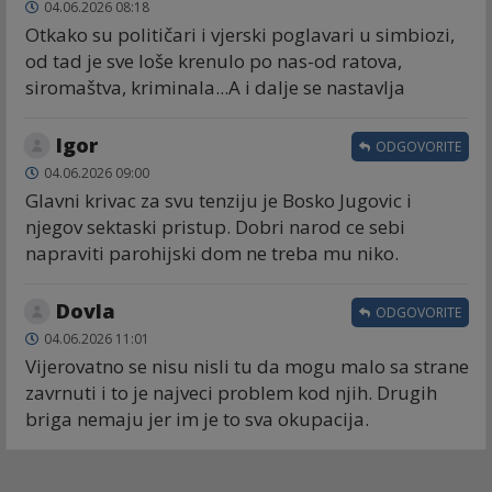
04.06.2026 08:18
Otkako su političari i vjerski poglavari u simbiozi,
od tad je sve loše krenulo po nas-od ratova,
siromaštva, kriminala...A i dalje se nastavlja
Igor
ODGOVORITE
04.06.2026 09:00
Glavni krivac za svu tenziju je Bosko Jugovic i
njegov sektaski pristup. Dobri narod ce sebi
napraviti parohijski dom ne treba mu niko.
Dovla
ODGOVORITE
04.06.2026 11:01
Vijerovatno se nisu nisli tu da mogu malo sa strane
zavrnuti i to je najveci problem kod njih. Drugih
briga nemaju jer im je to sva okupacija.