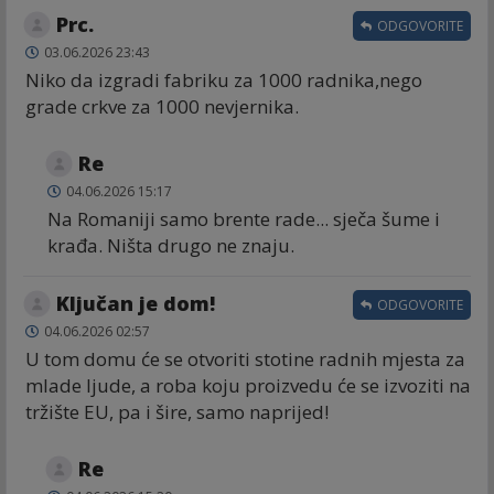
Prc.
ODGOVORITE
03.06.2026 23:43
Niko da izgradi fabriku za 1000 radnika,nego
grade crkve za 1000 nevjernika.
Re
04.06.2026 15:17
Na Romaniji samo brente rade... sječa šume i
krađa. Ništa drugo ne znaju.
Ključan je dom!
ODGOVORITE
04.06.2026 02:57
U tom domu će se otvoriti stotine radnih mjesta za
mlade ljude, a roba koju proizvedu će se izvoziti na
tržište EU, pa i šire, samo naprijed!
Re