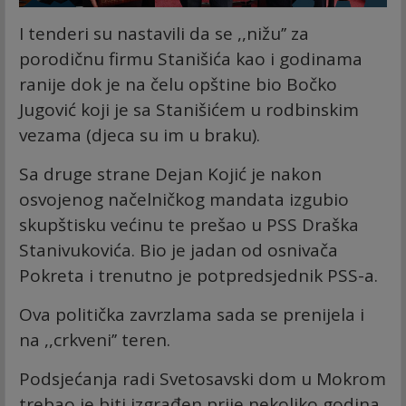
I tenderi su nastavili da se ,,nižu’’ za
porodičnu firmu Stanišića kao i godinama
ranije dok je na čelu opštine bio Bočko
Jugović koji je sa Stanišićem u rodbinskim
vezama (djeca su im u braku).
Sa druge strane Dejan Kojić je nakon
osvojenog načelničkog mandata izgubio
skupštisku većinu te prešao u PSS Draška
Stanivukovića. Bio je jadan od osnivača
Pokreta i trenutno je potpredsjednik PSS-a.
Ova politička zavrzlama sada se prenijela i
na ,,crkveni’’ teren.
Podsjećanja radi Svetosavski dom u Mokrom
trebao je biti izgrađen prije nekoliko godina,