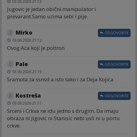
03.06.2026 21:12
Jugovic je jedan obični.manipulator i
prevarant.Samo uzima sebi i pije.
Mirko
ODGOVORITE
03.06.2026 21:12
Ovog Aca koji je poltron
Pale
ODGOVORITE
03.06.2026 21:15
Sramota za ssnsd a isto tako i za Deja Kojica
Kostreša
ODGOVORITE
03.06.2026 21:17
Srceni i Crkva ne idu jedno s drugim. Da imaju
obraza ni Jigovic ni Stanisic nebi usli ni u portu
crkve.