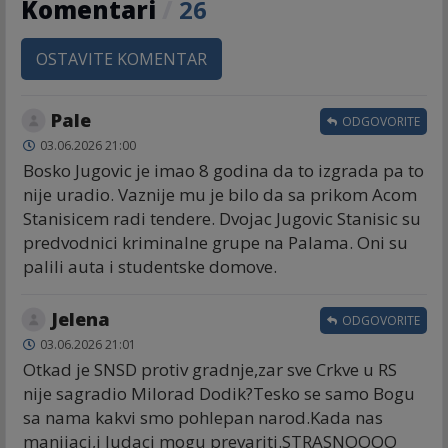
Komentari
/
26
OSTAVITE KOMENTAR
Pale
ODGOVORITE
03.06.2026 21:00
Bosko Jugovic je imao 8 godina da to izgrada pa to
nije uradio. Vaznije mu je bilo da sa prikom Acom
Stanisicem radi tendere. Dvojac Jugovic Stanisic su
predvodnici kriminalne grupe na Palama. Oni su
palili auta i studentske domove.
Jelena
ODGOVORITE
03.06.2026 21:01
Otkad je SNSD protiv gradnje,zar sve Crkve u RS
nije sagradio Milorad Dodik?Tesko se samo Bogu
sa nama kakvi smo pohlepan narod.Kada nas
manijaci,i ludaci mogu prevariti.STRASNOOOO