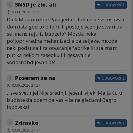
SNSD je zlo, ali
ODGOVORITE
03.06.2026 21:25
Da li Mokrom kod Pala jedino fali neki Svetosavski
dom (sta god to bilo!?) ili postoje vaznije stvari da
se finansiraju iz budzeta? Mozda neka
poljoprivredna mehanizacija za seljake, mozda
neki podsticaji za otvaranje fabrike ili sta znam
put ka nekom zaseoku ili rjesavanje
vodosnabdijevanja!?
Poserem se na
ODGOVORITE
03.06.2026 21:27
...sve svetinje! Nije srednji, jeseni, vijek! Ma ja ću u
budiste da odem da vas više ne gledam! Bagro
lopovska!
Zdravko
ODGOVORITE
03.06.2026 21:44