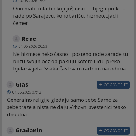
04.06.2026 15:20
Ono malo mladih koji još nisu pobjegli preko...
rade po Sarajevu, konobarišu, hizmete..jad i
čemer
Re re
04.06.2026 20:53
Ne hizmete neko časno i posteno rade zarade tu
blizu svojih bez da pakuju kofere i idu preko
bjela svijeta. Svaka čast svim radnim narodima .
Glas
ODGOVORITE
04.06.2026 07:12
Generalno religije gledaju samo sebe.Samo za
sebe traze,a nista ne daju.Vrhovni svestenici tesko
dno dna
Građanin
ODGOVORITE