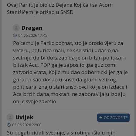
Ovaj Parlić je bio uz Dejana Kojića i sa Acom
Stanišićem je otišao u SNSD
Dragan
04.06.2026 17:45
Po cemu je Parlic poznat, sto je prodo vjeru za
veceru, poturica mali, nek se stidi udario na
svetinju da bi dokazao da je on bitan politicar i
blizak Acu. PDP ga je zaposlio ,pa guzicom
zatvorio vrata, Kojic mu dao odbornicki jer ga je
gurao, i sad dosao u snsd da glumi velikog
politicara, znaju stari snsd-ovci ko je on izdace i
Aca brzih dana,mokrani ne zaboravljaju izdaju
on je svoje zavrsio
Uvijek
ODGOVORITE
03.06.2026 22:00
Su bogati zidali svetinje, a sirotinja išla u njih