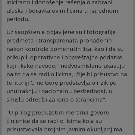
inicirano i donošenje rešenja o zabrani
ulaska i boravka ovim licima u narednom
periodu.
Uz saopštenje objavljene su i fotografije
predmeta i transparenata pronađenih
nakon kontrole pomenutih lica, kao i da su
prikupili operativne i obaveštajne podatke
koji , kako navode, "nedvosmisleno ukazuju
na to da se radi o licima, čije bi prisustvo na
teritoriji Crne Gore predstavljalo rizik po
unutrašnju i nacionalnu bezbednost, u
smislu odredbi Zakona o strancima".
"U prilog preduzetim merama govore
činjenice da se radi o licima koja su
prisustvovala brojnim javnim okupljanjima