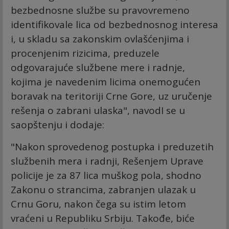
bezbednosne službe su pravovremeno
identifikovale lica od bezbednosnog interesa
i, u skladu sa zakonskim ovlašćenjima i
procenjenim rizicima, preduzele
odgovarajuće službene mere i radnje,
kojima je navedenim licima onemogućen
boravak na teritoriji Crne Gore, uz uručenje
rešenja o zabrani ulaska", navodI se u
saopštenju i dodaje:
"Nakon sprovedenog postupka i preduzetih
službenih mera i radnji, Rešenjem Uprave
policije je za 87 lica muškog pola, shodno
Zakonu o strancima, zabranjen ulazak u
Crnu Goru, nakon čega su istim letom
vraćeni u Republiku Srbiju. Takođe, biće