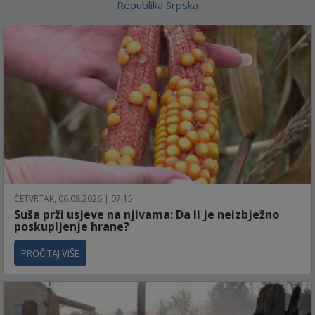
Republika Srpska
ČETVRTAK, 06.08.2026 | 07:15
Suša prži usjeve na njivama: Da li je neizbježno
poskupljenje hrane?
PROČITAJ VIŠE