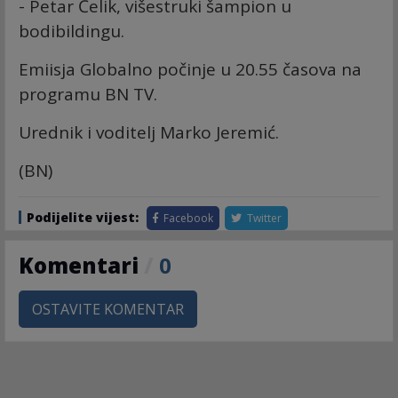
- Petar Čelik, višestruki šampion u
bodibildingu.
Emiisja Globalno počinje u 20.55 časova na
programu BN TV.
Urednik i voditelj Marko Jeremić.
(BN)
Podijelite vijest:
Facebook
Twitter
Komentari
/
0
OSTAVITE KOMENTAR