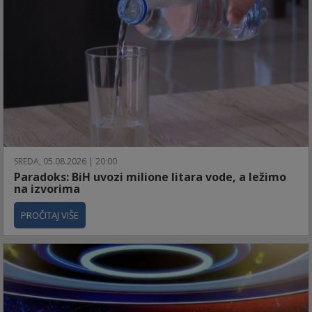
SREDA, 05.08.2026 | 20:00
Paradoks: BiH uvozi milione litara vode, a ležimo
na izvorima
PROČITAJ VIŠE