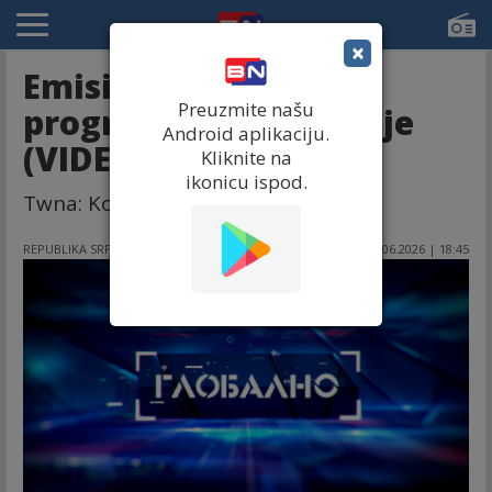
×
Emisija Globalno na
Preuzmite našu
programu BN televizije
Android aplikaciju.
(VIDEO)
Kliknite na
ikonicu ispod.
Twna: Koliko košta zdravlje?
REPUBLIKA SRPSKA
03.06.2026 | 18:45