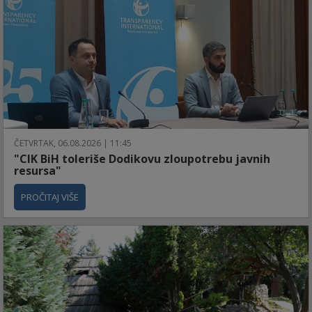
ČETVRTAK, 06.08.2026 | 11:45
"CIK BiH toleriše Dodikovu zloupotrebu javnih
resursa"
PROČITAJ VIŠE