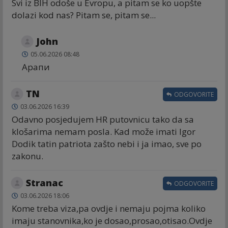
Svi iz BIH odoše u Evropu, a pitam se ko uopšte
dolazi kod nas? Pitam se, pitam se...
John
05.06.2026 08:48
Арапи
TN
ODGOVORITE
03.06.2026 16:39
Odavno posjedujem HR putovnicu tako da sa
klošarima nemam posla. Kad može imati Igor
Dodik tatin patriota zašto nebi i ja imao, sve po
zakonu.
Stranac
ODGOVORITE
03.06.2026 18:06
Kome treba viza,pa ovdje i nemaju pojma koliko
imaju stanovnika,ko je dosao,prosao,otisao.Ovdje