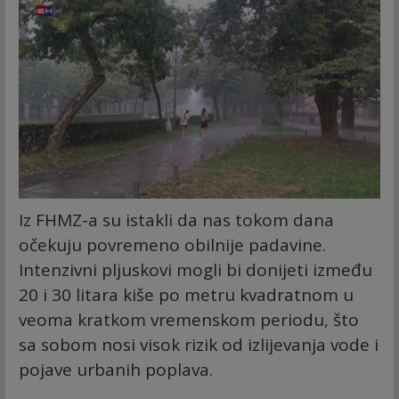
Iz FHMZ-a su istakli da nas tokom dana
očekuju povremeno obilnije padavine.
Intenzivni pljuskovi mogli bi donijeti između
20 i 30 litara kiše po metru kvadratnom u
veoma kratkom vremenskom periodu, što
sa sobom nosi visok rizik od izlijevanja vode i
pojave urbanih poplava.