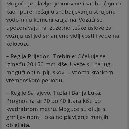
Moguće je plavljenje imovine i saobraćajnica,
kao i poremećaji u snabdijevanju strujom,
vodom i u komunikacijama. Vozači se
upozoravaju na izuzetno teške uslove za
vožnju uslijed smanjene vidljivosti i vode na
kolovozu.
– Regija Prijedor i Trebinje: Očekuje se
između 20 i 50 mm kiše. Uveče su na jugu
mogući obilni pljuskovi u veoma kratkom
vremenskom periodu.
– Regije Sarajevo, Tuzla i Banja Luka:
Prognozira se 20 do 40 litara kiše po
kvadratnom metru. Moguće su oluje s
grmljavinom i lokalno plavljenje manjih
objekata.