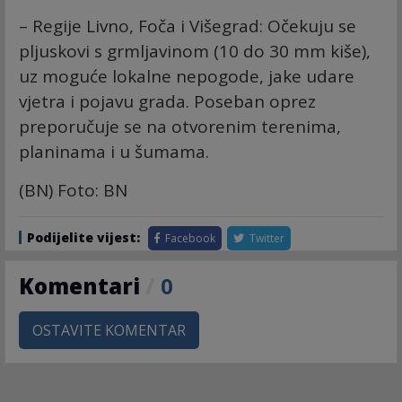
– Regije Livno, Foča i Višegrad: Očekuju se
pljuskovi s grmljavinom (10 do 30 mm kiše),
uz moguće lokalne nepogode, jake udare
vjetra i pojavu grada. Poseban oprez
preporučuje se na otvorenim terenima,
planinama i u šumama.
(BN) Foto: BN
Podijelite vijest:
Facebook
Twitter
Komentari
/
0
OSTAVITE KOMENTAR