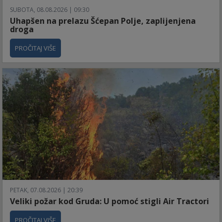
SUBOTA, 08.08.2026 | 09:30
Uhapšen na prelazu Šćepan Polje, zaplijenjena
droga
PROČITAJ VIŠE
PETAK, 07.08.2026 | 20:39
Veliki požar kod Gruda: U pomoć stigli Air Tractori
PROČITAJ VIŠE