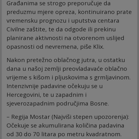
Građanima se strogo preporučuje da
preduzmu mjere opreza, kontinuirano prate
vremensku prognozu i uputstva centara
Civilne zaštite, te da odgode ili prekinu
planirane aktivnosti na otvorenom uslijed
opasnosti od nevremena, piše Klix.
Nakon pretežno oblačnog jutra, u ostatku
dana u našoj zemlji preovladavaće oblačno
vrijeme s kišom i pljuskovima s grmljavinom.
Intenzivnije padavine očekuju se u
Hercegovini, te u zapadnim i
sjeverozapadnim područjima Bosne.
– Regija Mostar (Najviši stepen upozorenja):
Očekuje se akumulirana količina padavina
od 30 do 70 litara po metru kvadratnom.