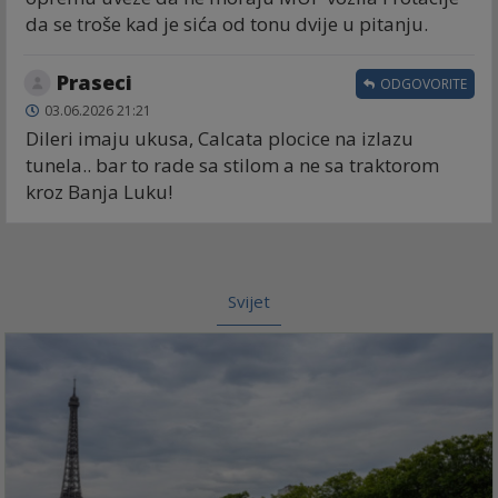
da se troše kad je sića od tonu dvije u pitanju.
Praseci
ODGOVORITE
03.06.2026 21:21
Dileri imaju ukusa, Calcata plocice na izlazu
tunela.. bar to rade sa stilom a ne sa traktorom
kroz Banja Luku!
Svijet