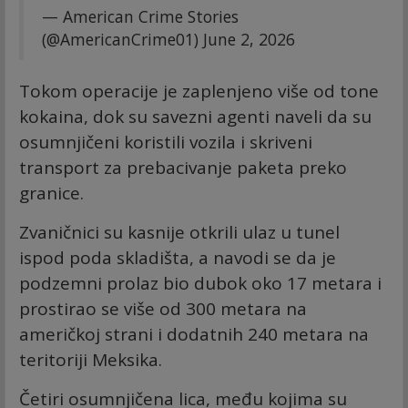
— American Crime Stories
(@AmericanCrime01)
June 2, 2026
Tokom operacije je zaplenjeno više od tone
kokaina, dok su savezni agenti naveli da su
osumnjičeni koristili vozila i skriveni
transport za prebacivanje paketa preko
granice.
Zvaničnici su kasnije otkrili ulaz u tunel
ispod poda skladišta, a navodi se da je
podzemni prolaz bio dubok oko 17 metara i
prostirao se više od 300 metara na
američkoj strani i dodatnih 240 metara na
teritoriji Meksika.
Četiri osumnjičena lica, među kojima su