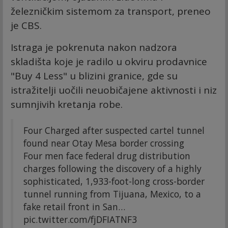
železničkim sistemom za transport, preneo
je CBS.
Istraga je pokrenuta nakon nadzora
skladišta koje je radilo u okviru prodavnice
"Buy 4 Less" u blizini granice, gde su
istražitelji uočili neuobičajene aktivnosti i niz
sumnjivih kretanja robe.
Four Charged after suspected cartel tunnel
found near Otay Mesa border crossing
Four men face federal drug distribution
charges following the discovery of a highly
sophisticated, 1,933-foot-long cross-border
tunnel running from Tijuana, Mexico, to a
fake retail front in San…
pic.twitter.com/fjDFIATNF3