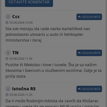
OSTAVITE KOMENTAR
Ccc
ODGOVORITE
03.06.2026 10:49
Sta sve moraju da rade narko karteli!kod nas
jednostavno utovaris u auto ili helikopter
ministarstva i ćeraj
TN
ODGOVORITE
03.06.2026 11:05
Pustite Vi Meksiko i tone i tunele. Šta je sa našim
likovima i švercom u službenim vozilima. Gdje je ta
priča stala.
Istočna RS
ODGOVORITE
03.06.2026 11:25
Da li može Rudonjin lobista da završi da Klošarac
opremu uveze da ne moraju MUP vozila i rotacije