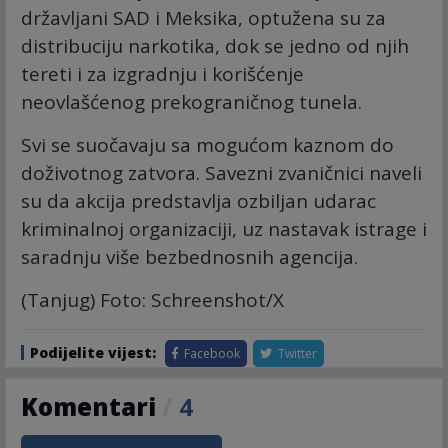
državljani SAD i Meksika, optužena su za
distribuciju narkotika, dok se jedno od njih
tereti i za izgradnju i korišćenje
neovlašćenog prekograničnog tunela.
Svi se suočavaju sa mogućom kaznom do
doživotnog zatvora. Savezni zvaničnici naveli
su da akcija predstavlja ozbiljan udarac
kriminalnoj organizaciji, uz nastavak istrage i
saradnju više bezbednosnih agencija.
(Tanjug) Foto: Schreenshot/X
Podijelite vijest:
Facebook
Twitter
Komentari
/
4