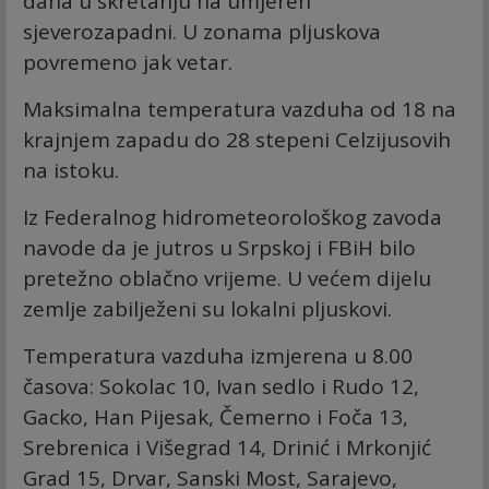
dana u skretanju na umjeren
sjeverozapadni. U zonama pljuskova
povremeno jak vetar.
Maksimalna temperatura vazduha od 18 na
krajnjem zapadu do 28 stepeni Celzijusovih
na istoku.
Iz Federalnog hidrometeorološkog zavoda
navode da je jutros u Srpskoj i FBiH bilo
pretežno oblačno vrijeme. U većem dijelu
zemlje zabilježeni su lokalni pljuskovi.
Temperatura vazduha izmjerena u 8.00
časova: Sokolac 10, Ivan sedlo i Rudo 12,
Gacko, Han Pijesak, Čemerno i Foča 13,
Srebrenica i Višegrad 14, Drinić i Mrkonjić
Grad 15, Drvar, Sanski Most, Sarajevo,