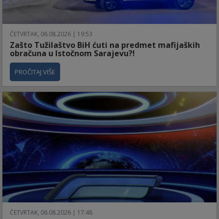
ČETVRTAK, 06.08.2026 | 19:53
Zašto Tužilaštvo BiH ćuti na predmet mafijaških
obračuna u Istočnom Sarajevu?!
PROČITAJ VIŠE
ČETVRTAK, 06.08.2026 | 17:48