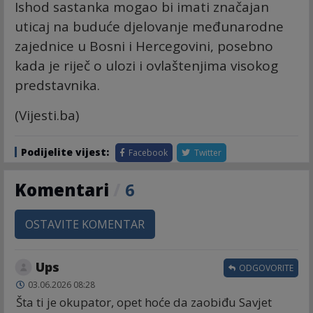
Ishod sastanka mogao bi imati značajan
uticaj na buduće djelovanje međunarodne
zajednice u Bosni i Hercegovini, posebno
kada je riječ o ulozi i ovlaštenjima visokog
predstavnika.
(Vijesti.ba)
Podijelite vijest:
Facebook
Twitter
Komentari
/
6
OSTAVITE KOMENTAR
Ups
ODGOVORITE
03.06.2026 08:28
Šta ti je okupator, opet hoće da zaobiđu Savjet