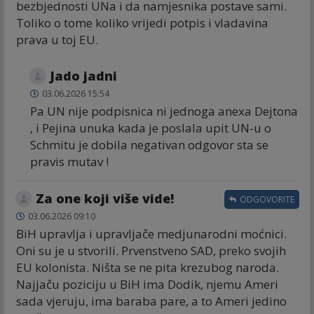
bezbjednosti UNa i da namjesnika postave sami.
Toliko o tome koliko vrijedi potpis i vladavina
prava u toj EU.
Jado jadni
03.06.2026 15:54
Pa UN nije podpisnica ni jednoga anexa Dejtona
, i Pejina unuka kada je poslala upit UN-u o
Schmitu je dobila negativan odgovor sta se
pravis mutav !
Za one koji više vide!
ODGOVORITE
03.06.2026 09:10
BiH upravlja i upravljače medjunarodni moćnici.
Oni su je u stvorili. Prvenstveno SAD, preko svojih
EU kolonista. Ništa se ne pita krezubog naroda.
Najjaču poziciju u BiH ima Dodik, njemu Ameri
sada vjeruju, ima baraba pare, a to Ameri jedino