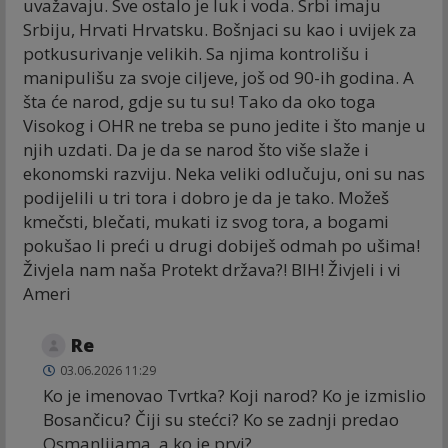
uvažavaju. Sve ostalo je luk i voda. Srbi imaju
Srbiju, Hrvati Hrvatsku. Bošnjaci su kao i uvijek za
potkusurivanje velikih. Sa njima kontrolišu i
manipulišu za svoje ciljeve, još od 90-ih godina. A
šta će narod, gdje su tu su! Tako da oko toga
Visokog i OHR ne treba se puno jedite i što manje u
njih uzdati. Da je da se narod što više slaže i
ekonomski razviju. Neka veliki odlučuju, oni su nas
podijelili u tri tora i dobro je da je tako. Možeš
kmečsti, blečati, mukati iz svog tora, a bogami
pokušao li preći u drugi dobiješ odmah po ušima!
Živjela nam naša Protekt država?! BIH! Živjeli i vi
Ameri
Re
03.06.2026 11:29
Ko je imenovao Tvrtka? Koji narod? Ko je izmislio
Bosančicu? Čiji su stećci? Ko se zadnji predao
Osmanlijama, a ko je prvi?