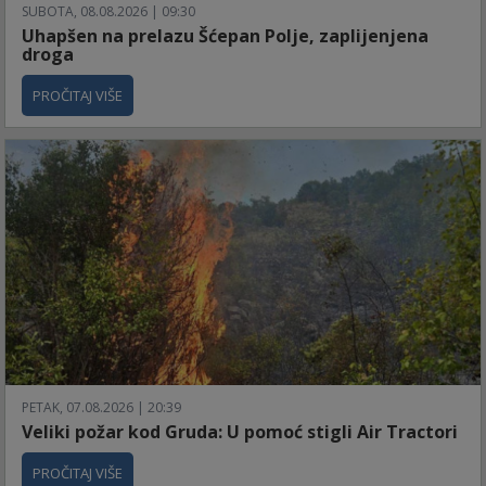
SUBOTA, 08.08.2026 | 09:30
Uhapšen na prelazu Šćepan Polje, zaplijenjena
droga
PROČITAJ VIŠE
PETAK, 07.08.2026 | 20:39
Veliki požar kod Gruda: U pomoć stigli Air Tractori
PROČITAJ VIŠE