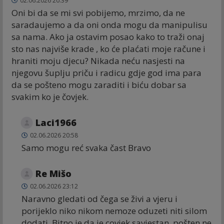
02.06.2026 20:39
Oni bi da se mi svi pobijemo, mrzimo, da ne
saradaujemo a da oni onda mogu da manipulisu
sa nama. Ako ja ostavim posao kako to traži onaj
sto nas najviše krade , ko će plaćati moje račune i
hraniti moju djecu? Nikada neću nasjesti na
njegovu šuplju priču i radicu gdje god ima para
da se pošteno mogu zaraditi i biću dobar sa
svakim ko je čovjek.
Laci1966
02.06.2026 20:58
Samo mogu reć svaka čast Bravo
Re Mišo
02.06.2026 23:12
Naravno gledati od čega se živi a vjeru i
porijeklo niko nikom nemoze oduzeti niti silom
dodati. Bitno je da je covjek savjestan, pošten ne