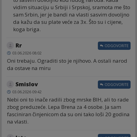
vidim situaciju u Srbiji i Srpskoj, sramota me što
sam Srbin, jer je bandi na vlasti sasvim dovoljno
da kažu da su plate veće za 3x. Što su i cijene,
koga briga.
Rr
ODGOVORITE
03.06.2026 08:02
Oni trebaju. Ograditi sto je njihovo. A ostali narod
da ostave na miru
Smislov
ODGOVORITE
03.06.2026 09:42
Nebi oni to inače radili zbog mrske BIH, ali to rade
zbog preduzeće. Lepa Brena za 4 osobe. Ja sam
fasciniran činjenicom da su oni tako loši 20 godina
na vlasti.