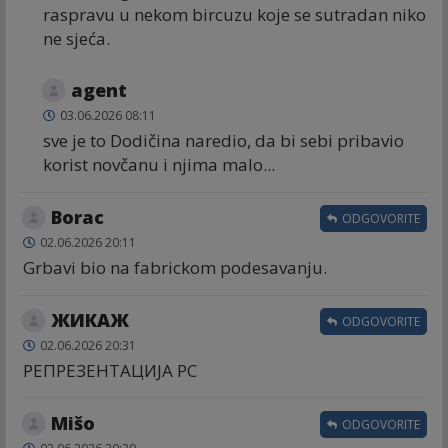
raspravu u nekom bircuzu koje se sutradan niko
ne sjeća.
agent
03.06.2026 08:11
sve je to Dodičina naredio, da bi sebi pribavio
korist novčanu i njima malo...
Borac
ODGOVORITE
02.06.2026 20:11
Grbavi bio na fabrickom podesavanju.
ЖИКАЖ
ODGOVORITE
02.06.2026 20:31
РЕПРЕЗЕНТАЦИЈА РС
Mišo
ODGOVORITE