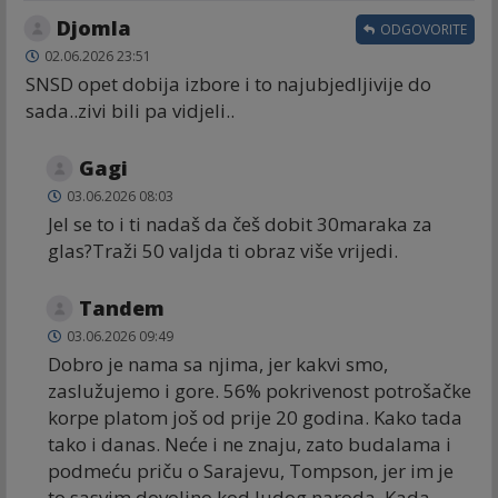
Djomla
ODGOVORITE
02.06.2026 23:51
SNSD opet dobija izbore i to najubjedljivije do
sada..zivi bili pa vidjeli..
Gagi
03.06.2026 08:03
Jel se to i ti nadaš da češ dobit 30maraka za
glas?Traži 50 valjda ti obraz više vrijedi.
Tandem
03.06.2026 09:49
Dobro je nama sa njima, jer kakvi smo,
zaslužujemo i gore. 56% pokrivenost potrošačke
korpe platom još od prije 20 godina. Kako tada
tako i danas. Neće i ne znaju, zato budalama i
podmeću priču o Sarajevu, Tompson, jer im je
to sasvim dovoljno kod ludog naroda. Kada