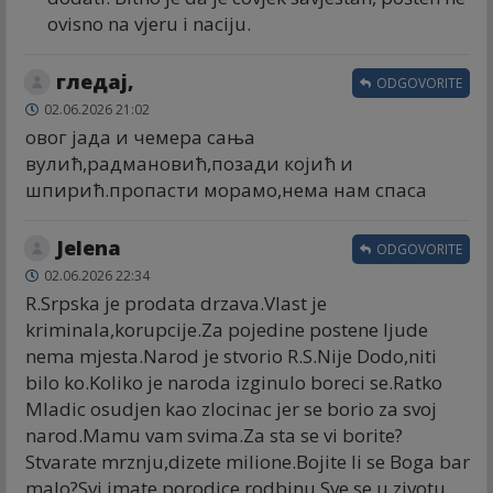
ovisno na vjeru i naciju.
гледај,
ODGOVORITE
02.06.2026 21:02
овог јада и чемера сања
вулић,радмановић,позади којић и
шпирић.пропасти морамо,нема нам спаса
Jelena
ODGOVORITE
02.06.2026 22:34
R.Srpska je prodata drzava.Vlast je
kriminala,korupcije.Za pojedine postene ljude
nema mjesta.Narod je stvorio R.S.Nije Dodo,niti
bilo ko.Koliko je naroda izginulo boreci se.Ratko
Mladic osudjen kao zlocinac jer se borio za svoj
narod.Mamu vam svima.Za sta se vi borite?
Stvarate mrznju,dizete milione.Bojite li se Boga bar
malo?Svi imate porodice,rodbinu.Sve se u zivotu