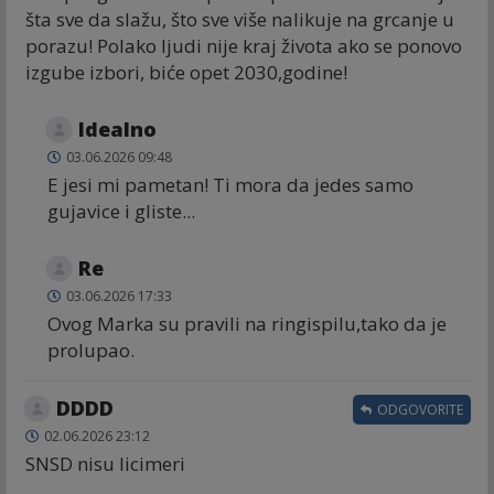
šta sve da slažu, što sve više nalikuje na grcanje u
porazu! Polako ljudi nije kraj života ako se ponovo
izgube izbori, biće opet 2030,godine!
Idealno
03.06.2026 09:48
E jesi mi pametan! Ti mora da jedes samo
gujavice i gliste...
Re
03.06.2026 17:33
Ovog Marka su pravili na ringispilu,tako da je
prolupao.
DDDD
ODGOVORITE
02.06.2026 23:12
SNSD nisu licimeri