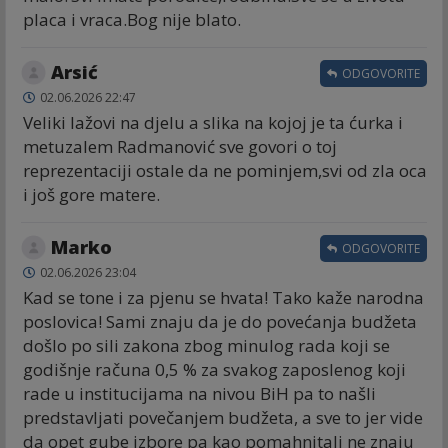
placa i vraca.Bog nije blato.
Arsić
ODGOVORITE
02.06.2026 22:47
Veliki lažovi na djelu a slika na kojoj je ta ćurka i
metuzalem Radmanović sve govori o toj
reprezentaciji ostale da ne pominjem,svi od zla oca
i još gore matere.
Marko
ODGOVORITE
02.06.2026 23:04
Kad se tone i za pjenu se hvata! Tako kaže narodna
poslovica! Sami znaju da je do povećanja budžeta
došlo po sili zakona zbog minulog rada koji se
godišnje računa 0,5 % za svakog zaposlenog koji
rade u institucijama na nivou BiH pa to našli
predstavljati povečanjem budžeta, a sve to jer vide
da opet gube izbore pa kao pomahnitali ne znaju