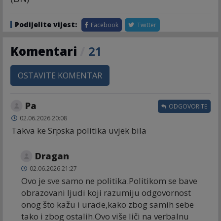
Podijelite vijest:
Facebook
Twitter
Komentari
/
21
OSTAVITE KOMENTAR
Pa
ODGOVORITE
02.06.2026 20:08
Takva ke Srpska politika uvjek bila
Dragan
02.06.2026 21:27
Ovo je sve samo ne politika.Politikom se bave
obrazovani ljudi koji razumiju odgovornost
onog što kažu i urade,kako zbog samih sebe
tako i zbog ostalih.Ovo više liči na verbalnu