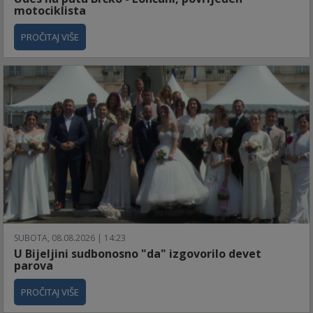
motociklista
PROČITAJ VIŠE
SUBOTA, 08.08.2026 | 14:23
U Bijeljini sudbonosno "da" izgovorilo devet
parova
PROČITAJ VIŠE