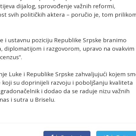
tijeva dijalog, sprovođenje važnih reformi,
svih političkih aktera – poručio je, tom priliko
se i ustavnu poziciju Republike Srpske branimo
a, diplomatijom i razgovorom, upravo na ovakvim
ncenzus“.
nje Luke i Republike Srpske zahvaljujući kojem s
oji su doprinijeli razvoju i poboljšanju kvaliteta
 gradonačelnik i dodao da se raduje nizu važnih
as i sutra u Briselu.