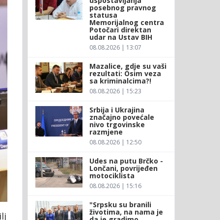
uspostavljanja
posebnog pravnog
statusa
Memorijalnog centra
Potočari direktan
udar na Ustav BIH
08.08.2026 | 13:07
Mazalice, gdje su vaši
rezultati: Osim veza
sa kriminalcima?!
08.08.2026 | 15:23
Srbija i Ukrajina
značajno povećale
nivo trgovinske
razmjene
08.08.2026 | 12:50
Udes na putu Brčko -
Lončani, povrijeđen
motociklista
08.08.2026 | 15:16
"Srpsku su branili
životima, na nama je
lj
da je gradimo