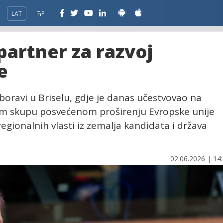
LAT
ЋР
partner za razvoj
e
oravi u Briselu, gdje je danas učestvovao na
m skupu posvećenom proširenju Evropske unije
regionalnih vlasti iz zemalja kandidata i država
02.06.2026 | 14