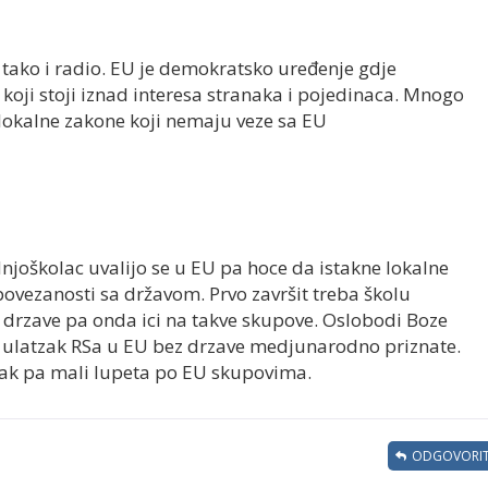
n tako i radio. EU je demokratsko uređenje gdje
koji stoji iznad interesa stranaka i pojedinaca. Mnogo
 lokalne zakone koji nemaju veze sa EU
dnjoškolac uvalijo se u EU pa hoce da istakne lokalne
povezanosti sa državom. Prvo završit treba školu
 drzave pa onda ici na takve skupove. Oslobodi Boze
 ulatzak RSa u EU bez drzave medjunarodno priznate.
dak pa mali lupeta po EU skupovima.
ODGOVORIT