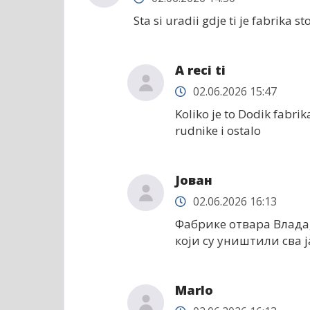
Sta si uradii gdje ti je fabrika st
A reci ti
02.06.2026 15:47
Koliko je to Dodik fabrik
rudnike i ostalo
Јован
02.06.2026 16:13
Фабрике отвара Влада
који су уништили сва 
Marlo