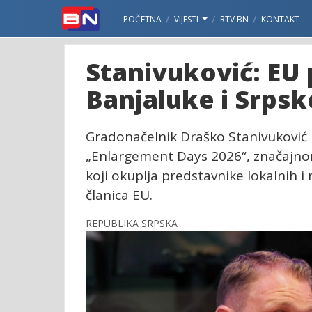
POČETNA
VIJESTI
RTV BN
KONTAKT
Stanivuković: EU 
Banjaluke i Srpsk
Gradonačelnik Draško Stanivuković b
„Enlargement Days 2026“, značajno
koji okuplja predstavnike lokalnih i 
članica EU.
REPUBLIKA SRPSKA