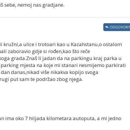
š sebe, nemoj nas gradjane.
ODGOVORIT
i kružni,a ulice i trotoari kao u Kazahstanu,o ostalom
mali zaboravio gdje si rođen,kao što reče
ikoga grada.Znaš li jadan da na parkingu kraj parka u
i parking mjesta na koje mi stanari nesmijemo parkirati
i dan danas,nikad više nikakva kopijo svoga
 drugi put sam te podržao zbog njega.
an ima oko 7 hiljada kilometara autoputa, a mi jedno