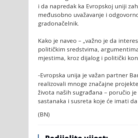
i da napredak ka Evropskoj uniji zah
međusobno uvažavanje i odgovornost 
gradonačelnik.
Kako je naveo – „važno je da intere
političkim sredstvima, argumentim
mjestima, kroz dijalog i politički ko
-Evropska unija je važan partner Ba
realizovali mnoge značajne projekte k
života naših sugrađana – poručio je
sastanaka i susreta koje će imati dan
(BN)