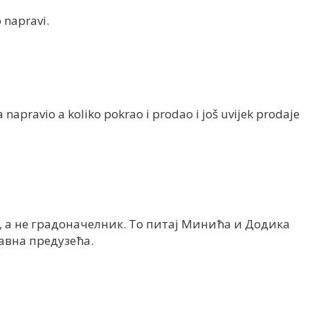
o napravi.
a napravio a koliko pokrao i prodao i još uvijek prodaje
, а не градоначелник. То питај Минића и Додика
јавна предузећа.