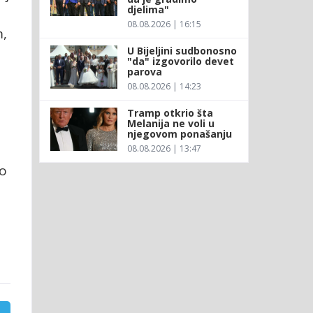
djelima"
08.08.2026 | 16:15
m,
U Bijeljini sudbonosno
"da" izgovorilo devet
parova
08.08.2026 | 14:23
Tramp otkrio šta
Melanija ne voli u
njegovom ponašanju
08.08.2026 | 13:47
mo