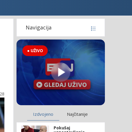
Navigacija
● UŽIVO
:28
Izdvojeno
Najčitanije
Pokušaj