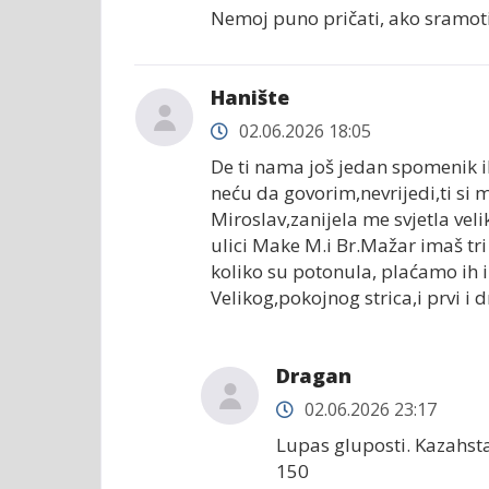
Nemoj puno pričati, ako sramoti
Hanište
02.06.2026 18:05
De ti nama još jedan spomenik il
neću da govorim,nevrijedi,ti si 
Miroslav,zanijela me svjetla vel
ulici Make M.i Br.Mažar imaš tr
koliko su potonula, plaćamo ih 
Velikog,pokojnog strica,i prvi i
Dragan
02.06.2026 23:17
Lupas gluposti. Kazahst
150