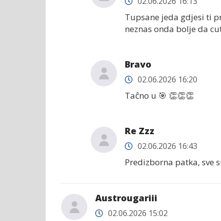
02.06.2026 16:13
Tupsane jeda gdjesi ti p
neznas onda bolje da cut
Bravo
02.06.2026 16:20
Taĉno u 🎯 👏👏👏
Re Zzz
02.06.2026 16:43
Predizborna patka, sve su
Austrougariii
02.06.2026 15:02