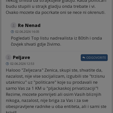
nekog smisla da strajkujete gladju. Kada politicari
budu stupili u strajk gladju onda trebate i vi.
Ovako mozete da pocrkate oni se nece ni okrenuti.
Re Nenad
02.06.2026 16:05
Pogledati Top listu nadrealista iz 80tih i onda
čovjek shvati gdje živimo.
Peljave
ODGOVORITE
02.06.2026 12:53
Halooo "Zeljezara" Zenica, skupi ste, shvatite da,
nazalost, nije vise socijalizam, izgubili ste "trzisnu
utakmicu" uz "politicare" koje su prodavali ne
samo Vas za 1 KM u "pljackaskoj privatizaciji"!
Rezime, mozete pomrijeti ali osim Vasih bliznjih
nikoga, nazalost, nije briga za Vas i za sve
obespravljene radnike u oba entiteta, ali i sami ste
krivi!!