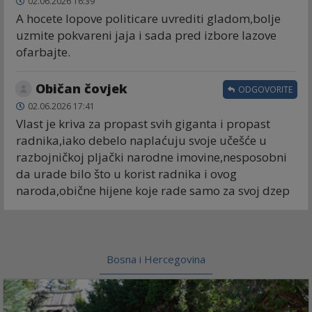
02.06.2026 16:39
A hocete lopove politicare uvrediti gladom,bolje
uzmite pokvareni jaja i sada pred izbore lazove
ofarbajte.
Običan čovjek
ODGOVORITE
02.06.2026 17:41
Vlast je kriva za propast svih giganta i propast
radnika,iako debelo naplaćuju svoje učešće u
razbojničkoj pljački narodne imovine,nesposobni
da urade bilo što u korist radnika i ovog
naroda,obične hijene koje rade samo za svoj dzep
Bosna i Hercegovina