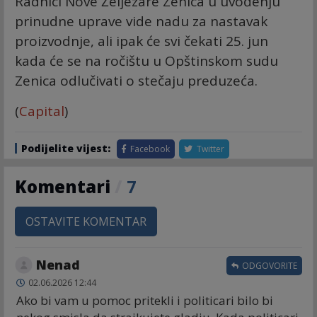
Radnici Nove Željezare Zenica u uvođenju
prinudne uprave vide nadu za nastavak
proizvodnje, ali ipak će svi čekati 25. jun
kada će se na ročištu u Opštinskom sudu
Zenica odlučivati o stečaju preduzeća.
(
Capital
)
Podijelite vijest:
Facebook
Twitter
Komentari
/
7
OSTAVITE KOMENTAR
Nenad
ODGOVORITE
02.06.2026 12:44
Ako bi vam u pomoc pritekli i politicari bilo bi