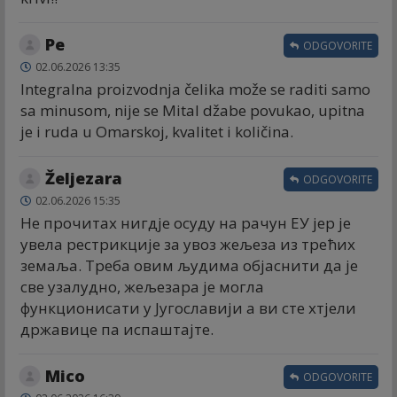
Ре
ODGOVORITE
02.06.2026 13:35
Integralna proizvodnja čelika može se raditi samo
sa minusom, nije se Mital džabe povukao, upitna
je i ruda u Omarskoj, kvalitet i količina.
Željezara
ODGOVORITE
02.06.2026 15:35
Не прочитах нигдје осуду на рачун ЕУ јер је
увела рестрикције за увоз жељеза из трећих
земаља. Треба овим људима објаснити да је
све узалудно, жељезара је могла
функционисати у Југославији а ви сте хтјели
државице па испаштајте.
Mico
ODGOVORITE