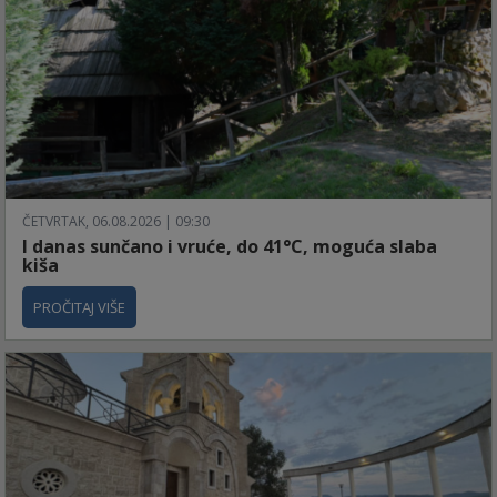
ČETVRTAK, 06.08.2026 | 09:30
I danas sunčano i vruće, do 41°C, moguća slaba
kiša
PROČITAJ VIŠE