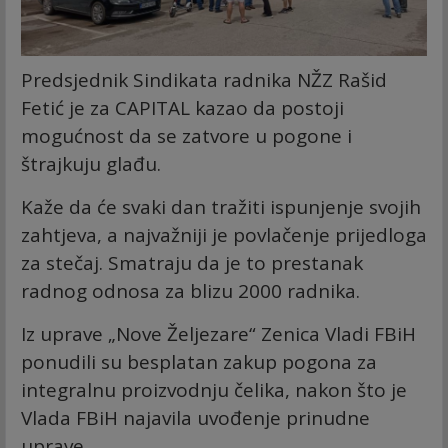
Predsjednik Sindikata radnika NŽZ Rašid
Fetić je za CAPITAL kazao da postoji
mogućnost da se zatvore u pogone i
štrajkuju glađu.
Kaže da će svaki dan tražiti ispunjenje svojih
zahtjeva, a najvažniji je povlačenje prijedloga
za stečaj. Smatraju da je to prestanak
radnog odnosa za blizu 2000 radnika.
Iz uprave „Nove Željezare“ Zenica Vladi FBiH
ponudili su besplatan zakup pogona za
integralnu proizvodnju čelika, nakon što je
Vlada FBiH najavila uvođenje prinudne
uprave.